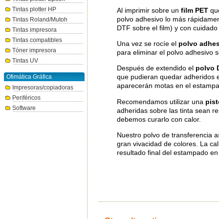
Tintas plotter HP
Al imprimir sobre un
film PET
qu
polvo adhesivo lo más rápidamen
Tintas Roland/Mutoh
DTF sobre el film) y con cuidad
Tintas impresora
Tintas compatibles
Una vez se rocíe el
polvo adhe
Tóner impresora
para eliminar el polvo adhesivo 
Tintas UV
Después de extendido el
polvo 
que pudieran quedar adheridos e
Ofimática Gráfica
aparecerán motas en el estampad
Impresoras/copiadoras
Periféricos
Recomendamos utilizar una
pist
Software
adheridas sobre las tinta sean rep
debemos curarlo con calor.
Nuestro polvo de transferencia a
gran vivacidad de colores. La ca
resultado final del estampado en 