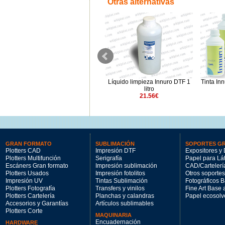
Otras alternativas
Tinta Innuro DTF Rojo 1000ml
Líquido limpieza Innuro DTF 1
Tinta In
60.95€
litro
21.56€
GRAN FORMATO
SUBLIMACIÓN
SOPORTES G
Plotters CAD
Impresión DTF
Expositores y 
Plotters Multifunción
Serigrafía
Papel para Lá
Escáners Gran formato
Impresión sublimación
CAD/Cartelerí
Plotters Usados
Impresión fotolitos
Otros soportes
Impresión UV
Tintas Sublimación
Fotográficos 
Plotters Fotografía
Transfers y vinilos
Fine Art Base
Plotters Cartelería
Planchas y calandras
Papel ecosolv
Accesorios y Garantías
Artículos sublimables
Plotters Corte
MAQUINARIA
Encuadernación
HARDWARE