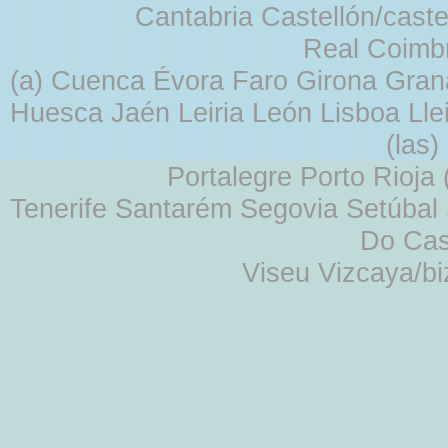
Cantabria Castellón/cast
Real Coimb
(a) Cuenca Évora Faro Girona Gra
Huesca Jaén Leiria León Lisboa Lle
(las
Portalegre Porto Rioja
Tenerife Santarém Segovia Setúbal S
Do Cas
Viseu Vizcaya/b