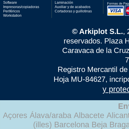
Software
Laminación
Formas de Pag
Impresoras/copiadoras
Auxiliar y de acabados
Periféricos
Cortadoras y guillotinas
Workstation
© Arkiplot S.L.
,
reservados. Plaza 
Caravaca de la Cruz
7
Registro Mercantil de
Hoja MU-84627, incrip
y prote
En
Açores Álava/araba Albacete Alicant
(illes) Barcelona Beja Br