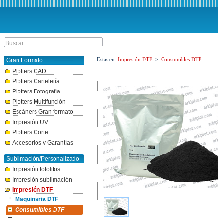
Estas en:
Impresión DTF
>
Consumibles DTF
Gran Formato
Plotters CAD
Plotters Cartelería
Plotters Fotografía
Plotters Multifunción
Escáners Gran formato
Impresión UV
Plotters Corte
Accesorios y Garantías
Sublimación/Personalizado
Impresión fotolitos
Impresión sublimación
Impresión DTF
Maquinaria DTF
Consumibles DTF