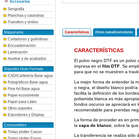
Accesorios
Serigrafía
Planchas y calandras
Transfers y vinilos
Maquinaria
Características
Otros tamaños/colores
Cortadoras y guillotinas
Encuadernación
CARACTERÍSTICAS
Laminación
Auxiliar y de acabados
El polvo negro DTF es un polvo a
impresa en el
film DTF
. Se empl
Soportes Gran Formato
para que no se muestren a través
CAD/Cartelería Base agua
La mejor forma de entender la m
Fotográficos Base agua
o negra, el diseño blanco podría 
Fine Art Base agua
facilita la definición de los borde
Papel ecosolvente
poliamida blanca es más apropia
Papel para Látex
fondos oscuros se apreciará en l
Otros soportes
recomendable para prendas negr
Expositores y Display
La forma de proceder es en prime
la
capa de blanco
, sobre la que
Consumibles
Tintas plotter Canon
La transferencia se realiza sólo 
Tintas plotter Epson