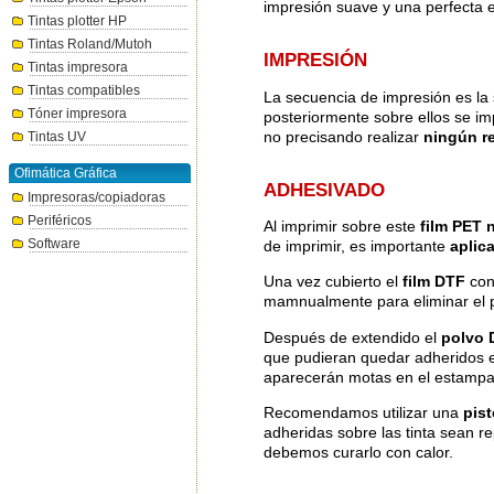
impresión suave y una perfecta 
Tintas plotter HP
Tintas Roland/Mutoh
IMPRESIÓN
Tintas impresora
Tintas compatibles
La secuencia de impresión es la 
Tóner impresora
posteriormente sobre ellos se i
no precisando realizar
ningún r
Tintas UV
Ofimática Gráfica
ADHESIVADO
Impresoras/copiadoras
Periféricos
Al imprimir sobre este
film PET
Software
de imprimir, es importante
aplic
Una vez cubierto el
film DTF
con
mamnualmente para eliminar el p
Después de extendido el
polvo 
que pudieran quedar adheridos e
aparecerán motas en el estampad
Recomendamos utilizar una
pist
adheridas sobre las tinta sean rep
debemos curarlo con calor.