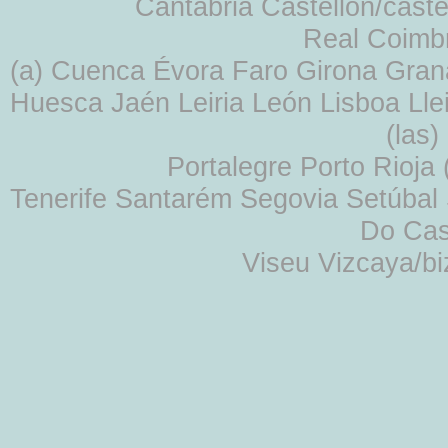
Cantabria Castellón/cast
Real Coimb
(a) Cuenca Évora Faro Girona Gra
Huesca Jaén Leiria León Lisboa Lle
(las
Portalegre Porto Rioja
Tenerife Santarém Segovia Setúbal S
Do Cas
Viseu Vizcaya/b