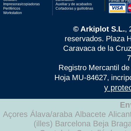
Formas de Pag
Impresoras/copiadoras
Auxiliar y de acabados
Periféricos
Cortadoras y guillotinas
Workstation
© Arkiplot S.L.
,
reservados. Plaza 
Caravaca de la Cruz
7
Registro Mercantil de
Hoja MU-84627, incrip
y prote
En
Açores Álava/araba Albacete Alicant
(illes) Barcelona Beja Br