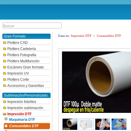
Estas en:
Impresión DTF
>
Consumibles DTF
Gran Formato
Plotters CAD
Plotters Cartelería
Plotters Fotografía
Plotters Multifunción
Escáners Gran formato
Impresión UV
Plotters Corte
Accesorios y Garantías
Sublimación/Personalizado
Impresión fotolitos
Impresión sublimación
Impresión DTF
Maquinaria DTF
Consumibles DTF