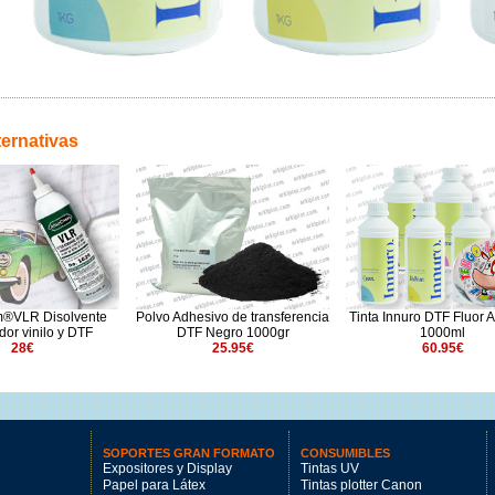
ternativas
®VLR Disolvente
Polvo Adhesivo de transferencia
Tinta Innuro DTF Fluor A
or vinilo y DTF
DTF Negro 1000gr
1000ml
28€
25.95€
60.95€
SOPORTES GRAN FORMATO
CONSUMIBLES
Expositores y Display
Tintas UV
Papel para Látex
Tintas plotter Canon