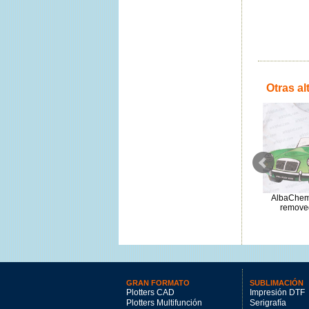
Otras al
Film DTF Innuro doble matte 90
Tinta Innuro DTF Amarillo
AlbaChem
0,45x100m
1000ml
removed
50.76€
39.89€
GRAN FORMATO
SUBLIMACIÓN
Plotters CAD
Impresión DTF
Plotters Multifunción
Serigrafía