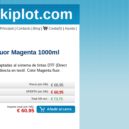
rkiplot.com
cio
Cesta
Principal
|
Contacto
|
Blog
|
Cesta(0)
|
Ayuda
|
luor Magenta 1000ml
aptadas al sistema de tintas DTF (Direct
recta en textil. Color Magenta fluor .
Precio (sin IVA):
€ 68,95
OFERTA (sin IVA):
€ 60,95
Total IVA incl.:
€ 73,75
Importe total (sin IVA):
Añadir al carro
€ 60,95