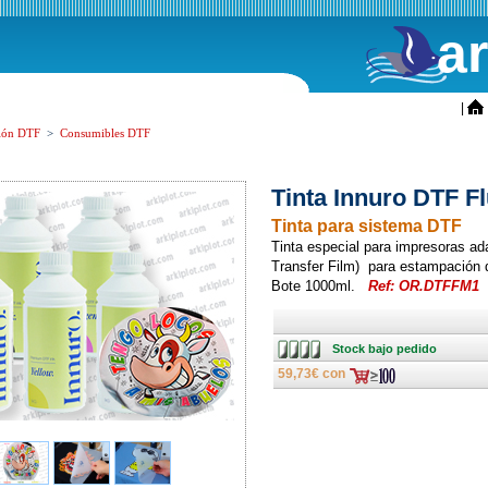
a
ini
|
ión DTF
>
Consumibles DTF
Tinta Innuro DTF F
Tinta para sistema DTF
Tinta especial para impresoras ad
Transfer Film) para estampación di
Bote 1000ml.
Ref: OR.DTFFM1
Stock
Stock bajo pedido
bajo
pedido
59,73€ con