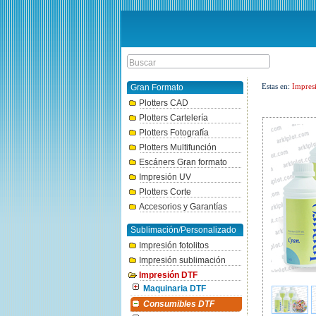
Estas en:
Impres
Gran Formato
Plotters CAD
Plotters Cartelería
Plotters Fotografía
Plotters Multifunción
Escáners Gran formato
Impresión UV
Plotters Corte
Accesorios y Garantías
Sublimación/Personalizado
Impresión fotolitos
Impresión sublimación
Impresión DTF
Maquinaria DTF
Consumibles DTF