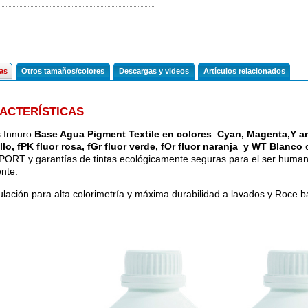
cas
Otros tamaños/colores
Descargas y videos
Artículos relacionados
ACTERÍSTICAS
s Innuro
Base Agua Pigment Textile en colores Cyan, Magenta,Y amar
llo, fPK fluor rosa, fGr fluor verde, fOr fluor naranja y WT Blanco
c
ORT y garantías de tintas ecológicamente seguras para el ser human
nte.
lación para alta colorimetría y máxima durabilidad a lavados y Roce 