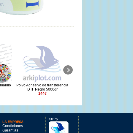
marillo
Polvo Adhesivo de transferencia
Epson Tinta UltraChrome SC-
T
DTF Negro 5000gr
G6000 DTF Amarillo 1.6 L
144€
146€
site by
LA EMPRESA
Condiciones
Garantías