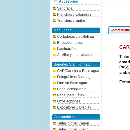
Accesorios
Serigrafía
Planchas y calandras
Transfers y vinilos
Maquinaria
Característi
Cortadoras y guillotinas
Encuadernación
CAR
Laminación
Auxiliar y de acabados
Tinta
amari
Soportes Gran Formato
PASSP
CAD/Cartelería Base agua
ambie
Fotográficos Base agua
Formu
Fine Art Base agua
Papel ecosolvente
Papel para Látex
Otros soportes
Expositores y Display
Consumibles
Tintas plotter Canon
Tintas plotter Epson