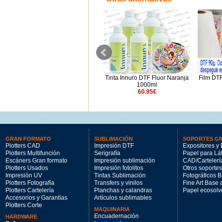
Film Glitter DTF Pack 10 hojas
Tinta Innuro DTF Fluor Naranja
Film DTF
(330x480mm)
1000ml
20.39€
60.95€
GRAN FORMATO
SUBLIMACIÓN
SOPORTES G
Plotters CAD
Impresión DTF
Expositores y 
Plotters Multifunción
Serigrafía
Papel para Lá
Escáners Gran formato
Impresión sublimación
CAD/Cartelerí
Plotters Usados
Impresión fotolitos
Otros soportes
Impresión UV
Tintas Sublimación
Fotográficos 
Plotters Fotografía
Transfers y vinilos
Fine Art Base
Plotters Cartelería
Planchas y calandras
Papel ecosolv
Accesorios y Garantías
Artículos sublimables
Plotters Corte
MAQUINARIA
Encuadernación
HARDWARE