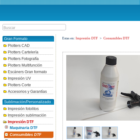
Estas en:
Impresión DTF
>
Consumibles DTF
Gran Formato
Plotters CAD
Plotters Cartelería
Plotters Fotografía
Plotters Multifunción
Escáners Gran formato
Impresión UV
Plotters Corte
Accesorios y Garantías
Sublimación/Personalizado
Impresión fotolitos
Impresión sublimación
Impresión DTF
Maquinaria DTF
Consumibles DTF