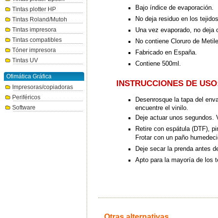
Bajo índice de evaporación.
Tintas plotter HP
No deja residuo en los tejidos
Tintas Roland/Mutoh
Una vez evaporado, no deja o
Tintas impresora
Tintas compatibles
No contiene Cloruro de Metil
Tóner impresora
Fabricado en España.
Tintas UV
Contiene 500ml.
Ofimática Gráfica
INSTRUCCIONES DE USO
Impresoras/copiadoras
Periféricos
Desenrosque la tapa del enva
encuentre el vinilo.
Software
Deje actuar unos segundos. Vo
Retire con espátula (DTF), pi
Frotar con un paño humedecid
Deje secar la prenda antes de
Apto para la mayoría de los t
Otras alternativas