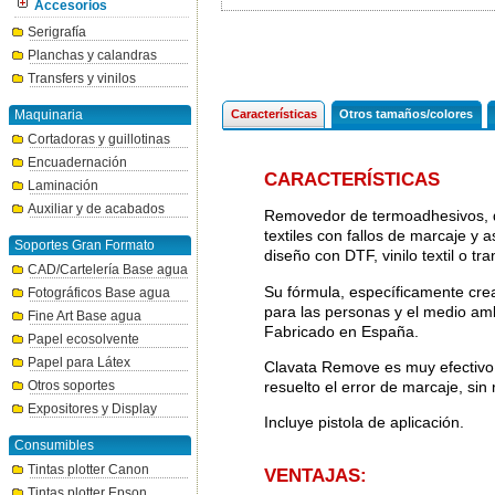
Accesorios
Serigrafía
Planchas y calandras
Transfers y vinilos
Maquinaria
Características
Otros tamaños/colores
Cortadoras y guillotinas
Encuadernación
CARACTERÍSTICAS
Laminación
Auxiliar y de acabados
Removedor de termoadhesivos, dtf 
textiles con fallos de marcaje y 
Soportes Gran Formato
diseño con DTF, vinilo textil o tra
CAD/Cartelería Base agua
Su fórmula, específicamente cre
Fotográficos Base agua
para las personas y el medio amb
Fine Art Base agua
Fabricado en España.
Papel ecosolvente
Papel para Látex
Clavata Remove es muy efectivo 
resuelto el error de marcaje, sin 
Otros soportes
Expositores y Display
Incluye pistola de aplicación.
Consumibles
Tintas plotter Canon
VENTAJAS:
Tintas plotter Epson