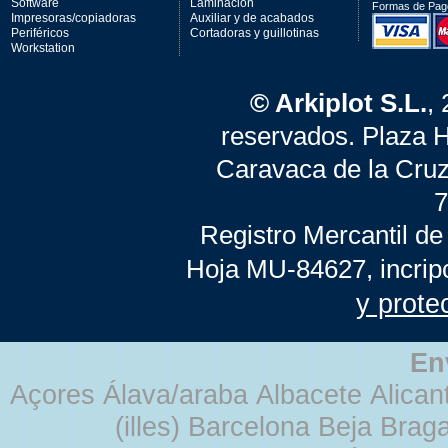
Software
Laminación
Formas de Pag
Impresoras/copiadoras
Auxiliar y de acabados
Periféricos
Cortadoras y guillotinas
Workstation
© Arkiplot S.L.
,
reservados. Plaza 
Caravaca de la Cruz
7
Registro Mercantil de
Hoja MU-84627, incrip
y prote
En
Açores Álava/araba Albacete Alicant
(illes) Barcelona Beja Br