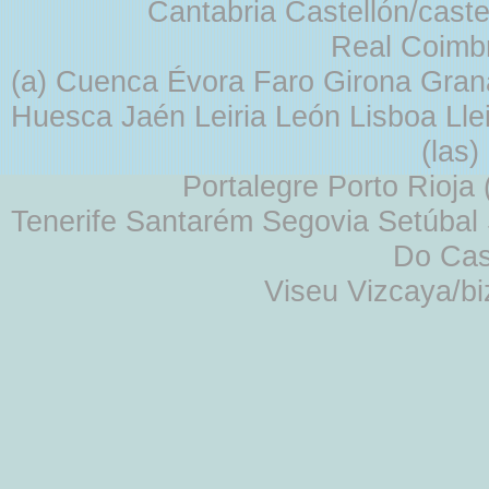
Cantabria Castellón/cast
Real Coimb
(a) Cuenca Évora Faro Girona Gra
Huesca Jaén Leiria León Lisboa Lle
(las
Portalegre Porto Rioja
Tenerife Santarém Segovia Setúbal S
Do Cas
Viseu Vizcaya/b