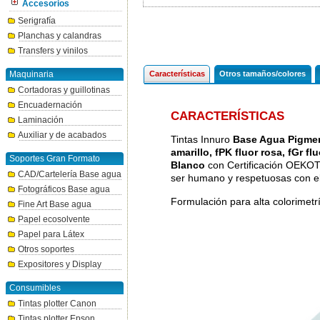
Accesorios
Serigrafía
Planchas y calandras
Transfers y vinilos
Maquinaria
Características
Otros tamaños/colores
Cortadoras y guillotinas
Encuadernación
CARACTERÍSTICAS
Laminación
Auxiliar y de acabados
Tintas Innuro
Base Agua Pigment
amarillo, fPK fluor rosa, fGr fl
Soportes Gran Formato
Blanco
con Certificación OEKOT
CAD/Cartelería Base agua
ser humano y respetuosas con e
Fotográficos Base agua
Formulación para alta colorimet
Fine Art Base agua
Papel ecosolvente
Papel para Látex
Otros soportes
Expositores y Display
Consumibles
Tintas plotter Canon
Tintas plotter Epson