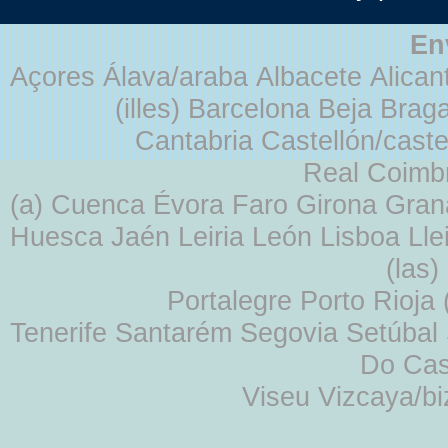
En
Açores Álava/araba Albacete Alicant
(illes) Barcelona Beja Br
Cantabria Castellón/cast
Real Coimb
(a) Cuenca Évora Faro Girona Gra
Huesca Jaén Leiria León Lisboa Lle
(las
Portalegre Porto Rioja
Tenerife Santarém Segovia Setúbal S
Do Cas
Viseu Vizcaya/b