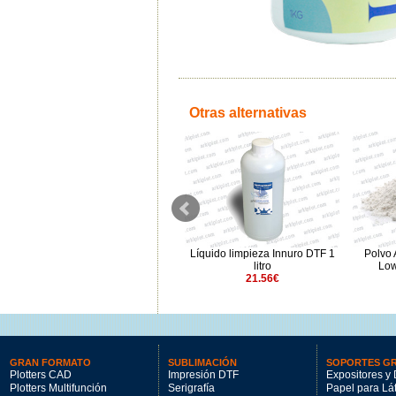
Otras alternativas
a
Tinta Innuro DTF Fluor Verde
Líquido limpieza Innuro DTF 1
Polvo 
1000ml
litro
Low
60.95€
21.56€
GRAN FORMATO
SUBLIMACIÓN
SOPORTES G
Plotters CAD
Impresión DTF
Expositores y 
Plotters Multifunción
Serigrafía
Papel para Lá