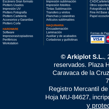
Escáners Gran formato
Impresión sublimación
CAD/Cartelerí
Plotters Usados
Impresión fotolitos
Otros soportes
Impresión UV
Tintas Sublimación
Fotográficos 
Plotters Fotografía
Transfers y vinilos
Fine Art Base
Plotters Cartelería
Planchas y calandras
Papel ecosolv
Accesorios y Garantías
Artículos sublimables
Plotters Corte
MAQUINARIA
Encuadernación
HARDWARE
Software
Laminación
Formas de Pag
Impresoras/copiadoras
Auxiliar y de acabados
Periféricos
Cortadoras y guillotinas
Workstation
© Arkiplot S.L.
,
reservados. Plaza 
Caravaca de la Cruz
7
Registro Mercantil de
Hoja MU-84627, incrip
y prote