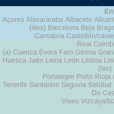
En
Açores Álava/araba Albacete Alicant
(illes) Barcelona Beja Br
Cantabria Castellón/cast
Real Coimb
(a) Cuenca Évora Faro Girona Gra
Huesca Jaén Leiria León Lisboa Lle
(las
Portalegre Porto Rioja
Tenerife Santarém Segovia Setúbal S
Do Cas
Viseu Vizcaya/b