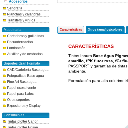
Accesorios
Serigrafía
Planchas y calandras
Transfers y vinilos
Maquinaria
Características
Otros tamaños/colores
Cortadoras y guillotinas
Encuadernación
CARACTERÍSTICAS
Laminación
Auxiliar y de acabados
Tintas Innuro
Base Agua Pigment
amarillo, fPK fluor rosa, fGr f
Soportes Gran Formato
PASSPORT y garantías de tintas
CAD/Cartelería Base agua
ambiente.
Fotográficos Base agua
Formulación para alta colorimet
Fine Art Base agua
Papel ecosolvente
Papel para Látex
Otros soportes
Expositores y Display
Consumibles
Tintas plotter Canon
Tintas plotter Epson