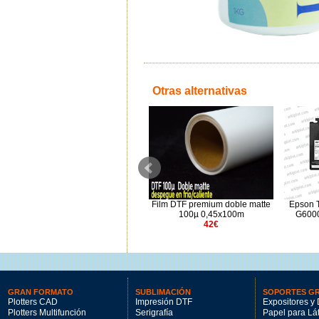
Otras alternativas
Polvo Adhesivo de transferencia
Film DTF premium doble matte
Epson T
DTF 20Kgr
100µ 0,45x100m
G6000
450€
42€
GRAN FORMATO
SUBLIMACIÓN
SOPORTES G
Plotters CAD
Impresión DTF
Expositores y 
Plotters Multifunción
Serigrafía
Papel para Lá