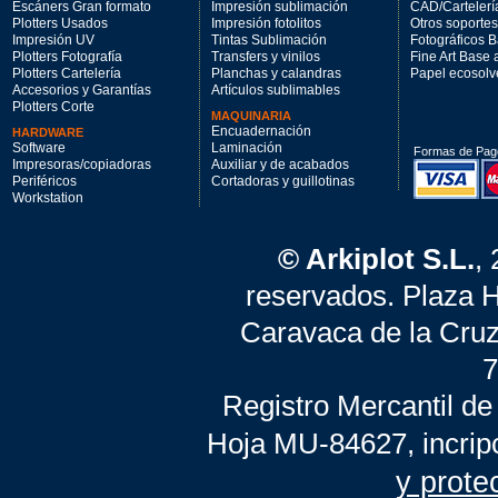
Escáners Gran formato
Impresión sublimación
CAD/Cartelerí
Plotters Usados
Impresión fotolitos
Otros soportes
Impresión UV
Tintas Sublimación
Fotográficos 
Plotters Fotografía
Transfers y vinilos
Fine Art Base
Plotters Cartelería
Planchas y calandras
Papel ecosolv
Accesorios y Garantías
Artículos sublimables
Plotters Corte
MAQUINARIA
Encuadernación
HARDWARE
Software
Laminación
Formas de Pag
Impresoras/copiadoras
Auxiliar y de acabados
Periféricos
Cortadoras y guillotinas
Workstation
© Arkiplot S.L.
,
reservados. Plaza 
Caravaca de la Cruz
7
Registro Mercantil de
Hoja MU-84627, incrip
y prote