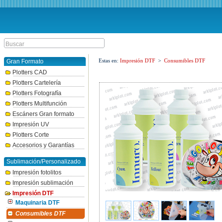
Estas en:
Impresión DTF
>
Consumibles DTF
Gran Formato
Plotters CAD
Plotters Cartelería
Plotters Fotografía
Plotters Multifunción
Escáners Gran formato
Impresión UV
Plotters Corte
Accesorios y Garantías
Sublimación/Personalizado
Impresión fotolitos
Impresión sublimación
Impresión DTF
Maquinaria DTF
Consumibles DTF