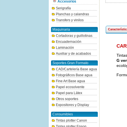
Accesorios
Serigrafía
Planchas y calandras
Transfers y vinilos
Maquinaria
Característi
Cortadoras y guillotinas
Encuadernación
CAR
Laminación
Auxiliar y de acabados
Tinta
G ver
Soportes Gran Formato
ecoló
CAD/Cartelería Base agua
Formu
Fotográficos Base agua
Fine Art Base agua
Papel ecosolvente
Papel para Látex
Otros soportes
Expositores y Display
Consumibles
Tintas plotter Canon
Tintas plotter Epson