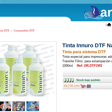
a
ini
|
ión DTF
>
Consumibles DTF
Tinta Innuro DTF N
Tinta para sistema DTF
Tinta especial para impresoras ad
Transfer Film) para estampación di
1000ml.
Ref: OR.DTFOR1
Stock
Stock bajo pedido
bajo
pedido
59,73€ con