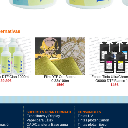
ternativas
ro DTF Cían 1000ml
Film DTF Oro Bobina
Epson Tinta UltraChro
39.89€
0,33x100m
G6000 DTF Blanco 1
156€
146€
SOPORTES GRAN FORMATO
CONSUMIBLES
Expositores y Display
Tintas UV
Papel para Látex
Tintas plotter Canon
imación
CAD/Cartelería Base agua
Tintas plotter Epson