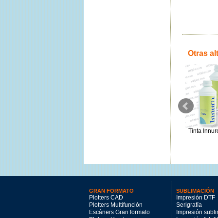
Otras al
Film DTF premium doble matte
Film DTF 0,60x100m (bobina)
Tinta Innu
100µ 0,45x100m x 4 rollos
80µ
155€
45€
GRAN FORMATO
SUBLIMACIÓN
Plotters CAD
Impresión DTF
Plotters Multifunción
Serigrafía
Escáners Gran formato
Impresión subl