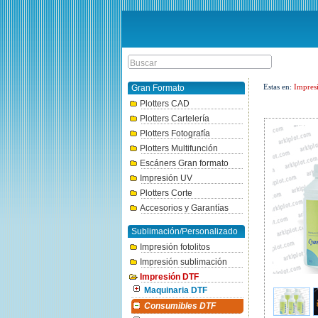
Estas en:
Impres
Gran Formato
Plotters CAD
Plotters Cartelería
Plotters Fotografía
Plotters Multifunción
Escáners Gran formato
Impresión UV
Plotters Corte
Accesorios y Garantías
Sublimación/Personalizado
Impresión fotolitos
Impresión sublimación
Impresión DTF
Maquinaria DTF
Consumibles DTF