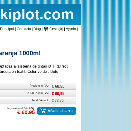
rkiplot.com
cio
Cesta
Principal
|
Contacto
|
Blog
|
Cesta(0)
|
Ayuda
|
aranja 1000ml
aptadas al sistema de tintas DTF (Direct
recta en textil. Color verde . Bote
Precio (sin IVA):
€ 68,95
OFERTA (sin IVA):
€ 60,95
Total IVA incl.:
€ 73,75
Importe total (sin IVA):
Añadir al carro
€ 60,95