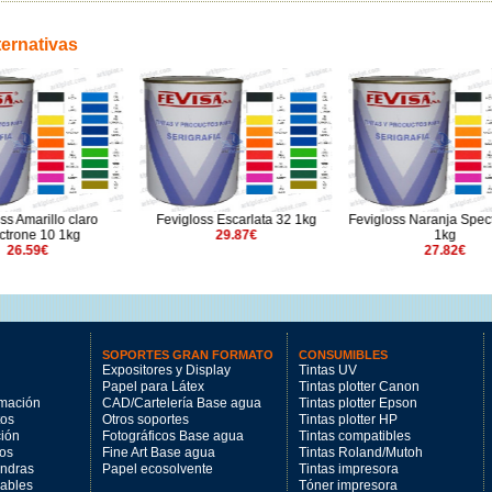
ternativas
s Amarillo claro
Fevigloss Escarlata 32 1kg
Fevigloss Naranja Spect
trone 10 1kg
29.87€
1kg
26.59€
27.82€
SOPORTES GRAN FORMATO
CONSUMIBLES
Expositores y Display
Tintas UV
Papel para Látex
Tintas plotter Canon
imación
CAD/Cartelería Base agua
Tintas plotter Epson
tos
Otros soportes
Tintas plotter HP
ción
Fotográficos Base agua
Tintas compatibles
los
Fine Art Base agua
Tintas Roland/Mutoh
andras
Papel ecosolvente
Tintas impresora
mables
Tóner impresora