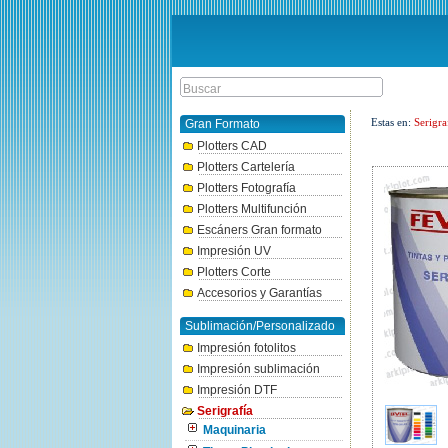
Estas en:
Serigra
Gran Formato
Plotters CAD
Plotters Cartelería
Plotters Fotografía
Plotters Multifunción
Escáners Gran formato
Impresión UV
Plotters Corte
Accesorios y Garantías
Sublimación/Personalizado
Impresión fotolitos
Impresión sublimación
Impresión DTF
Serigrafía
Maquinaria