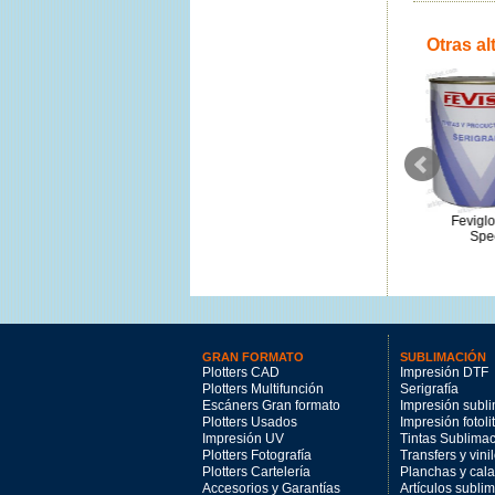
Otras al
Nylovisa Oro 1kg
Fevigloss Azul Reflex 48 1kg
Feviglos
50.44€
32.91€
Spec
GRAN FORMATO
SUBLIMACIÓN
Plotters CAD
Impresión DTF
Plotters Multifunción
Serigrafía
Escáners Gran formato
Impresión subl
Plotters Usados
Impresión fotoli
Impresión UV
Tintas Sublima
Plotters Fotografía
Transfers y vini
Plotters Cartelería
Planchas y cal
Accesorios y Garantías
Artículos subli