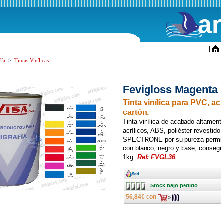
a
ini
|
fía
>
Tintas Vinílicas
Fevigloss Magenta
Tinta vinílica para PVC, ac
cartón.
Tinta vinílica de acabado altament
acrílicos, ABS, poliéster revestido
SPECTRONE por su pureza permit
con blanco, negro y base, consegui
1kg
Ref: FVGL36
Ancho
Stock
Stock bajo pedido
bajo
pedido
56,84€ con