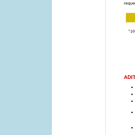
reque
ADI