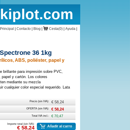
rkiplot.com
cio
Cesta
Principal
|
Contacto
|
Blog
|
Cesta(0)
|
Ayuda
|
 Spectrone 36 1kg
rílicos, ABS, poliéster, papel y
e brillante para impresión sobre PVC,
, papel y cartón. Los colores
en mediante su mezcla
r cualquier color especial requerido. Lata
Precio (sin IVA):
€ 58,24
OFERTA (sin IVA):
€ 58,24
Total IVA incl.:
€ 70,47
Importe total (sin IVA):
Añadir al carro
€ 58,24