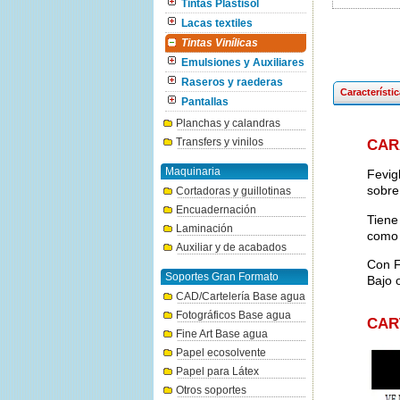
Tintas Plastisol
Lacas textiles
Tintas Vinílicas
Emulsiones y Auxiliares
Raseros y raederas
Característi
Pantallas
Planchas y calandras
Transfers y vinilos
CAR
Maquinaria
Fevig
sobre 
Cortadoras y guillotinas
Encuadernación
Tiene
Laminación
como 
Auxiliar y de acabados
Con F
Soportes Gran Formato
Bajo o
CAD/Cartelería Base agua
Fotográficos Base agua
CAR
Fine Art Base agua
Papel ecosolvente
Papel para Látex
Otros soportes