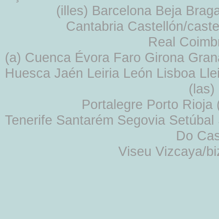
(illes) Barcelona Beja Br
Cantabria Castellón/cast
Real Coimb
(a) Cuenca Évora Faro Girona Gra
Huesca Jaén Leiria León Lisboa Lle
(las
Portalegre Porto Rioja
Tenerife Santarém Segovia Setúbal S
Do Cas
Viseu Vizcaya/b