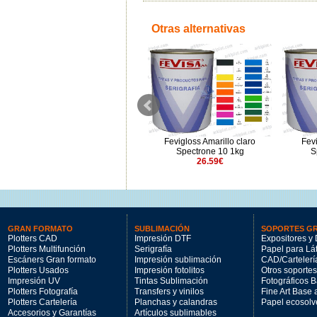
Otras alternativas
Fevigloss Azul medio 41 1kg
Fevigloss Amarillo claro
Fev
27.14€
Spectrone 10 1kg
S
26.59€
GRAN FORMATO
SUBLIMACIÓN
SOPORTES G
Plotters CAD
Impresión DTF
Expositores y 
Plotters Multifunción
Serigrafía
Papel para Lá
Escáners Gran formato
Impresión sublimación
CAD/Cartelerí
Plotters Usados
Impresión fotolitos
Otros soportes
Impresión UV
Tintas Sublimación
Fotográficos 
Plotters Fotografía
Transfers y vinilos
Fine Art Base
Plotters Cartelería
Planchas y calandras
Papel ecosolv
Accesorios y Garantías
Artículos sublimables