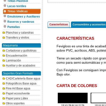
Tintas Plastisol
Lacas textiles
Tintas Vinílicas
Emulsiones y Auxiliares
Raseros y raederas
Características
Consumibles y accesorios
Pantallas
Planchas y calandras
Transfers y vinilos
CARACTERÍSTICAS
Maquinaria
Fevigloss es una tinta de acabad
sobre PVC, acrílicos, ABS, poliés
Cortadoras y guillotinas
Encuadernación
Tiene un secado rápido con gran
Laminación
como para semi-automáticas y 
Auxiliar y de acabados
Con Fevigloss se consiguen impres
Soportes Gran Formato
Bajo olor.
CAD/Cartelería Base agua
Fotográficos Base agua
CARTA DE COLORES
Fine Art Base agua
Papel ecosolvente
Papel para Látex
Otros soportes