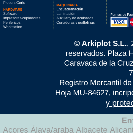
Plotters Corte
MAQUINARIA
Encuadernación
HARDWARE
Software
Laminación
Formas de Pag
Impresoras/copiadoras
Auxiliar y de acabados
Periféricos
Cortadoras y guillotinas
Workstation
© Arkiplot S.L.
,
reservados. Plaza 
Caravaca de la Cruz
7
Registro Mercantil de
Hoja MU-84627, incrip
y prote
En
Açores Álava/araba Albacete Alicant