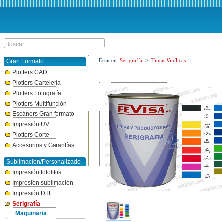
Estas en:
Serigrafía
>
Tintas Vinílicas
Gran Formato
Plotters CAD
Plotters Cartelería
Plotters Fotografía
Plotters Multifunción
Escáners Gran formato
Impresión UV
Plotters Corte
Accesorios y Garantías
Sublimación/Personalizado
Impresión fotolitos
Impresión sublimación
Impresión DTF
Serigrafía
Maquinaria