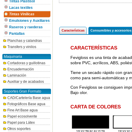
Tintas Plastisol
Lacas textiles
Tintas Vinílicas
Emulsiones y Auxiliares
Raseros y raederas
Características
Consumibles y accesorios
Pantallas
Planchas y calandras
Transfers y vinilos
CARACTERÍSTICAS
Maquinaria
Fevigloss es una tinta de acabad
sobre PVC, acrílicos, ABS, poliés
Cortadoras y guillotinas
Encuadernación
Tiene un secado rápido con gran
Laminación
como para semi-automáticas y 
Auxiliar y de acabados
Con Fevigloss se consiguen impres
Soportes Gran Formato
Bajo olor.
CAD/Cartelería Base agua
Fotográficos Base agua
CARTA DE COLORES
Fine Art Base agua
Papel ecosolvente
Papel para Látex
Otros soportes