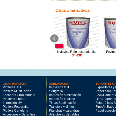
Otras alternativas
Fevigloss Azul oscuro 46 1kg
Nylovisa Rojo escarlata 1kg
Fevigl
31.67€
34.63€
GRAN FORMATO
SUBLIMACIÓN
SOPORTES G
Plotters CAD
Impresión DTF
Expositores y 
Plotters Multifunción
Serigrafía
Papel para Lá
Escáners Gran formato
Impresión sublimación
CAD/Cartelerí
Plotters Usados
Impresión fotolitos
Otros soportes
Impresión UV
Tintas Sublimación
Fotográficos 
Plotters Fotografía
Transfers y vinilos
Fine Art Base
Plotters Cartelería
Planchas y calandras
Papel ecosolv
Accesorios y Garantías
Artículos sublimables