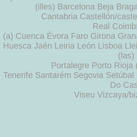
(illes) Barcelona Beja Br
Cantabria Castellón/cast
Real Coimb
(a) Cuenca Évora Faro Girona Gra
Huesca Jaén Leiria León Lisboa Lle
(las
Portalegre Porto Rioja
Tenerife Santarém Segovia Setúbal S
Do Cas
Viseu Vizcaya/b