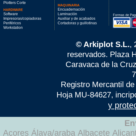
Plotters Corte
MAQUINARIA
Encuadernación
HARDWARE
Software
Laminación
Formas de Pag
Impresoras/copiadoras
Auxiliar y de acabados
Periféricos
Cortadoras y guillotinas
Workstation
© Arkiplot S.L.
,
reservados. Plaza 
Caravaca de la Cruz
7
Registro Mercantil de
Hoja MU-84627, incrip
y prote
En
Açores Álava/araba Albacete Alicant