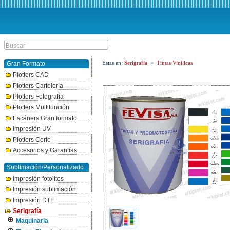
Estas en:
Serigrafía
>
Tintas Vinílicas
Gran Formato
Plotters CAD
Plotters Cartelería
Plotters Fotografía
Plotters Multifunción
Escáners Gran formato
Impresión UV
Plotters Corte
Accesorios y Garantías
Sublimación/Personalizado
Impresión fotolitos
Impresión sublimación
Impresión DTF
Serigrafía
Maquinaria