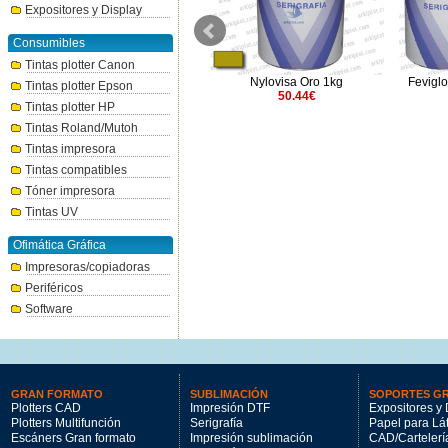
Expositores y Display
Consumibles
Tintas plotter Canon
Fevigloss Magenta Spectrone
Nylovisa Oro 1kg
Feviglo
Tintas plotter Epson
36 1kg
50.44€
Tintas plotter HP
58.24€
Tintas Roland/Mutoh
Tintas impresora
Tintas compatibles
Tóner impresora
Tintas UV
Ofimática Gráfica
Impresoras/copiadoras
Periféricos
Software
GRAN FORMATO
SUBLIMACIÓN
SOPORTES G
Plotters CAD
Impresión DTF
Expositores y 
Plotters Multifunción
Serigrafía
Papel para Lá
Escáners Gran formato
Impresión sublimación
CAD/Cartelerí