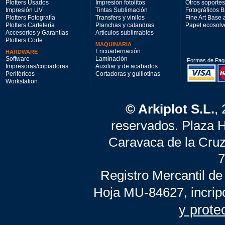
Plotters Usados
Impresión fotolitos
Otros soportes
Impresión UV
Tintas Sublimación
Fotográficos 
Plotters Fotografía
Transfers y vinilos
Fine Art Base
Plotters Cartelería
Planchas y calandras
Papel ecosolv
Accesorios y Garantías
Artículos sublimables
Plotters Corte
MAQUINARIA
Encuadernación
HARDWARE
Software
Laminación
Formas de Pag
Impresoras/copiadoras
Auxiliar y de acabados
Periféricos
Cortadoras y guillotinas
Workstation
© Arkiplot S.L.
,
reservados. Plaza 
Caravaca de la Cruz
7
Registro Mercantil de
Hoja MU-84627, incrip
y prote