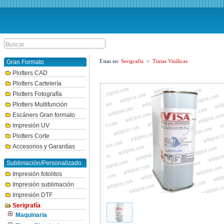
Estas en:
Serigrafía
>
Tintas Vinílicas
Gran Formato
Plotters CAD
Plotters Cartelería
Plotters Fotografía
Plotters Multifunción
Escáners Gran formato
Impresión UV
Plotters Corte
Accesorios y Garantías
Sublimación/Personalizado
Impresión fotolitos
Impresión sublimación
Impresión DTF
Serigrafía
Maquinaria