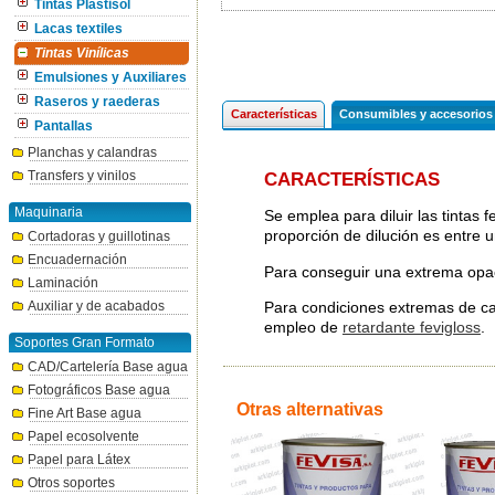
Tintas Plastisol
Lacas textiles
Tintas Vinílicas
Emulsiones y Auxiliares
Raseros y raederas
Características
Consumibles y accesorios
Pantallas
Planchas y calandras
Transfers y vinilos
CARACTERÍSTICAS
Maquinaria
Se emplea para diluir las tintas 
proporción de dilución es entre 
Cortadoras y guillotinas
Encuadernación
Para conseguir una extrema opaci
Laminación
Para condiciones extremas de cal
Auxiliar y de acabados
empleo de
retardante fevigloss
.
Soportes Gran Formato
CAD/Cartelería Base agua
Fotográficos Base agua
Otras alternativas
Fine Art Base agua
Papel ecosolvente
Papel para Látex
Otros soportes