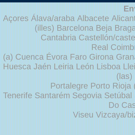
En
Açores Álava/araba Albacete Alicant
(illes) Barcelona Beja Br
Cantabria Castellón/cast
Real Coimb
(a) Cuenca Évora Faro Girona Gra
Huesca Jaén Leiria León Lisboa Lle
(las
Portalegre Porto Rioja
Tenerife Santarém Segovia Setúbal S
Do Cas
Viseu Vizcaya/b