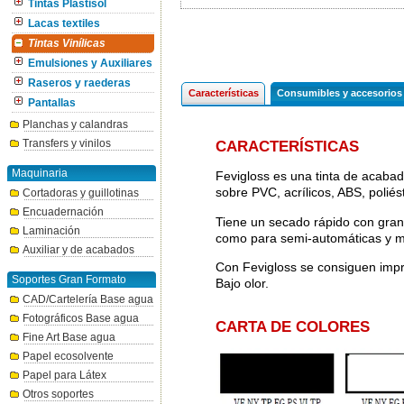
Tintas Plastisol
Lacas textiles
Tintas Vinílicas
Emulsiones y Auxiliares
Raseros y raederas
Características
Consumibles y accesorios
Pantallas
Planchas y calandras
Transfers y vinilos
CARACTERÍSTICAS
Maquinaria
Fevigloss es una tinta de acabad
sobre PVC, acrílicos, ABS, poliés
Cortadoras y guillotinas
Encuadernación
Tiene un secado rápido con gran
Laminación
como para semi-automáticas y 
Auxiliar y de acabados
Con Fevigloss se consiguen impres
Soportes Gran Formato
Bajo olor.
CAD/Cartelería Base agua
Fotográficos Base agua
CARTA DE COLORES
Fine Art Base agua
Papel ecosolvente
Papel para Látex
Otros soportes