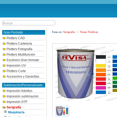
Estas en:
Serigrafía
>
Tintas Vinílicas
Gran Formato
Plotters CAD
Plotters Cartelería
Plotters Fotografía
Plotters Multifunción
Escáners Gran formato
Impresión UV
Plotters Corte
Accesorios y Garantías
Sublimación/Personalizado
Impresión fotolitos
Impresión sublimación
Impresión DTF
Serigrafía
Maquinaria