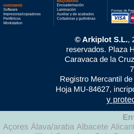
MAQUINARIA
Encuadernación
HARDWARE
Software
Laminación
Formas de Pag
Impresoras/copiadoras
Auxiliar y de acabados
Periféricos
Cortadoras y guillotinas
Workstation
© Arkiplot S.L.
,
reservados. Plaza 
Caravaca de la Cruz
7
Registro Mercantil de
Hoja MU-84627, incrip
y prote
En
Açores Álava/araba Albacete Alicant