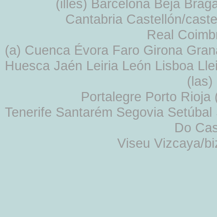
(illes) Barcelona Beja Br
Cantabria Castellón/cast
Real Coimb
(a) Cuenca Évora Faro Girona Gra
Huesca Jaén Leiria León Lisboa Lle
(las
Portalegre Porto Rioja
Tenerife Santarém Segovia Setúbal S
Do Cas
Viseu Vizcaya/b