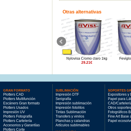
Otras alternativas
Fevigloss Azul Reflex 48 1kg
Nylovisa Cromo claro 1kg
Feviglo
32.91€
29.21€
GRAN FORMATO
SUBLIMACIÓN
SOPORTES G
Plotters CAD
Impresión DTF
Expositores y 
Plotters Multifunción
Serigrafía
Papel para Lá
Escáners Gran formato
Impresión sublimación
CAD/Cartelerí
Plotters Usados
Impresión fotolitos
Otros soportes
Impresión UV
Tintas Sublimación
Fotográficos 
Plotters Fotografía
Transfers y vinilos
Fine Art Base
Plotters Cartelería
Planchas y calandras
Papel ecosolv
Accesorios y Garantías
Artículos sublimables
Plotters Corte