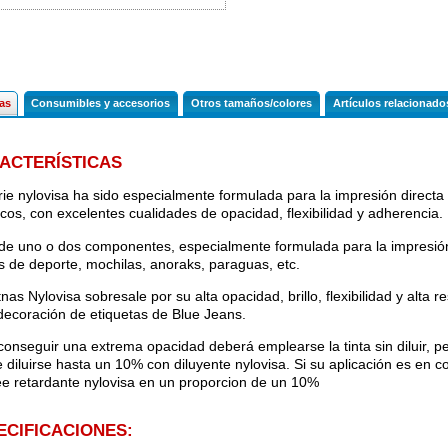
cas
Consumibles y accesorios
Otros tamaños/colores
Artículos relacionado
ACTERÍSTICAS
rie nylovisa ha sido especialmente formulada para la impresión directa d
ticos, con excelentes cualidades de opacidad, flexibilidad y adherencia.
 de uno o dos componentes, especialmente formulada para la impresión
s de deporte, mochilas, anoraks, paraguas, etc.
tnas Nylovisa sobresale por su alta opacidad, brillo, flexibilidad y alta 
decoración de etiquetas de Blue Jeans.
conseguir una extrema opacidad deberá emplearse la tinta sin diluir, p
 diluirse hasta un 10% con diluyente nylovisa. Si su aplicación es en 
e retardante nylovisa en un proporcion de un 10%
ECIFICACIONES: