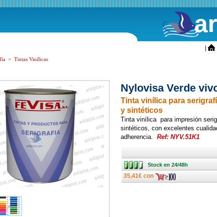
a
ini
|
fía
>
Tintas Vinílicas
Nylovisa Verde viv
Tinta vinílica para serigraf
y sintéticos
Tinta vinílica para impresión serigr
sintéticos, con excelentes cualida
adherencia.
Ref: NYV.51K1
Stock en
Stock en 24/48h
24/48h
35,41€ con