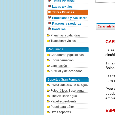
Tintas Plastisol
Lacas textiles
Tintas Vinílicas
Emulsiones y Auxiliares
Raseros y raederas
Característi
Pantallas
Planchas y calandras
Transfers y vinilos
CAR
Maquinaria
La se
sinté
Cortadoras y guillotinas
Encuadernación
Tinta
Laminación
Bolsa
Auxiliar y de acabados
Las ti
Soportes Gran Formato
para 
CAD/Cartelería Base agua
Para 
Fotográficos Base agua
puede
Fine Art Base agua
emple
Papel ecosolvente
Papel para Látex
ESP
Otros soportes