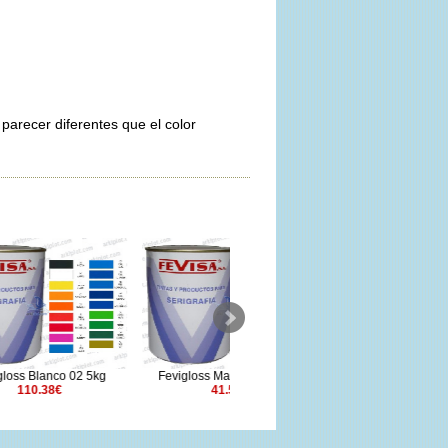
parecer diferentes que el color
 5kg
Fevigloss Magenta 35 1kg
Nylovisa Rojo escarlata 1kg
41.51€
34.63€