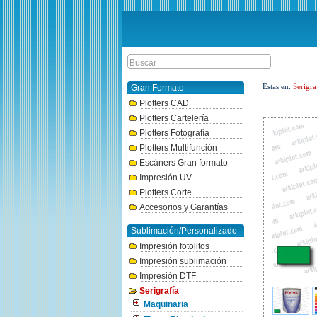
Estas en:
Serigra
Gran Formato
Plotters CAD
Plotters Cartelería
Plotters Fotografía
Plotters Multifunción
Escáners Gran formato
Impresión UV
Plotters Corte
Accesorios y Garantías
Sublimación/Personalizado
Impresión fotolitos
Impresión sublimación
Impresión DTF
Serigrafía
Maquinaria