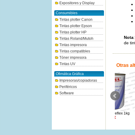
Expositores y Display
Consumibles
Tintas plotter Canon
Tintas plotter Epson
Tintas plotter HP
Nota
Tintas Roland/Mutoh
de tin
Tintas impresora
Tintas compatibles
Tóner impresora
Tintas UV
Otras al
Ofimática Gráfica
Impresoras/copiadoras
Periféricos
Software
Feviglos Diluyente 1kg
Nylovisa Azul reflex 1kg
Fevigloss
13.44€
34.46€