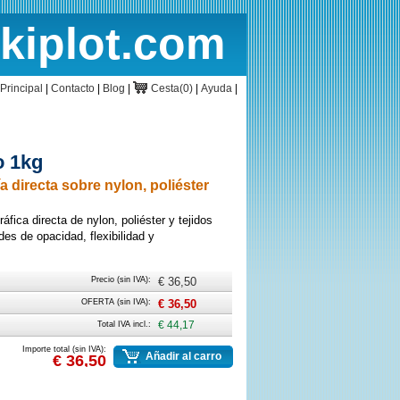
rkiplot.com
cio
Cesta
Principal
|
Contacto
|
Blog
|
Cesta(0)
|
Ayuda
|
o 1kg
ía directa sobre nylon, poliéster
áfica directa de nylon, poliéster y tejidos
des de opacidad, flexibilidad y
Precio (sin IVA):
€ 36,50
OFERTA (sin IVA):
€ 36,50
Total IVA incl.:
€ 44,17
Importe total (sin IVA):
Añadir al carro
€ 36,50