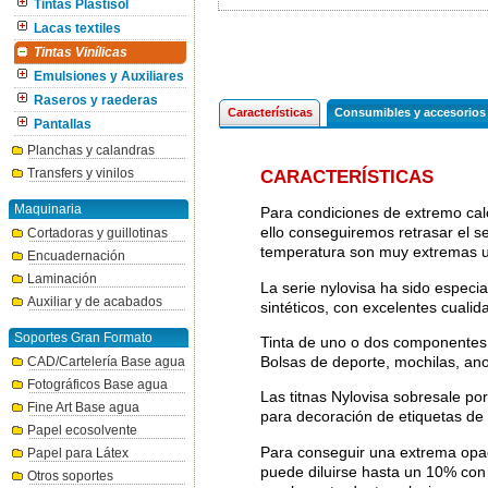
Tintas Plastisol
Lacas textiles
Tintas Vinílicas
Emulsiones y Auxiliares
Raseros y raederas
Características
Consumibles y accesorios
Pantallas
Planchas y calandras
Transfers y vinilos
CARACTERÍSTICAS
Maquinaria
Para condiciones de extremo calo
ello conseguiremos retrasar el se
Cortadoras y guillotinas
temperatura son muy extremas uti
Encuadernación
Laminación
La serie nylovisa ha sido especia
Auxiliar y de acabados
sintéticos, con excelentes cualid
Soportes Gran Formato
Tinta de uno o dos componentes,
Bolsas de deporte, mochilas, an
CAD/Cartelería Base agua
Fotográficos Base agua
Las titnas Nylovisa sobresale por 
Fine Art Base agua
para decoración de etiquetas de
Papel ecosolvente
Para conseguir una extrema opaci
Papel para Látex
puede diluirse hasta un 10% con 
Otros soportes