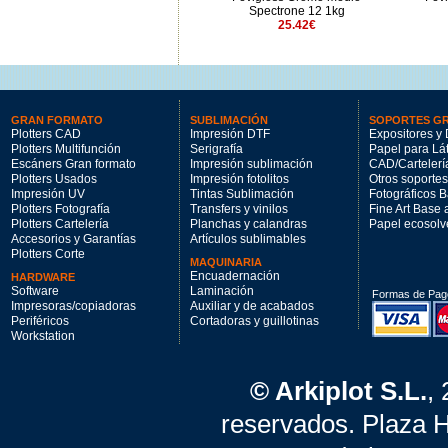
32.91€
Spectrone 12 1kg
25.42€
GRAN FORMATO
SUBLIMACIÓN
SOPORTES G
Plotters CAD
Impresión DTF
Expositores y 
Plotters Multifunción
Serigrafía
Papel para Lá
Escáners Gran formato
Impresión sublimación
CAD/Cartelerí
Plotters Usados
Impresión fotolitos
Otros soportes
Impresión UV
Tintas Sublimación
Fotográficos 
Plotters Fotografía
Transfers y vinilos
Fine Art Base
Plotters Cartelería
Planchas y calandras
Papel ecosolv
Accesorios y Garantías
Artículos sublimables
Plotters Corte
MAQUINARIA
Encuadernación
HARDWARE
Software
Laminación
Formas de Pag
Impresoras/copiadoras
Auxiliar y de acabados
Periféricos
Cortadoras y guillotinas
Workstation
© Arkiplot S.L.
,
reservados. Plaza 