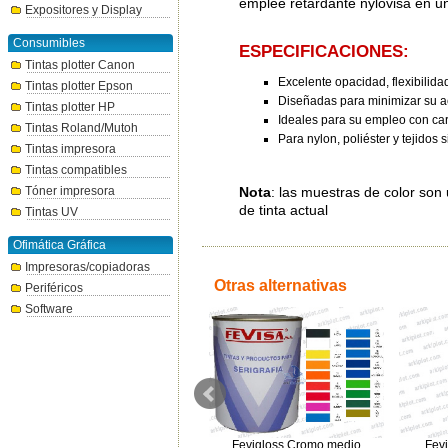
emplee retardante nylovisa en u
Expositores y Display
Consumibles
ESPECIFICACIONES:
Tintas plotter Canon
Excelente opacidad, flexibilida
Tintas plotter Epson
Diseñadas para minimizar su ac
Tintas plotter HP
Ideales para su empleo con ca
Tintas Roland/Mutoh
Para nylon, poliéster y tejidos s
Tintas impresora
Tintas compatibles
Tóner impresora
Nota
: las muestras de color son
de tinta actual
Tintas UV
Ofimática Gráfica
Impresoras/copiadoras
Otras alternativas
Periféricos
Software
Fevigloss Azul Reflex 48 1kg
Fevigloss Cromo medio
Fevi