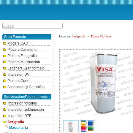
Estas en:
Serigrafía
>
Tintas Vinílicas
Gran Formato
Plotters CAD
Plotters Cartelería
Plotters Fotografía
Plotters Multifunción
Escáners Gran formato
Impresión UV
Plotters Corte
Accesorios y Garantías
Sublimación/Personalizado
Impresión fotolitos
Impresión sublimación
Impresión DTF
Serigrafía
Maquinaria