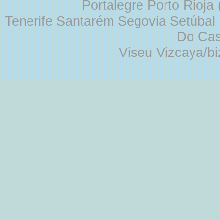
Portalegre Porto Rioja
Tenerife Santarém Segovia Setúbal S
Do Cas
Viseu Vizcaya/b