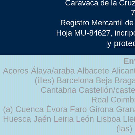
Caravaca de la Cruz
7
Registro Mercantil de
Hoja MU-84627, incrip
y prote
En
Açores Álava/araba Albacete Alicant
(illes) Barcelona Beja Br
Cantabria Castellón/cast
Real Coimb
(a) Cuenca Évora Faro Girona Gra
Huesca Jaén Leiria León Lisboa Lle
(las