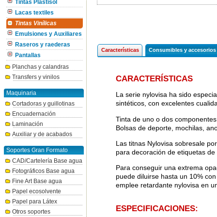
Tintas Plastisol
Lacas textiles
Tintas Vinílicas
Emulsiones y Auxiliares
Raseros y raederas
Características
Consumibles y accesorios
Pantallas
Planchas y calandras
Transfers y vinilos
CARACTERÍSTICAS
Maquinaria
La serie nylovisa ha sido especia
sintéticos, con excelentes cualid
Cortadoras y guillotinas
Encuadernación
Tinta de uno o dos componentes,
Laminación
Bolsas de deporte, mochilas, an
Auxiliar y de acabados
Las titnas Nylovisa sobresale por 
Soportes Gran Formato
para decoración de etiquetas de
CAD/Cartelería Base agua
Para conseguir una extrema opaci
Fotográficos Base agua
puede diluirse hasta un 10% con 
Fine Art Base agua
emplee retardante nylovisa en u
Papel ecosolvente
Papel para Látex
ESPECIFICACIONES:
Otros soportes