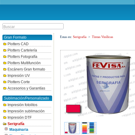
Estas en:
Serigrafía
>
Tintas Vinílicas
Gran Formato
Plotters CAD
Plotters Cartelería
Plotters Fotografía
Plotters Multifunción
Escáners Gran formato
Impresión UV
Plotters Corte
Accesorios y Garantías
Sublimación/Personalizado
Impresión fotolitos
Impresión sublimación
Impresión DTF
Serigrafía
Maquinaria