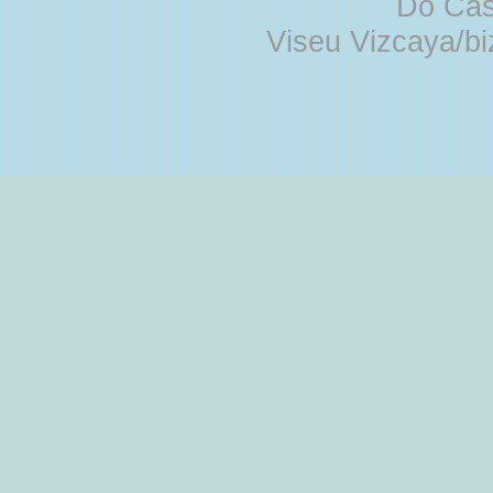
Do Cas
Viseu Vizcaya/b