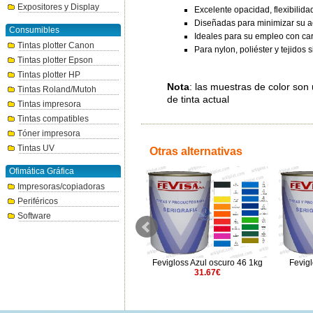
Expositores y Display
Excelente opacidad, flexibilida
Diseñadas para minimizar su ac
Consumibles
Ideales para su empleo con ca
Tintas plotter Canon
Para nylon, poliéster y tejidos s
Tintas plotter Epson
Tintas plotter HP
Nota
: las muestras de color son
Tintas Roland/Mutoh
de tinta actual
Tintas impresora
Tintas compatibles
Tóner impresora
Tintas UV
Otras alternativas
Ofimática Gráfica
Impresoras/copiadoras
Periféricos
Software
Nylovisa Negro 1kg
Fevigloss Azul oscuro 46 1kg
Fevigl
28.14€
31.67€