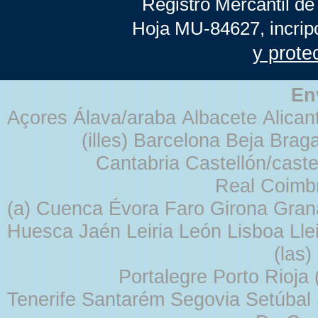
Registro Mercantil de
Hoja MU-84627, incrip
y prote
En
Açores Álava/araba Albacete Alicant
(illes) Barcelona Beja Br
Cantabria Castellón/cast
Real Coimb
(a) Cuenca Évora Faro Girona Gra
Huesca Jaén Leiria León Lisboa Lle
(las
Portalegre Porto Rioja
Tenerife Santarém Segovia Setúbal S