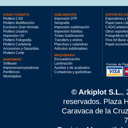
GRAN FORMATO
SUBLIMACIÓN
SOPORTES G
Plotters CAD
Impresión DTF
Expositores y 
Plotters Multifunción
Serigrafía
Papel para Lá
Escáners Gran formato
Impresión sublimación
CAD/Cartelerí
Plotters Usados
Impresión fotolitos
Otros soportes
Impresión UV
Tintas Sublimación
Fotográficos 
Plotters Fotografía
Transfers y vinilos
Fine Art Base
Plotters Cartelería
Planchas y calandras
Papel ecosolv
Accesorios y Garantías
Artículos sublimables
Plotters Corte
MAQUINARIA
Encuadernación
HARDWARE
Software
Laminación
Formas de Pag
Impresoras/copiadoras
Auxiliar y de acabados
Periféricos
Cortadoras y guillotinas
Workstation
© Arkiplot S.L.
,
reservados. Plaza 
Caravaca de la Cruz
7