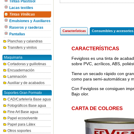
Tintas Plastisol
Lacas textiles
Tintas Vinílicas
Emulsiones y Auxiliares
Raseros y raederas
Características
Consumibles y accesorios
Pantallas
Planchas y calandras
Transfers y vinilos
CARACTERÍSTICAS
Maquinaria
Fevigloss es una tinta de acabad
sobre PVC, acrílicos, ABS, poliés
Cortadoras y guillotinas
Encuadernación
Tiene un secado rápido con gran
Laminación
como para semi-automáticas y 
Auxiliar y de acabados
Con Fevigloss se consiguen impres
Soportes Gran Formato
Bajo olor.
CAD/Cartelería Base agua
Fotográficos Base agua
CARTA DE COLORES
Fine Art Base agua
Papel ecosolvente
Papel para Látex
Otros soportes