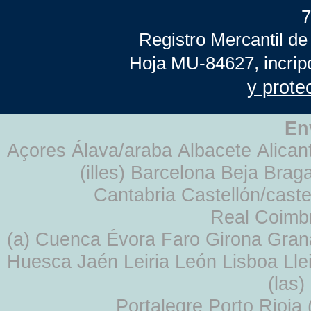
7
Registro Mercantil de
Hoja MU-84627, incrip
y prote
En
Açores Álava/araba Albacete Alicant
(illes) Barcelona Beja Br
Cantabria Castellón/cast
Real Coimb
(a) Cuenca Évora Faro Girona Gra
Huesca Jaén Leiria León Lisboa Lle
(las
Portalegre Porto Rioja