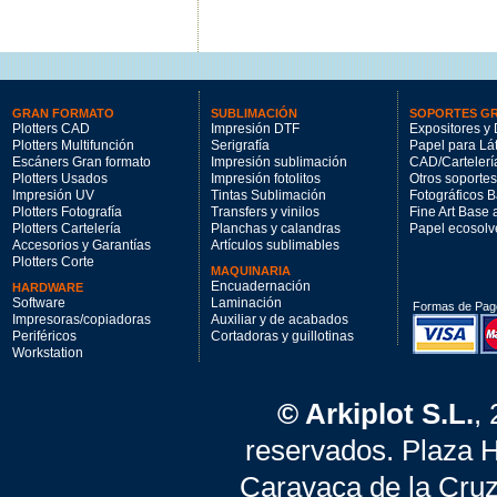
GRAN FORMATO
SUBLIMACIÓN
SOPORTES G
Plotters CAD
Impresión DTF
Expositores y 
Plotters Multifunción
Serigrafía
Papel para Lá
Escáners Gran formato
Impresión sublimación
CAD/Cartelerí
Plotters Usados
Impresión fotolitos
Otros soportes
Impresión UV
Tintas Sublimación
Fotográficos 
Plotters Fotografía
Transfers y vinilos
Fine Art Base
Plotters Cartelería
Planchas y calandras
Papel ecosolv
Accesorios y Garantías
Artículos sublimables
Plotters Corte
MAQUINARIA
Encuadernación
HARDWARE
Software
Laminación
Formas de Pag
Impresoras/copiadoras
Auxiliar y de acabados
Periféricos
Cortadoras y guillotinas
Workstation
© Arkiplot S.L.
,
reservados. Plaza 
Caravaca de la Cruz