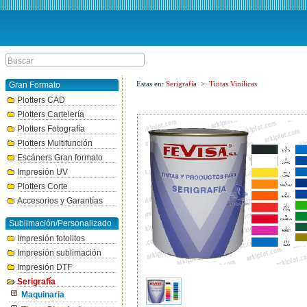
Estas en:
Serigrafía
>
Tintas Vinílicas
Gran Formato
Plotters CAD
Plotters Cartelería
Plotters Fotografía
Plotters Multifunción
Escáners Gran formato
Impresión UV
Plotters Corte
Accesorios y Garantías
Sublimación/Personalizado
Impresión fotolitos
Impresión sublimación
Impresión DTF
Serigrafía
Maquinaria