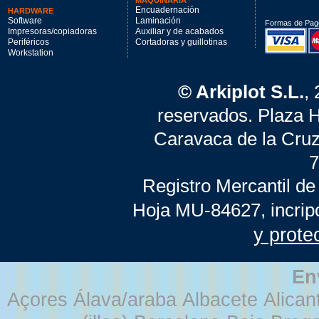
MAQUINARIA
Encuadernación
HARDWARE
Software
Laminación
Formas de Pag
Impresoras/copiadoras
Auxiliar y de acabados
Periféricos
Cortadoras y guillotinas
Workstation
© Arkiplot S.L.
,
reservados. Plaza 
Caravaca de la Cruz
7
Registro Mercantil de
Hoja MU-84627, incrip
y prote
En
Açores Álava/araba Albacete Alicant