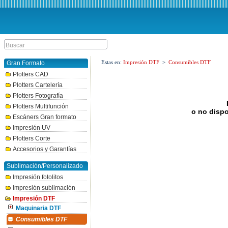
Estas en:
Impresión DTF
>
Consumibles DTF
Gran Formato
Plotters CAD
Plotters Cartelería
Plotters Fotografía
Plotters Multifunción
o no dispo
Escáners Gran formato
Impresión UV
Plotters Corte
Accesorios y Garantías
Sublimación/Personalizado
Impresión fotolitos
Impresión sublimación
Impresión DTF
Maquinaria DTF
Consumibles DTF