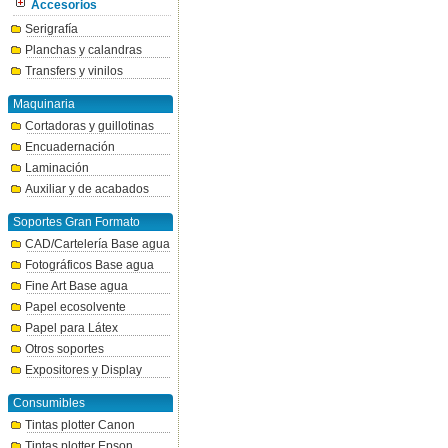
Accesorios
Serigrafía
Planchas y calandras
Transfers y vinilos
Maquinaria
Cortadoras y guillotinas
Encuadernación
Laminación
Auxiliar y de acabados
Soportes Gran Formato
CAD/Cartelería Base agua
Fotográficos Base agua
Fine Art Base agua
Papel ecosolvente
Papel para Látex
Otros soportes
Expositores y Display
Consumibles
Tintas plotter Canon
Tintas plotter Epson