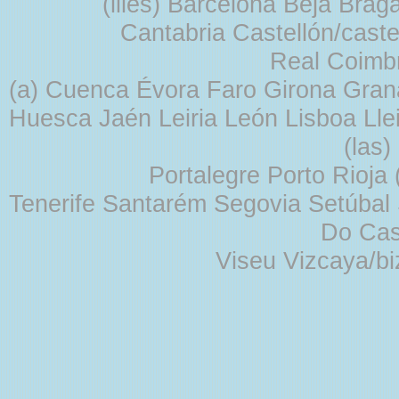
(illes) Barcelona Beja Br
Cantabria Castellón/cast
Real Coimb
(a) Cuenca Évora Faro Girona Gra
Huesca Jaén Leiria León Lisboa Lle
(las
Portalegre Porto Rioja
Tenerife Santarém Segovia Setúbal S
Do Cas
Viseu Vizcaya/b