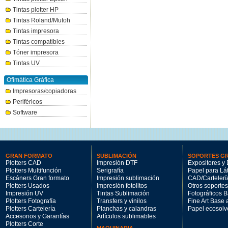
Tintas plotter HP
Tintas Roland/Mutoh
Tintas impresora
Tintas compatibles
Tóner impresora
Tintas UV
Ofimática Gráfica
Impresoras/copiadoras
Periféricos
Software
GRAN FORMATO
SUBLIMACIÓN
SOPORTES G
Plotters CAD
Impresión DTF
Expositores y 
Plotters Multifunción
Serigrafía
Papel para Lá
Escáners Gran formato
Impresión sublimación
CAD/Cartelerí
Plotters Usados
Impresión fotolitos
Otros soportes
Impresión UV
Tintas Sublimación
Fotográficos 
Plotters Fotografía
Transfers y vinilos
Fine Art Base
Plotters Cartelería
Planchas y calandras
Papel ecosolv
Accesorios y Garantías
Artículos sublimables
Plotters Corte