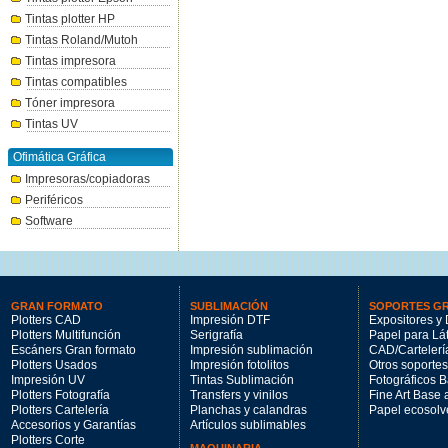
Tintas plotter HP
Tintas Roland/Mutoh
Tintas impresora
Tintas compatibles
Tóner impresora
Tintas UV
Ofimática Gráfica
Impresoras/copiadoras
Periféricos
Software
GRAN FORMATO
SUBLIMACIÓN
SOPORTES G
Plotters CAD
Impresión DTF
Expositores y 
Plotters Multifunción
Serigrafía
Papel para Lá
Escáners Gran formato
Impresión sublimación
CAD/Cartelerí
Plotters Usados
Impresión fotolitos
Otros soportes
Impresión UV
Tintas Sublimación
Fotográficos 
Plotters Fotografía
Transfers y vinilos
Fine Art Base
Plotters Cartelería
Planchas y calandras
Papel ecosolv
Accesorios y Garantías
Artículos sublimables
Plotters Corte