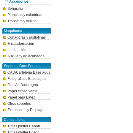
Accesorios
Serigrafía
Planchas y calandras
Transfers y vinilos
Maquinaria
Cortadoras y guillotinas
Encuadernación
Laminación
Auxiliar y de acabados
Soportes Gran Formato
CAD/Cartelería Base agua
Fotográficos Base agua
Fine Art Base agua
Papel ecosolvente
Papel para Látex
Otros soportes
Expositores y Display
Consumibles
Tintas plotter Canon
Tintas plotter Epson