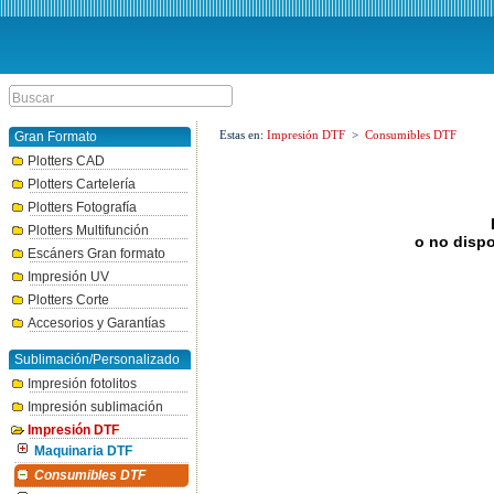
Estas en:
Impresión DTF
>
Consumibles DTF
Gran Formato
Plotters CAD
Plotters Cartelería
Plotters Fotografía
Plotters Multifunción
o no dispo
Escáners Gran formato
Impresión UV
Plotters Corte
Accesorios y Garantías
Sublimación/Personalizado
Impresión fotolitos
Impresión sublimación
Impresión DTF
Maquinaria DTF
Consumibles DTF