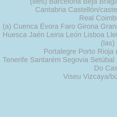
(illes) Barcelona Beja Br
Cantabria Castellón/cast
Real Coimb
(a) Cuenca Évora Faro Girona Gra
Huesca Jaén Leiria León Lisboa Lle
(las
Portalegre Porto Rioja
Tenerife Santarém Segovia Setúbal S
Do Cas
Viseu Vizcaya/b