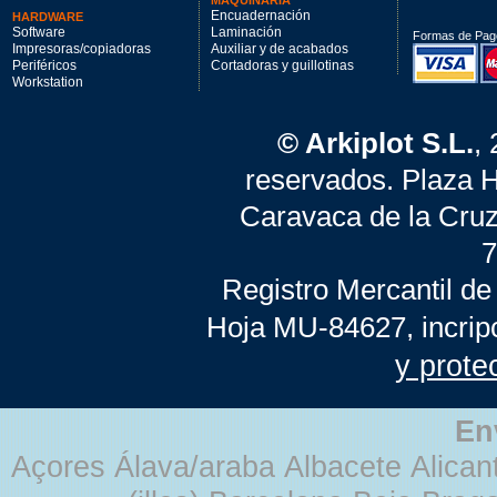
MAQUINARIA
Encuadernación
HARDWARE
Software
Laminación
Formas de Pag
Impresoras/copiadoras
Auxiliar y de acabados
Periféricos
Cortadoras y guillotinas
Workstation
© Arkiplot S.L.
,
reservados. Plaza 
Caravaca de la Cruz
7
Registro Mercantil de
Hoja MU-84627, incrip
y prote
En
Açores Álava/araba Albacete Alicant