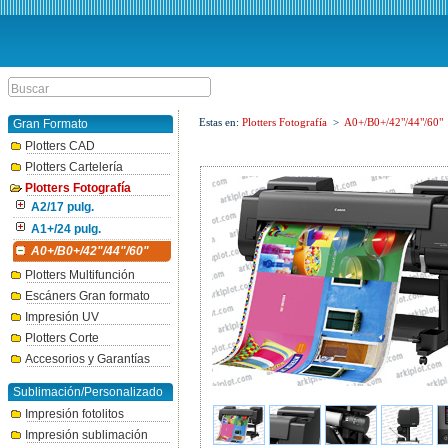
Estas en:
Plotters Fotografía
>
A0+/B0+/42"/44"/60"
Gran Formato
Plotters CAD
Plotters Cartelería
Plotters Fotografía
A2/17 pulg.
A1+/24 pulg.
A0+/B0+/42"/44"/60"
Plotters Multifunción
Escáners Gran formato
Impresión UV
Plotters Corte
Accesorios y Garantías
Sublimación/Personalizado
Impresión fotolitos
Impresión sublimación