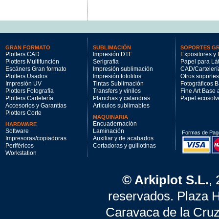
4354€
GRAN FORMATO
SUBLIMACIÓN
SOPORTES G
Plotters CAD
Impresión DTF
Expositores y 
Plotters Multifunción
Serigrafía
Papel para Lá
Escáners Gran formato
Impresión sublimación
CAD/Cartelerí
Plotters Usados
Impresión fotolitos
Otros soportes
Impresión UV
Tintas Sublimación
Fotográficos 
Plotters Fotografía
Transfers y vinilos
Fine Art Base
Plotters Cartelería
Planchas y calandras
Papel ecosolv
Accesorios y Garantías
Artículos sublimables
Plotters Corte
MAQUINARIA
Encuadernación
HARDWARE
Software
Laminación
Formas de Pag
Impresoras/copiadoras
Auxiliar y de acabados
Periféricos
Cortadoras y guillotinas
Workstation
© Arkiplot S.L.
,
reservados. Plaza 
Caravaca de la Cruz