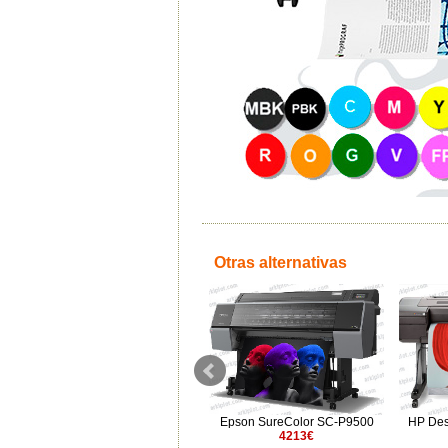
Otras alternativas
Epson SureColor SC-P9300 1Y
Epson SureColor SC-P9500
HP Des
garantía
4213€