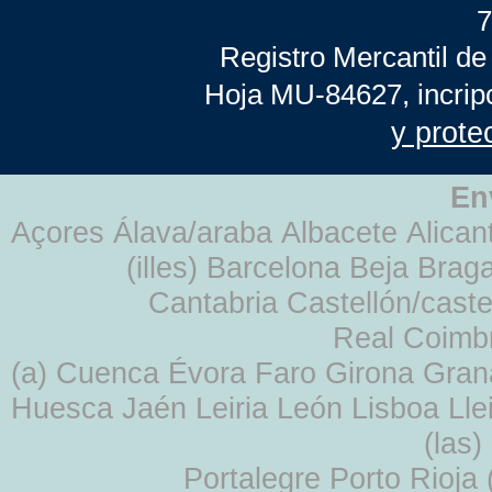
7
Registro Mercantil de
Hoja MU-84627, incrip
y prote
En
Açores Álava/araba Albacete Alicant
(illes) Barcelona Beja Br
Cantabria Castellón/cast
Real Coimb
(a) Cuenca Évora Faro Girona Gra
Huesca Jaén Leiria León Lisboa Lle
(las
Portalegre Porto Rioja