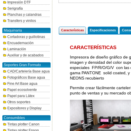
Impresión DTF
Serigrafía
Planchas y calandras
Transfers y vinilos
Maquinaria
Características
Especificaciones
Consu
Cortadoras y guillotinas
Encuadernación
CARACTERÍSTICAS
Laminación
Auxiliar y de acabados
Impresora de diseño gráfico de g
imagen y densidad del color supe
Soportes Gran Formato
especiales FP/R/O/G/V con las qu
CAD/Cartelería Base agua
gama PANTONE solid coated, y 
Fotográficos Base agua
NEONS recubierto
Fine Art Base agua
Permite crear fácilmente carteler
Papel ecosolvente
punto de ventas y su mercado obj
Papel para Látex
Otros soportes
Expositores y Display
Consumibles
Tintas plotter Canon
Tintas plotter Epson