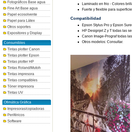
Fotográficos Base agua
Laminado en frio - Colores bril
Fine Art Base agua
Fuerte y flexible para superfici
Papel ecosolvente
Compatibilidad
Papel para Látex
Epson Stylus Pro y Epson Surec
Otros soportes
HP Designjet Z y T todas las se
Expositores y Display
Canon Image-Prograf todas las 
Otros modelos: Consultar.
Consumibles
Tintas plotter Canon
Tintas plotter Epson
Tintas plotter HP
Tintas Roland/Mutoh
Tintas impresora
Tintas compatibles
Tóner impresora
Tintas UV
Ofimática Gráfica
Impresoras/copiadoras
Periféricos
Software