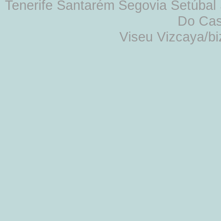
Tenerife Santarém Segovia Setúbal S
Do Cas
Viseu Vizcaya/b