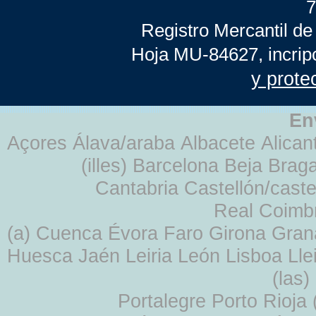
7
Registro Mercantil de
Hoja MU-84627, incrip
y prote
En
Açores Álava/araba Albacete Alicant
(illes) Barcelona Beja Br
Cantabria Castellón/cast
Real Coimb
(a) Cuenca Évora Faro Girona Gra
Huesca Jaén Leiria León Lisboa Lle
(las
Portalegre Porto Rioja