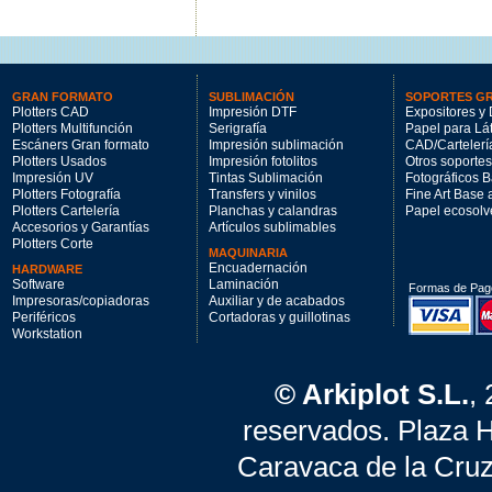
GRAN FORMATO
SUBLIMACIÓN
SOPORTES G
Plotters CAD
Impresión DTF
Expositores y 
Plotters Multifunción
Serigrafía
Papel para Lá
Escáners Gran formato
Impresión sublimación
CAD/Cartelerí
Plotters Usados
Impresión fotolitos
Otros soportes
Impresión UV
Tintas Sublimación
Fotográficos 
Plotters Fotografía
Transfers y vinilos
Fine Art Base
Plotters Cartelería
Planchas y calandras
Papel ecosolv
Accesorios y Garantías
Artículos sublimables
Plotters Corte
MAQUINARIA
Encuadernación
HARDWARE
Software
Laminación
Formas de Pag
Impresoras/copiadoras
Auxiliar y de acabados
Periféricos
Cortadoras y guillotinas
Workstation
© Arkiplot S.L.
,
reservados. Plaza 
Caravaca de la Cruz