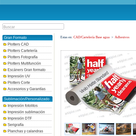
Estas en:
CAD/Cartelería Base agua
>
Adhesivos
Gran Formato
Plotters CAD
Plotters Cartelería
Plotters Fotografía
Plotters Multifunción
Escáners Gran formato
Impresión UV
Plotters Corte
Accesorios y Garantías
Sublimación/Personalizado
Impresión fotolitos
Impresión sublimación
Impresión DTF
Serigrafía
Planchas y calandras