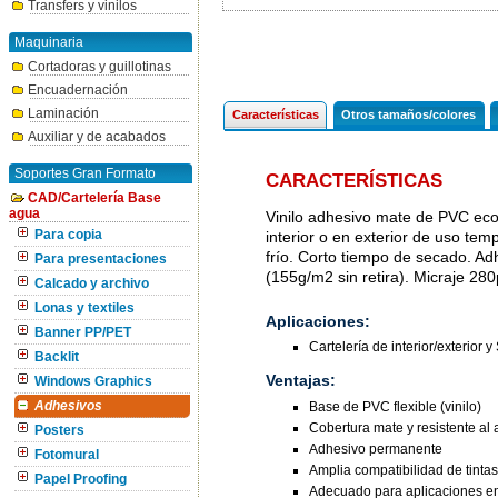
Transfers y vinilos
Maquinaria
Cortadoras y guillotinas
Encuadernación
Laminación
Características
Otros tamaños/colores
Auxiliar y de acabados
Soportes Gran Formato
CARACTERÍSTICAS
CAD/Cartelería Base
agua
Vinilo adhesivo mate de PVC eco
Para copia
interior o en exterior de uso te
frío. Corto tiempo de secado. A
Para presentaciones
(155g/m2 sin retira). Micraje 28
Calcado y archivo
Lonas y textiles
Aplicaciones:
Banner PP/PET
Cartelería de interior/exterior y
Backlit
Ventajas:
Windows Graphics
Base de PVC flexible (vinilo)
Adhesivos
Cobertura mate y resistente al
Posters
Adhesivo permanente
Fotomural
Amplia compatibilidad de tintas
Papel Proofing
Adecuado para aplicaciones en