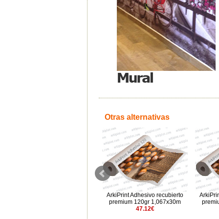
Otras alternativas
Arkiprint PP Adhesivo Matte
ArkiPrint Adhesivo recubierto
ArkiPri
190µ 1,067x30m
premium 120gr 1,067x30m
premi
80.84€
47.12€