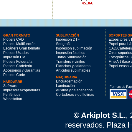
193.62€
45.36€
GRAN FORMATO
SUBLIMACIÓN
SOPORTES G
Plotters CAD
Impresión DTF
Expositores y 
Plotters Multifunción
Serigrafía
Papel para Lá
Escáners Gran formato
Impresión sublimación
CAD/Cartelerí
Plotters Usados
Impresión fotolitos
Otros soportes
Impresión UV
Tintas Sublimación
Fotográficos 
Plotters Fotografía
Transfers y vinilos
Fine Art Base
Plotters Cartelería
Planchas y calandras
Papel ecosolv
Accesorios y Garantías
Artículos sublimables
Plotters Corte
MAQUINARIA
Encuadernación
HARDWARE
Software
Laminación
Formas de Pag
Impresoras/copiadoras
Auxiliar y de acabados
Periféricos
Cortadoras y guillotinas
Workstation
© Arkiplot S.L.
,
reservados. Plaza 