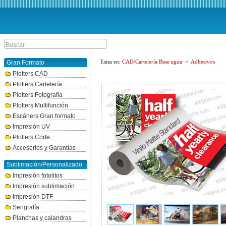
Estas en:
CAD/Cartelería Base agua
>
Adhesivos
Gran Formato
Plotters CAD
Plotters Cartelería
Plotters Fotografía
Plotters Multifunción
Escáners Gran formato
Impresión UV
Plotters Corte
Accesorios y Garantías
Sublimación/Personalizado
Impresión fotolitos
Impresión sublimación
Impresión DTF
Serigrafía
Planchas y calandras