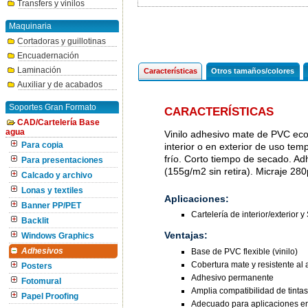
Transfers y vinilos
Maquinaria
Cortadoras y guillotinas
Encuadernación
Laminación
Características
Otros tamaños/colores
Auxiliar y de acabados
Soportes Gran Formato
CARACTERÍSTICAS
CAD/Cartelería Base
agua
Vinilo adhesivo mate de PVC eco
Para copia
interior o en exterior de uso te
frío. Corto tiempo de secado. A
Para presentaciones
(155g/m2 sin retira). Micraje 28
Calcado y archivo
Lonas y textiles
Aplicaciones:
Banner PP/PET
Cartelería de interior/exterior y
Backlit
Ventajas:
Windows Graphics
Base de PVC flexible (vinilo)
Adhesivos
Cobertura mate y resistente al
Posters
Adhesivo permanente
Fotomural
Amplia compatibilidad de tintas
Papel Proofing
Adecuado para aplicaciones en