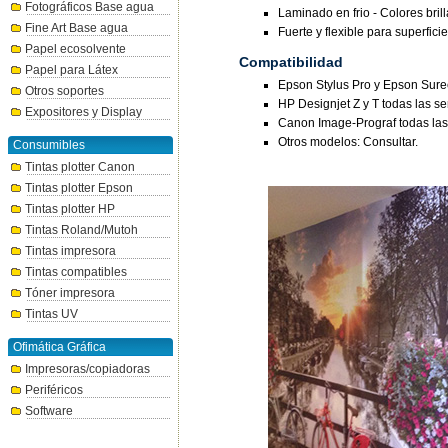
Fotográficos Base agua
Laminado en frio - Colores bril
Fine Art Base agua
Fuerte y flexible para superfici
Papel ecosolvente
Compatibilidad
Papel para Látex
Epson Stylus Pro y Epson Surec
Otros soportes
HP Designjet Z y T todas las se
Expositores y Display
Canon Image-Prograf todas las 
Otros modelos: Consultar.
Consumibles
Tintas plotter Canon
Tintas plotter Epson
Tintas plotter HP
Tintas Roland/Mutoh
Tintas impresora
Tintas compatibles
Tóner impresora
Tintas UV
Ofimática Gráfica
Impresoras/copiadoras
Periféricos
Software