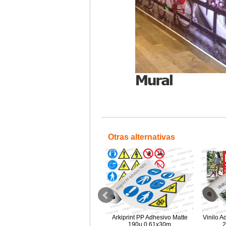
Otras alternativas
Vinilo Adhesivo Matte Estándar
Arkiprint PP Adhesivo Matte
Vinilo A
280µ 1,524x30m
190µ 0,61x30m
2