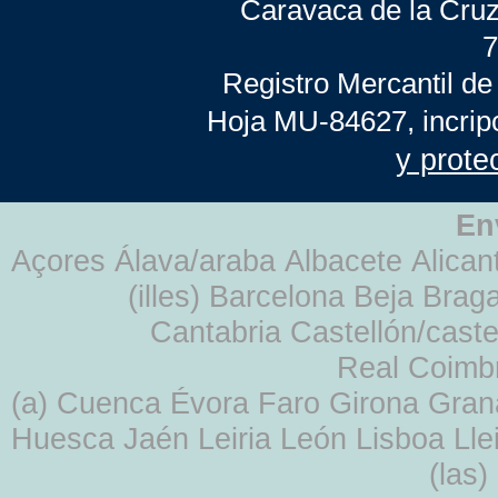
Caravaca de la Cruz
7
Registro Mercantil de
Hoja MU-84627, incrip
y prote
En
Açores Álava/araba Albacete Alicant
(illes) Barcelona Beja Br
Cantabria Castellón/cast
Real Coimb
(a) Cuenca Évora Faro Girona Gra
Huesca Jaén Leiria León Lisboa Lle
(las