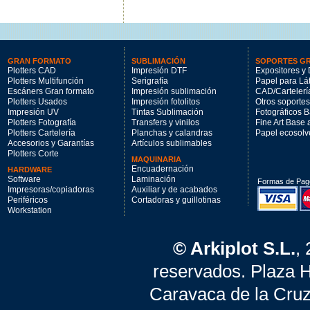
GRAN FORMATO
SUBLIMACIÓN
SOPORTES G
Plotters CAD
Impresión DTF
Expositores y 
Plotters Multifunción
Serigrafía
Papel para Lá
Escáners Gran formato
Impresión sublimación
CAD/Cartelerí
Plotters Usados
Impresión fotolitos
Otros soportes
Impresión UV
Tintas Sublimación
Fotográficos 
Plotters Fotografía
Transfers y vinilos
Fine Art Base
Plotters Cartelería
Planchas y calandras
Papel ecosolv
Accesorios y Garantías
Artículos sublimables
Plotters Corte
MAQUINARIA
Encuadernación
HARDWARE
Software
Laminación
Formas de Pag
Impresoras/copiadoras
Auxiliar y de acabados
Periféricos
Cortadoras y guillotinas
Workstation
© Arkiplot S.L.
,
reservados. Plaza 
Caravaca de la Cruz