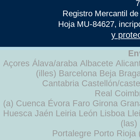
7
Registro Mercantil de
Hoja MU-84627, incrip
y prote
En
Açores Álava/araba Albacete Alicant
(illes) Barcelona Beja Br
Cantabria Castellón/cast
Real Coimb
(a) Cuenca Évora Faro Girona Gra
Huesca Jaén Leiria León Lisboa Lle
(las
Portalegre Porto Rioja