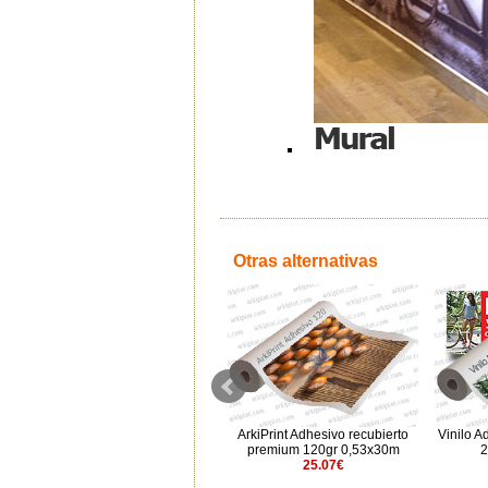
Otras alternativas
r
Vinilo Adhesivo Matte Estándar
ArkiPrint Adhesivo recubierto
Vinilo A
280µ 1,524x30m
premium 120gr 0,53x30m
2
193.62€
25.07€