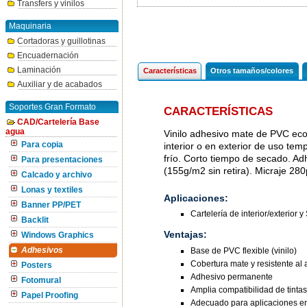
Transfers y vinilos
Maquinaria
Cortadoras y guillotinas
Encuadernación
Laminación
Características
Otros tamaños/colores
Auxiliar y de acabados
Soportes Gran Formato
CARACTERÍSTICAS
CAD/Cartelería Base
agua
Vinilo adhesivo mate de PVC eco
Para copia
interior o en exterior de uso te
frío. Corto tiempo de secado. A
Para presentaciones
(155g/m2 sin retira). Micraje 28
Calcado y archivo
Lonas y textiles
Aplicaciones:
Banner PP/PET
Cartelería de interior/exterior y
Backlit
Ventajas:
Windows Graphics
Base de PVC flexible (vinilo)
Adhesivos
Cobertura mate y resistente al
Posters
Adhesivo permanente
Fotomural
Amplia compatibilidad de tintas
Papel Proofing
Adecuado para aplicaciones en