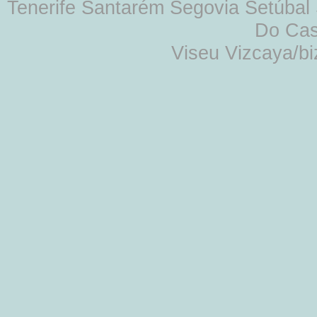
Tenerife Santarém Segovia Setúbal S
Do Cas
Viseu Vizcaya/b