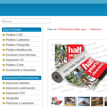
Estas en:
CAD/Cartelería Base agua
>
Adhesivos
Gran Formato
Plotters CAD
Plotters Cartelería
Plotters Fotografía
Plotters Multifunción
Escáners Gran formato
Impresión UV
Plotters Corte
Accesorios y Garantías
Sublimación/Personalizado
Impresión fotolitos
Impresión sublimación
Impresión DTF
Serigrafía
Planchas y calandras