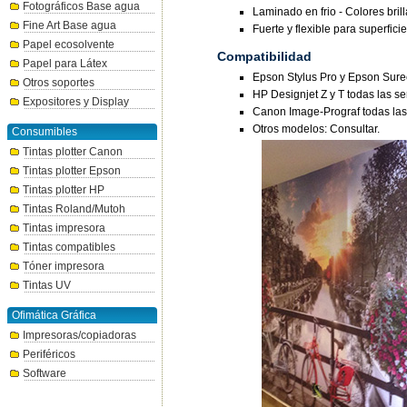
Fotográficos Base agua
Laminado en frio - Colores bril
Fine Art Base agua
Fuerte y flexible para superfici
Papel ecosolvente
Compatibilidad
Papel para Látex
Epson Stylus Pro y Epson Surec
Otros soportes
HP Designjet Z y T todas las se
Expositores y Display
Canon Image-Prograf todas las 
Otros modelos: Consultar.
Consumibles
Tintas plotter Canon
Tintas plotter Epson
Tintas plotter HP
Tintas Roland/Mutoh
Tintas impresora
Tintas compatibles
Tóner impresora
Tintas UV
Ofimática Gráfica
Impresoras/copiadoras
Periféricos
Software