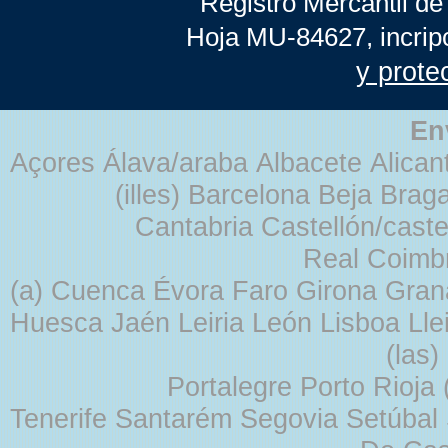
Registro Mercantil de
Hoja MU-84627, incrip
y prote
En
Açores Álava/araba Albacete Alicant
(illes) Barcelona Beja Br
Cantabria Castellón/cast
Real Coimb
(a) Cuenca Évora Faro Girona Gra
Huesca Jaén Leiria León Lisboa Lle
(las
Portalegre Porto Rioja
Tenerife Santarém Segovia Setúbal S