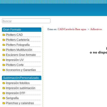
Estas en:
CAD/Cartelería Base agua
>
Adhesivos
Gran Formato
Plotters CAD
Plotters Cartelería
Plotters Fotografía
Plotters Multifunción
o no dispo
Escáners Gran formato
Impresión UV
Plotters Corte
Accesorios y Garantías
Sublimación/Personalizado
Impresión fotolitos
Impresión sublimación
Impresión DTF
Serigrafía
Planchas y calandras