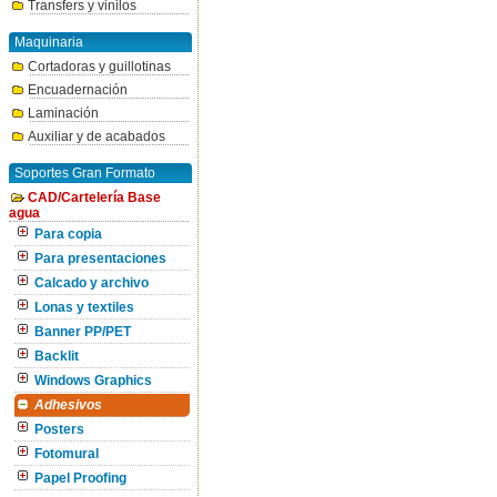
Transfers y vinilos
Maquinaria
Cortadoras y guillotinas
Encuadernación
Laminación
Auxiliar y de acabados
Soportes Gran Formato
CAD/Cartelería Base
agua
Para copia
Para presentaciones
Calcado y archivo
Lonas y textiles
Banner PP/PET
Backlit
Windows Graphics
Adhesivos
Posters
Fotomural
Papel Proofing