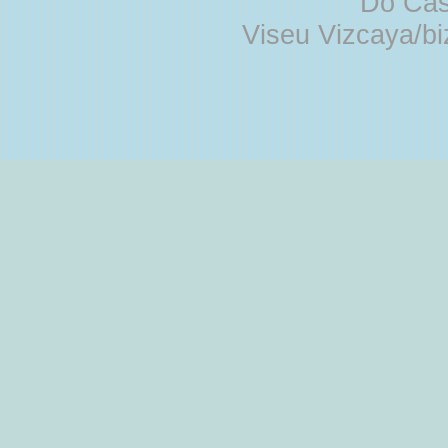
Do Cas
Viseu Vizcaya/b