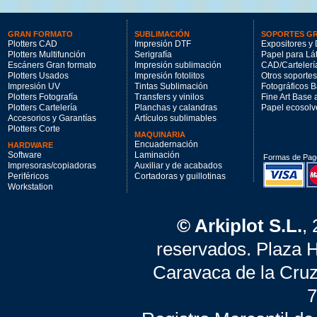
GRAN FORMATO
SUBLIMACIÓN
SOPORTES G
Plotters CAD
Impresión DTF
Expositores y 
Plotters Multifunción
Serigrafía
Papel para Lá
Escáners Gran formato
Impresión sublimación
CAD/Cartelerí
Plotters Usados
Impresión fotolitos
Otros soportes
Impresión UV
Tintas Sublimación
Fotográficos 
Plotters Fotografía
Transfers y vinilos
Fine Art Base
Plotters Cartelería
Planchas y calandras
Papel ecosolv
Accesorios y Garantías
Artículos sublimables
Plotters Corte
MAQUINARIA
Encuadernación
HARDWARE
Software
Laminación
Formas de Pag
Impresoras/copiadoras
Auxiliar y de acabados
Periféricos
Cortadoras y guillotinas
Workstation
© Arkiplot S.L.
,
reservados. Plaza 
Caravaca de la Cruz
7