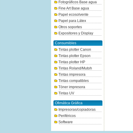
Fotográficos Base agua
Fine Art Base agua
Papel ecosolvente
Papel para Látex
Otros soportes
Expositores y Display
Consumibles
Tintas plotter Canon
Tintas plotter Epson
Tintas plotter HP
Tintas Roland/Mutoh
Tintas impresora
Tintas compatibles
Tóner impresora
Tintas UV
Ofimática Gráfica
Impresoras/copiadoras
Periféricos
Software