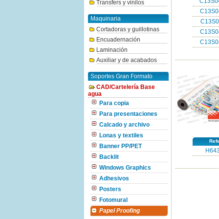
C13S0
Transfers y vinilos
C13S0
Maquinaria
C13S0
Cortadoras y guillotinas
C13S0
Encuadernación
C13S0
Laminación
Auxiliar y de acabados
Soportes Gran Formato
CAD/Cartelería Base
agua
Para copia
Para presentaciones
Calcado y archivo
Lonas y textiles
Ref
Banner PP/PET
H643
Backlit
Windows Graphics
Adhesivos
Posters
Fotomural
Papel Proofing