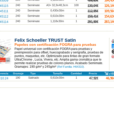
406,65€
394,45
45009
240
Semimate
A3+ 32,9x48,3cm
100
130,04€
126,14
45115
240
Semimate
0,430x30m
1
112,95€
109,56
45111
240
Semimate
0,610x30m
1
159,41€
154,63
45112
240
Semimate
1,118x30m
1
291,90€
283,14
45114
Felix Schoeller TRUST Satin
A
Papeles con certificación FOGRA para pruebas
A
Papel universal con certificación FOGRA para pruebas y
A
preimpresión para offset, huecograbado y serigrafía, pruebas de
F
puntos, maquetas, etc. Optimizado para tintas de gran formato
p
UltraChrome , Lucia, Vivera, etc. Amplia gama cromática que le
permite realizar pruebas de colores planos. Acabado Semimate.
Gramajes: 190 g/m² y 245g/m²
(Ref Familia: H64310).
erencia
Gramaje
Tipo
Tamaño
Cantidad
Precio
190
Satinado
0,610x30m
1
47,92€
46,96
10.24