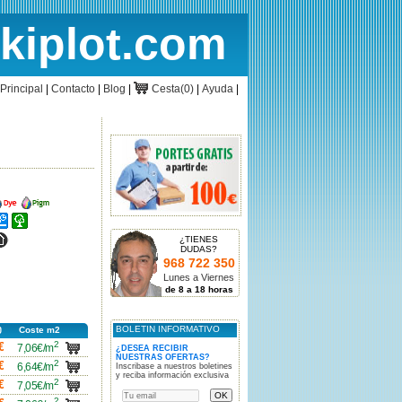
rkiplot.com
cio
Cesta
Principal
|
Contacto
|
Blog
|
Cesta(0)
|
Ayuda
|
ncho
Ancho
ncho
Ancho
ncho
¿TIENES
DUDAS?
968 722 350
Lunes a Viernes
de 8 a 18 horas
BOLETIN INFORMATIVO
Coste m2
2
carro
€
7,06€/m
¿DESEA RECIBIR
NUESTRAS OFERTAS?
2
carro
€
6,64€/m
Inscribase a nuestros boletines
y reciba información exclusiva
2
carro
€
7,05€/m
2
carro