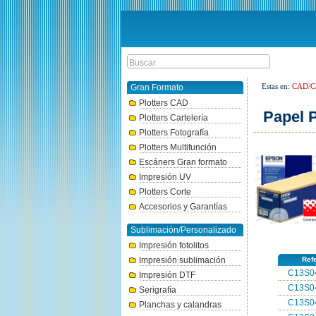
Estas en:
CAD/Ca
Gran Formato
Plotters CAD
Papel 
Plotters Cartelería
Plotters Fotografía
Plotters Multifunción
Escáners Gran formato
Impresión UV
Plotters Corte
Accesorios y Garantías
Sublimación/Personalizado
Impresión fotolitos
Impresión sublimación
Ref
C13S0
Impresión DTF
C13S0
Serigrafía
C13S0
Planchas y calandras