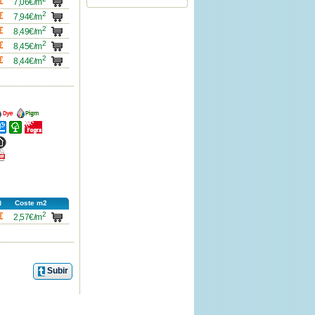
€
7,06€/m
2
carro
€
7,94€/m
2
carro
€
8,49€/m
2
carro
€
8,45€/m
2
carro
€
8,44€/m
ncho
Ancho
ncho
Ancho
Ancho
ncho
icha
df
Coste m2
2
carro
€
2,57€/m
Subir