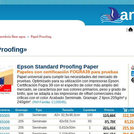
a
ini
|
rtelería Base agua
>
Papel Proofing
Proofing»
Epson Standard Proofing Paper
A
Papeles con certificación FOGRA39 para pruebas
A
Papel universal para cumplir las necesidades del mercado de
A
pruebas. Optimizado para su utilización con impresoras Epson.
Certificación Fogra 39 con el espectro de color más amplio del
mercado, se caracteriza por sus colores primarios, peso y grado de
brillo, que se adapta a las impresoras de offset comerciales más
críticas con el color. Acabado Semimate. Gramaje: 2 tipos 205g/m² y
240g/m².
(Ref Familia: C13S045).
erencia
Gramaje
Tipo
Tamaño
Cantidad
Precio
205
Semimate
A3+ 32,9x48,3cm
100
115,66€
112,19
45005
205
Semimate
42x59,7cm
50
85,78€
83,21
45006
205
Semimate
0,610x50m
1
221,81€
215,16
45008
205
Semimate
1,118x50m
1