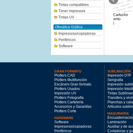
Tintas compatibles
Tóner impresora
Canon PFI-102Y amarillo
Canon MC-32 Cartucho
Canon PFI-
Tintas UV
130ml.
Mantenimiento
74.21€
29.74€
Ofimática Gráfica
Impresoras/copiadoras
Periféricos
Software
GRAN FORMATO
SUBLIMACIÓN
Plotters CAD
Impresión DTF
Plotters Multifunción
Serigrafía
Escáners Gran formato
Impresión subl
Plotters Usados
Impresión fotoli
Impresión UV
Tintas Sublima
Plotters Fotografía
Transfers y vini
Plotters Cartelería
Planchas y cal
Accesorios y Garantías
Artículos subli
Plotters Corte
MAQUINARIA
Encuadernació
HARDWARE
Software
Laminación
Impresoras/copiadoras
Auxiliar y de a
Periféricos
Cortadoras y gui