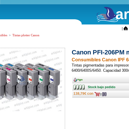
a
ini
|
ibles
>
Tintas plotter Canon
Canon PFI-206PM m
Consumibles Canon IPF 6
Tintas pigmentadas para impreso
6400/6400S/6450. Capacidad 300
Ancho
Stock
Stock bajo pedido
bajo
pedido
138,79€ con