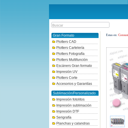
Estas en:
Consum
Gran Formato
Plotters CAD
Plotters Cartelería
Plotters Fotografía
Plotters Multifunción
Escáners Gran formato
Impresión UV
Plotters Corte
Accesorios y Garantías
Sublimación/Personalizado
Impresión fotolitos
Impresión sublimación
Impresión DTF
Serigrafía
Planchas y calandras