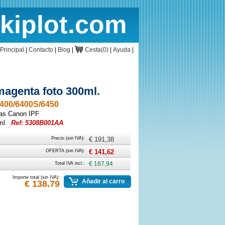
rkiplot.com
cio
Cesta
Principal
|
Contacto
|
Blog
|
Cesta(0)
|
Ayuda
|
agenta foto 300ml.
400/6400S/6450
ras Canon IPF
ml.
Ref: 5308B001AA
Precio (sin IVA):
€ 191,38
OFERTA (sin IVA):
€ 141,62
Total IVA incl.:
€ 167,94
Importe total (sin IVA):
Añadir al carro
€ 138,79