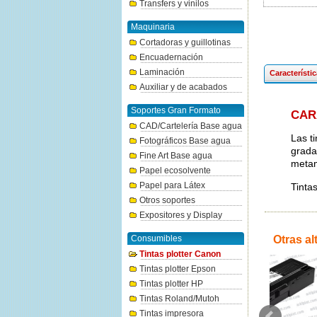
Transfers y vinilos
Maquinaria
Cortadoras y guillotinas
Encuadernación
Laminación
Característi
Auxiliar y de acabados
Soportes Gran Formato
CAR
CAD/Cartelería Base agua
Las t
Fotográficos Base agua
grada
Fine Art Base agua
metam
Papel ecosolvente
Papel para Látex
Tinta
Otros soportes
Expositores y Display
Consumibles
Otras al
Tintas plotter Canon
Tintas plotter Epson
Tintas plotter HP
Tintas Roland/Mutoh
Tintas impresora