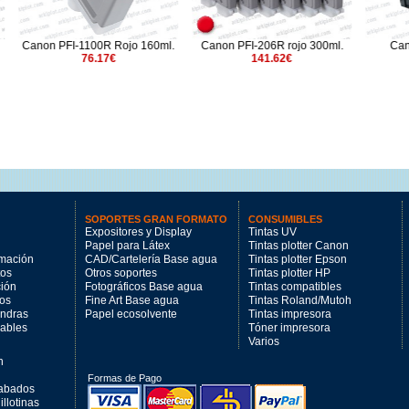
1100R Rojo 160ml.
Canon PFI-206R rojo 300ml.
Canon PF-06 Cabe
76.17€
141.62€
351.54€
SOPORTES GRAN FORMATO
CONSUMIBLES
Expositores y Display
Tintas UV
Papel para Látex
Tintas plotter Canon
imación
CAD/Cartelería Base agua
Tintas plotter Epson
tos
Otros soportes
Tintas plotter HP
ción
Fotográficos Base agua
Tintas compatibles
los
Fine Art Base agua
Tintas Roland/Mutoh
andras
Papel ecosolvente
Tintas impresora
mables
Tóner impresora
Varios
n
Formas de Pago
cabados
llotinas