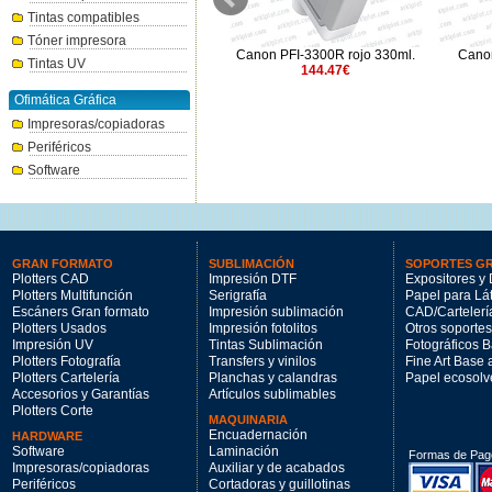
Tintas compatibles
Tóner impresora
Canon PFI-2300Y Amarillo
Canon PFI-3300R rojo 330ml.
Canon
Tintas UV
330ml.
144.47€
144.47€
Ofimática Gráfica
Impresoras/copiadoras
Periféricos
Software
GRAN FORMATO
SUBLIMACIÓN
SOPORTES G
Plotters CAD
Impresión DTF
Expositores y 
Plotters Multifunción
Serigrafía
Papel para Lá
Escáners Gran formato
Impresión sublimación
CAD/Cartelerí
Plotters Usados
Impresión fotolitos
Otros soportes
Impresión UV
Tintas Sublimación
Fotográficos 
Plotters Fotografía
Transfers y vinilos
Fine Art Base
Plotters Cartelería
Planchas y calandras
Papel ecosolv
Accesorios y Garantías
Artículos sublimables
Plotters Corte
MAQUINARIA
Encuadernación
HARDWARE
Software
Laminación
Formas de Pag
Impresoras/copiadoras
Auxiliar y de acabados
Periféricos
Cortadoras y guillotinas