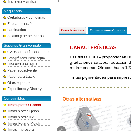
Transfers y vinilos
Maquinaria
Cortadoras y guillotinas
Encuadernación
Laminación
Características
Otros tamaños/colores
Auxiliar y de acabados
Soportes Gran Formato
CARACTERÍSTICAS
CAD/Cartelería Base agua
Las tintas LUCIA proporcionan u
Fotográficos Base agua
gradaciones suaves, reducción d
Fine Art Base agua
metamerismo. Ofrecen hasta 120 a
Papel ecosolvente
Papel para Látex
Tintas pigmentadas para impre
Otros soportes
Expositores y Display
Consumibles
Otras alternativas
Tintas plotter Canon
Tintas plotter Epson
Tintas plotter HP
Tintas Roland/Mutoh
Tintas impresora