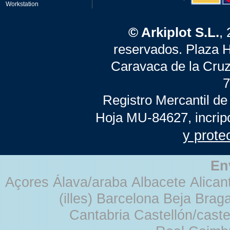
Workstation
© Arkiplot S.L.
,
reservados. Plaza 
Caravaca de la Cruz
7
Registro Mercantil de
Hoja MU-84627, incrip
y prote
En
Açores Álava/araba Albacete Alicant
(illes) Barcelona Beja Br
Cantabria Castellón/cast