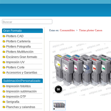
Estas en:
Consumibles
>
Tintas plotter Canon
Gran Formato
Plotters CAD
Plotters Cartelería
Plotters Fotografía
Plotters Multifunción
Escáners Gran formato
Impresión UV
Plotters Corte
Accesorios y Garantías
Sublimación/Personalizado
Impresión fotolitos
Impresión sublimación
Impresión DTF
Serigrafía
Planchas y calandras