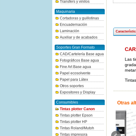
Transfers y vinilos
Maquinaria
Cortadoras y guillotinas
Encuadernación
Laminación
Característi
Auxiliar y de acabados
Soportes Gran Formato
CAR
CAD/Cartelería Base agua
Las t
Fotográficos Base agua
grada
Fine Art Base agua
metam
Papel ecosolvente
Papel para Látex
Tinta
Otros soportes
Expositores y Display
Consumibles
Otras al
Tintas plotter Canon
Tintas plotter Epson
Tintas plotter HP
Tintas Roland/Mutoh
Tintas impresora