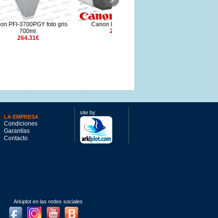
o gris
Canon PF-08 Cabezal
Canon PFI-1100PC Foto cian
219.71€
160ml.
76.17€
site by
LA EMPRESA
Condiciones
Garantías
Contacto
Arkiplot en las redes sociales
Facebook
Instagram
Youtube
Blog