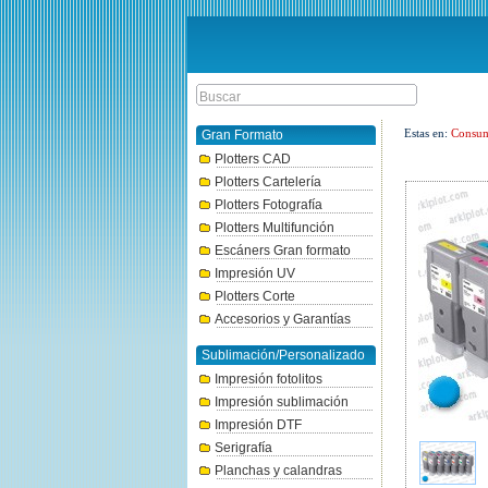
Estas en:
Consum
Gran Formato
Plotters CAD
Plotters Cartelería
Plotters Fotografía
Plotters Multifunción
Escáners Gran formato
Impresión UV
Plotters Corte
Accesorios y Garantías
Sublimación/Personalizado
Impresión fotolitos
Impresión sublimación
Impresión DTF
Serigrafía
Planchas y calandras