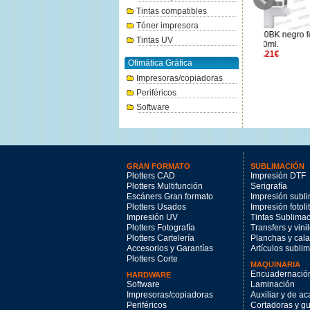
Tintas compatibles
Tóner impresora
Canon PFI-3700C cian 700ml.
Canon PFI-120BK negro foto
Canon P
Tintas UV
264.31€
130ml.
mag
74.21€
Ofimática Gráfica
Impresoras/copiadoras
Periféricos
Software
GRAN FORMATO
SUBLIMACIÓN
Plotters CAD
Impresión DTF
Plotters Multifunción
Serigrafía
Escáners Gran formato
Impresión subl
Plotters Usados
Impresión fotoli
Impresión UV
Tintas Sublima
Plotters Fotografía
Transfers y vini
Plotters Cartelería
Planchas y cal
Accesorios y Garantías
Artículos subli
Plotters Corte
MAQUINARIA
Encuadernació
HARDWARE
Software
Laminación
Impresoras/copiadoras
Auxiliar y de a
Periféricos
Cortadoras y gui