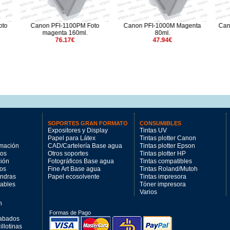
FI-1100PM Foto
Canon PFI-1000M Magenta
Canon PFI-3700PGY fot
enta 160ml.
80ml.
700ml.
76.17€
47.94€
264.31€
SOPORTES GRAN FORMATO
CONSUMIBLES
Expositores y Display
Tintas UV
Papel para Látex
Tintas plotter Canon
imación
CAD/Cartelería Base agua
Tintas plotter Epson
tos
Otros soportes
Tintas plotter HP
ción
Fotográficos Base agua
Tintas compatibles
los
Fine Art Base agua
Tintas Roland/Mutoh
andras
Papel ecosolvente
Tintas impresora
mables
Tóner impresora
Varios
n
Formas de Pago
cabados
llotinas