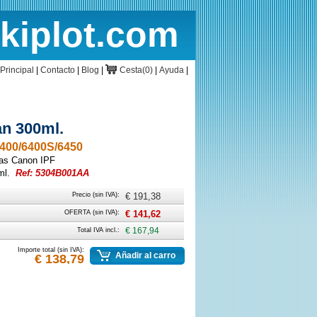
rkiplot.com
cio
Cesta
Principal
|
Contacto
|
Blog
|
Cesta(0)
|
Ayuda
|
an 300ml.
400/6400S/6450
ras Canon IPF
ml.
Ref: 5304B001AA
Precio (sin IVA):
€ 191,38
OFERTA (sin IVA):
€ 141,62
Total IVA incl.:
€ 167,94
Importe total (sin IVA):
Añadir al carro
€ 138,79