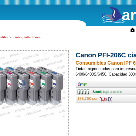
a
ini
|
ibles
>
Tintas plotter Canon
Canon PFI-206C ci
Consumibles Canon IPF 6
Tintas pigmentadas para impreso
6400/6400S/6450. Capacidad 300
Ancho
Stock
Stock bajo pedido
bajo
pedido
138,79€ con