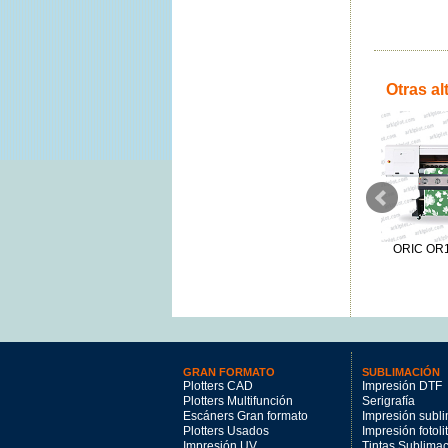
Otras al
Epson Surecolor SC-F9500
Epson Surecolor SC-F9500H
ORIC OR18
19995€
22995€
GRAN FORMATO
SUBLIMACIÓN
Plotters CAD
Impresión DTF
Plotters Multifunción
Serigrafía
Escáners Gran formato
Impresión subl
Plotters Usados
Impresión fotoli
Impresión UV
Tintas Sublima