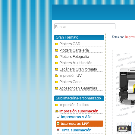
Estas en:
Impres
Gran Formato
Plotters CAD
Plotters Cartelería
Plotters Fotografía
Plotters Multifunción
Escáners Gran formato
Impresión UV
Plotters Corte
Accesorios y Garantías
Sublimación/Personalizado
Impresión fotolitos
Impresión sublimación
Impresoras ≤ A3+
Impresoras LFP
Tinta sublimación