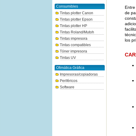
Consumibles
Entre
de pa
Tintas plotter Canon
const
Tintas plotter Epson
adici
Tintas plotter HP
facili
Tintas Roland/Mutoh
técni
Tintas impresora
los p
Tintas compatibles
Tóner impresora
CAR
Tintas UV
Ofimática Gráfica
Impresoras/copiadoras
Periféricos
Software