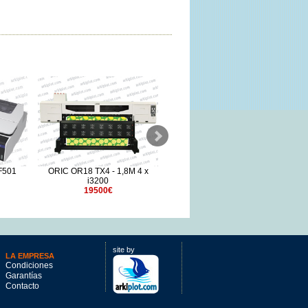
F501
ORIC OR18 TX4 - 1,8M 4 x
ORIC OR18 TX3 - 1,8M 3 x
i3200
i3200
19500€
12700€
site by
LA EMPRESA
Condiciones
Garantías
Contacto