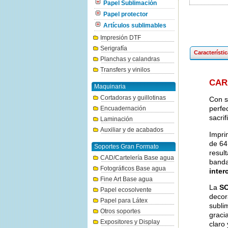
Papel Sublimación
Papel protector
Artículos sublimables
Impresión DTF
Serigrafía
Característi
Planchas y calandras
Transfers y vinilos
CAR
Maquinaria
Cortadoras y guillotinas
Con s
perfe
Encuadernación
sacrif
Laminación
Auxiliar y de acabados
Impri
de 64
Soportes Gran Formato
resul
CAD/Cartelería Base agua
banda
Fotográficos Base agua
inter
Fine Art Base agua
La
SC
Papel ecosolvente
decor
Papel para Látex
subli
Otros soportes
graci
Expositores y Display
claro