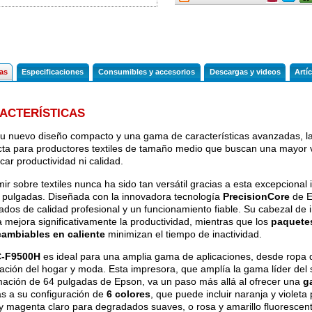
ofertas
ofertas
Ren
última
última
hora
hora
cas
Especificaciones
Consumibles y accesorios
Descargas y videos
Artí
ACTERÍSTICAS
u nuevo diseño compacto y una gama de características avanzadas, l
cta para productores textiles de tamaño medio que buscan una mayor ve
icar productividad ni calidad.
mir sobre textiles nunca ha sido tan versátil gracias a esta excepcional
 pulgadas. Diseñada con la innovadora tecnología
PrecisionCore
de E
tados de calidad profesional y un funcionamiento fiable. Su cabezal d
 mejora significativamente la productividad, mientras que los
paquetes
cambiables en caliente
minimizan el tiempo de inactividad.
-F9500H
es ideal para una amplia gama de aplicaciones, desde ropa de
ación del hogar y moda. Esta impresora, que amplía la gama líder del
mación de 64 pulgadas de Epson, va un paso más allá al ofrecer una
g
as a su configuración de
6 colores
, que puede incluir naranja y violeta
 y magenta claro para degradados suaves, o rosa y amarillo fluoresce