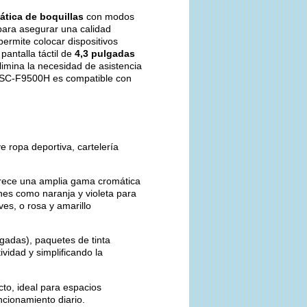
tica de boquillas
con modos
 para asegurar una calidad
permite colocar dispositivos
pantalla táctil de
4,3 pulgadas
elimina la necesidad de asistencia
 SC-F9500H es compatible con
ye ropa deportiva, cartelería
ece una amplia gama cromática
nes como naranja y violeta para
es, o rosa y amarillo
adas), paquetes de tinta
ividad y simplificando la
to, ideal para espacios
ncionamiento diario. ​