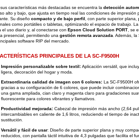
 sus características más destacadas se encuentra la
detección automá
so alto y bajo, que ajusta en tiempo real las condiciones de impresión
ante. Su diseño
compacto y de bajo perfil
, con parte superior plana, 
onales como portátiles o tabletas, optimizando el espacio de trabajo. La 
ta el uso diario y, al conectarse con
Epson Cloud Solution PORT
, se 
ca presencial, permitiendo una
gestión remota avanzada
. Además, la
rincipales software RIP del mercado.
ACTERÍSTICAS PRINCIPALES DE LA SC-F9500H
Impresión personalizable sobre textil:
Aplicación versátil, que inclu
ligera, decoración del hogar y moda.​
Extraordinaria calidad de imagen con 6 colores:
La SC-F9500H ofr
gracias a su configuración de 6 colores, que puede incluir combinacio
una gama ampliada, cian claro y magenta claro para gradaciones suav
fluorescente para colores vibrantes y llamativos.
Productividad mejorada:
Cabezal de impresión más ancho (2,64 pulg
intercambiables en caliente de 1,6 litros, reduciendo el tiempo de inact
sustitución. ​
Versátil y fácil de usar
: Diseño de parte superior plana y muy compac
reducidos, con pantalla táctil intuitiva de 4,3 pulgadas que facilita el fu