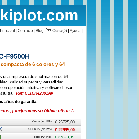
rkiplot.com
cio
Cesta
Principal
|
Contacto
|
Blog
|
Cesta(0)
|
Ayuda
|
SC-F9500H
 compacta de 6 colores y 64
 una impresora de sublimación de 64
dad, calidad superior y versatilidad
on operación intuitiva y software Epson
ncluida.
Ref: C11CK42301A0
es años de garantía
os ¡¡ mejoramos su última oferta !!
Precio (sin IVA):
€ 25725,00
stalación
OFERTA (sin IVA):
€ 22995,00
n
Total IVA incl.:
€ 27823,95