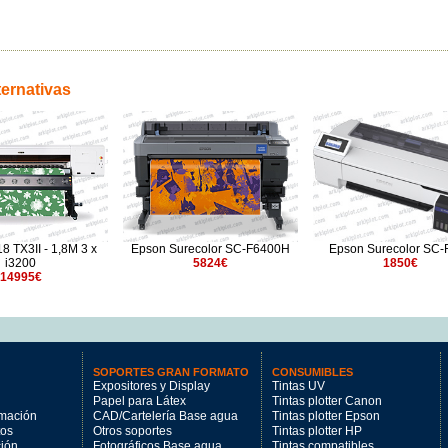
ternativas
 TX3II - 1,8M 3 x
Epson Surecolor SC-F6400H
Epson Surecolor SC-
i3200
5824€
1850€
14995€
SOPORTES GRAN FORMATO
CONSUMIBLES
Expositores y Display
Tintas UV
Papel para Látex
Tintas plotter Canon
imación
CAD/Cartelería Base agua
Tintas plotter Epson
tos
Otros soportes
Tintas plotter HP
ción
Fotográficos Base agua
Tintas compatibles