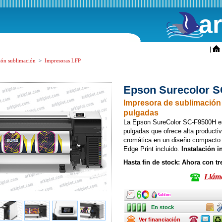
a
ini
|
ión sublimación
>
Impresoras LFP
Epson Surecolor 
Impresora de sublimación
pulgadas
La Epson SureColor SC-F9500H es
pulgadas que ofrece alta productivi
cromática en un diseño compacto c
Edge Print incluido.
Instalación i
Hasta fin de stock: Ahora con tr
Llámen
Ancho
Ancho
Ancho
En stock
Caja
In
En stock
Renting
Consulte
Consulte
Pla
Ver financiación