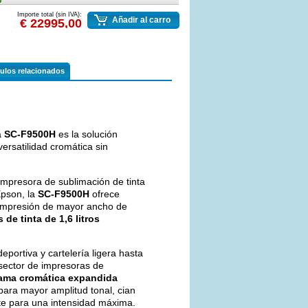
ove
Importe total (sin IVA):
Añadir al carro
€ 22995,00
culos relacionados
a
SC-F9500H
es la solución
rsatilidad cromática sin
 impresora de sublimación de tinta
pson, la
SC-F9500H
ofrece
e impresión de mayor ancho de
 de tinta de 1,6 litros
portiva y cartelería ligera hasta
 sector de impresoras de
ama cromática expandida
 para mayor amplitud tonal, cian
nte para una intensidad máxima.