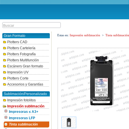
Estas en:
Impresión sublimación
>
Tinta sublimació
Gran Formato
Plotters CAD
Plotters Cartelería
Plotters Fotografía
Plotters Multifunción
Escáners Gran formato
Impresión UV
Plotters Corte
Accesorios y Garantías
Sublimación/Personalizado
Impresión fotolitos
Impresión sublimación
Impresoras ≤ A3+
Impresoras LFP
Tinta sublimación