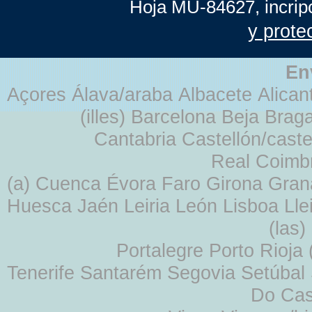
Hoja MU-84627, incrip
y prote
En
Açores Álava/araba Albacete Alicant
(illes) Barcelona Beja Br
Cantabria Castellón/cast
Real Coimb
(a) Cuenca Évora Faro Girona Gra
Huesca Jaén Leiria León Lisboa Lle
(las
Portalegre Porto Rioja
Tenerife Santarém Segovia Setúbal S
Do Cas