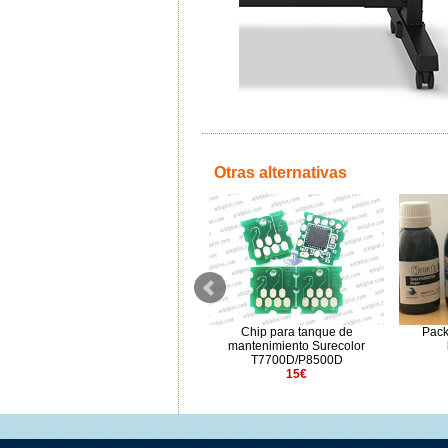
Otras alternativas
Chip Surecolor Px000 (T8042)
Chip para tanque de
Pack
700ml Cian
mantenimiento Surecolor
7.5€
T7700D/P8500D
15€