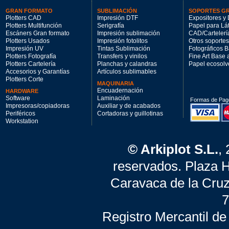
GRAN FORMATO
SUBLIMACIÓN
SOPORTES G
Plotters CAD
Impresión DTF
Expositores y 
Plotters Multifunción
Serigrafía
Papel para Lá
Escáners Gran formato
Impresión sublimación
CAD/Cartelerí
Plotters Usados
Impresión fotolitos
Otros soportes
Impresión UV
Tintas Sublimación
Fotográficos 
Plotters Fotografía
Transfers y vinilos
Fine Art Base
Plotters Cartelería
Planchas y calandras
Papel ecosolv
Accesorios y Garantías
Artículos sublimables
Plotters Corte
MAQUINARIA
Encuadernación
HARDWARE
Software
Laminación
Formas de Pag
Impresoras/copiadoras
Auxiliar y de acabados
Periféricos
Cortadoras y guillotinas
Workstation
© Arkiplot S.L.
,
reservados. Plaza 
Caravaca de la Cruz
7
Registro Mercantil de