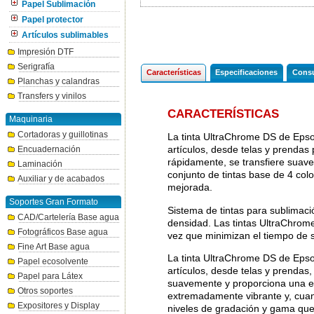
Papel Sublimación
Papel protector
Artículos sublimables
Impresión DTF
Serigrafía
Características
Especificaciones
Consu
Planchas y calandras
Transfers y vinilos
CARACTERÍSTICAS
Maquinaria
Cortadoras y guillotinas
La tinta UltraChrome DS de Epso
artículos, desde telas y prendas
Encuadernación
rápidamente, se transfiere suavem
Laminación
conjunto de tintas base de 4 co
Auxiliar y de acabados
mejorada.
Soportes Gran Formato
Sistema de tintas para sublima
CAD/Cartelería Base agua
densidad. Las tintas UltraChrom
Fotográficos Base agua
vez que minimizan el tiempo de s
Fine Art Base agua
La tinta UltraChrome DS de Epso
Papel ecosolvente
artículos, desde telas y prendas
Papel para Látex
suavemente y proporciona una exce
Otros soportes
extremadamente vibrante y, cuan
Expositores y Display
niveles de gradación y gama que