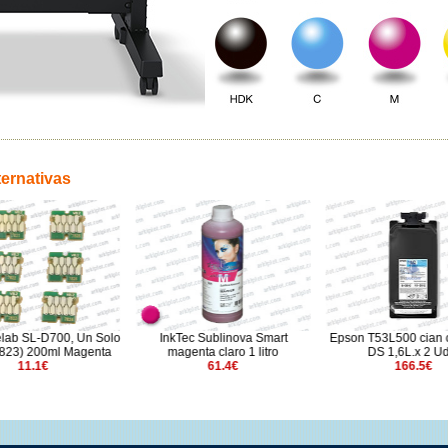
ternativas
b SL-D700, Un Solo
InkTec Sublinova Smart
Epson T53L500 cian cl
3) 200ml Magenta
magenta claro 1 litro
DS 1,6L.x 2 Uds.
11.1€
61.4€
166.5€