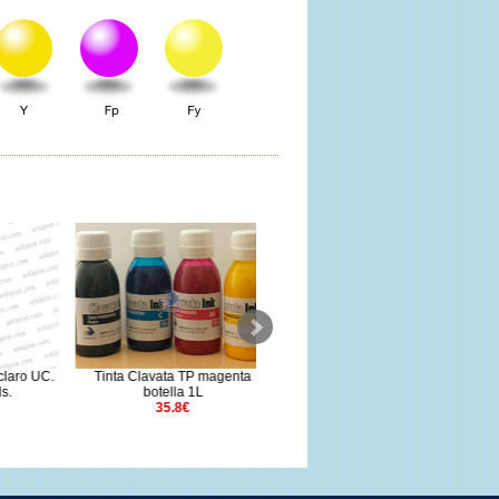
aro UC.
Tinta Clavata TP magenta
SubliArk SD negro botella
botella 1L
1000ml
35.8€
53.8€