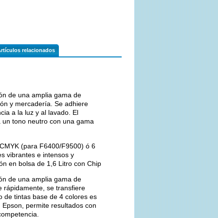
rtículos relacionados
ión de una amplia gama de
ión y mercadería. Se adhiere
a a la luz y al lavado. El
ta un tono neutro con una gama
 CMYK (para F6400/F9500) ó 6
 vibrantes e intensos y
n en bolsa de 1,6 Litro con Chip
ión de una amplia gama de
e rápidamente, se transfiere
o de tintas base de 4 colores es
n Epson, permite resultados con
 competencia.