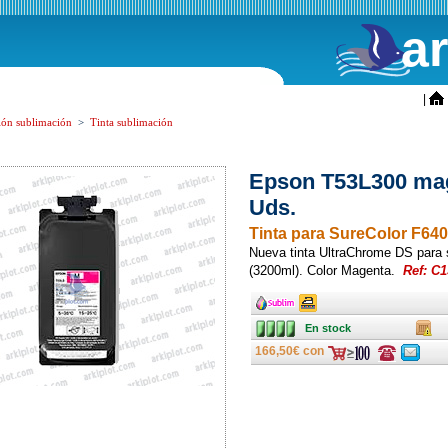
a
ini
|
ión sublimación
>
Tinta sublimación
Epson T53L300 mag
Uds.
Tinta para SureColor F64
Nueva tinta UltraChrome DS para
(3200ml). Color Magenta.
Ref: C1
Ancho
Ancho
En stock
Caja
En stock
166,50€ con
Consulte
Consulte
ofertas
ofertas
última
última
hora
hora