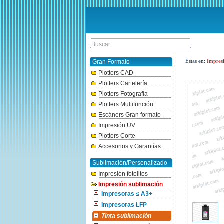
Estas en:
Impres
Gran Formato
Plotters CAD
Plotters Cartelería
Plotters Fotografía
Plotters Multifunción
Escáners Gran formato
Impresión UV
Plotters Corte
Accesorios y Garantías
Sublimación/Personalizado
Impresión fotolitos
Impresión sublimación
Impresoras ≤ A3+
Impresoras LFP
Tinta sublimación