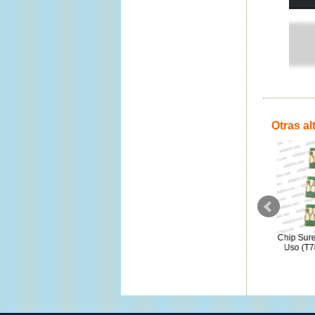
Otras al
Epson Cleaning Stick Set
Roland SBL-3 Magenta TexART
Chip Surela
S090013 (50 unds)
1 litro
Uso (T782
25.97€
93.75€