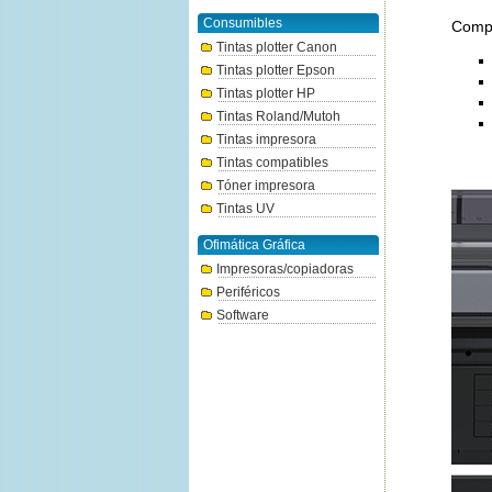
Consumibles
Compa
Tintas plotter Canon
Tintas plotter Epson
Tintas plotter HP
Tintas Roland/Mutoh
Tintas impresora
Tintas compatibles
Tóner impresora
Tintas UV
Ofimática Gráfica
Impresoras/copiadoras
Periféricos
Software