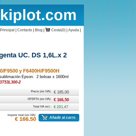
rkiplot.com
cio
Cesta
Principal
|
Contacto
|
Blog
|
Cesta(0)
|
Ayuda
|
enta UC. DS 1,6L.x 2
00/F9500 y F6400H/F9500H
 sublimación Epson. 2 bolsas x 1600ml
3T53L300-2
Precio (sin IVA):
€ 185,00
OFERTA (sin IVA):
€ 166,50
Total IVA incl.:
€ 201,47
Importe total (sin IVA):
Añadir al carro
€ 166,50