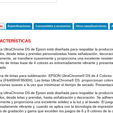
cas
Especificaciones
Consumibles y accesorios
Otros tamaños/colores
A
ACTERÍSTICAS
nta UltraChrome DS de Epson está diseñada para respaldar la producc
ulos, desde telas y prendas personalizadas hasta señalización, decorac
amente, se transfiere suavemente y proporciona una excelente resistenci
nto de tintas base de 4 colores es extremadamente vibrante y presen
ada.
ma de tintas para sublimación EPSON UltraChrome® DS de 4 Colores
es (F6400H/F9500H). Las tintas UltraChrome® DS proporcionan colores
ciones suaves a la vez que minimizan el tiempo de secado. Presentació
nta UltraChrome DS de Epson está diseñada para respaldar la producc
ulos, desde telas y prendas, hasta señalización y decoración. Se adhier
mente y proporciona una excelente solidez a la luz y al lavado. El jueg
madamente vibrante y, cuando se aplica con la tecnología de impresió
es de gradación y gama que exceden los juegos de 6 y 8 colores de la