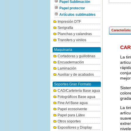
Papel Sublimación
Papel protector
Artículos sublimables
Impresión DTF
Serigrafía
Característi
Planchas y calandras
Transfers y vinilos
CAR
Maquinaria
Cortadoras y guillotinas
La ti
artíc
Encuadernación
rápid
Laminación
conju
Auxiliar y de acabados
mejor
Soportes Gran Formato
Siste
CAD/Cartelería Base agua
color
Fotográficos Base agua
grada
Fine Art Base agua
La ti
Papel ecosolvente
artíc
Papel para Látex
suave
Otros soportes
extre
Expositores y Display
nivel