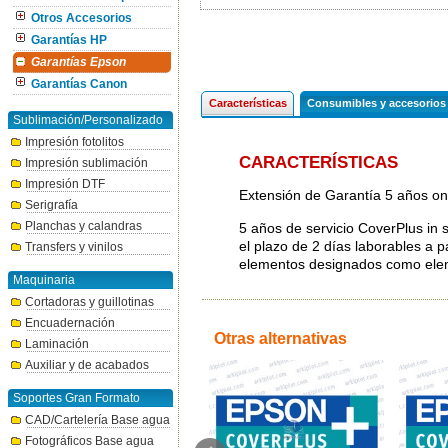
Otros Accesorios
Garantías HP
Garantías Epson
Garantías Canon
Características
Consumibles y accesorios
Sublimación/Personalizado
Impresión fotolitos
CARACTERÍSTICAS
Impresión sublimación
Impresión DTF
Extensión de Garantía 5 años o
Serigrafía
Planchas y calandras
5 años de servicio CoverPlus in s
el plazo de 2 días laborables a p
Transfers y vinilos
elementos designados como eleme
Maquinaria
Cortadoras y guillotinas
Encuadernación
Otras alternativas
Laminación
Auxiliar y de acabados
Soportes Gran Formato
CAD/Cartelería Base agua
Fotográficos Base agua