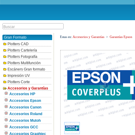
Estas en:
Accesorios y Garantías
>
Garantías Epson
Gran Formato
Plotters CAD
Plotters Cartelería
Plotters Fotografía
Plotters Multifunción
Escáners Gran formato
Impresión UV
Plotters Corte
Accesorios y Garantías
Accesorios HP
Accesorios Epson
Accesorios Canon
Accesorios Roland
Accesorios Mutoh
Accesorios GCC
Accesorios Graphtec