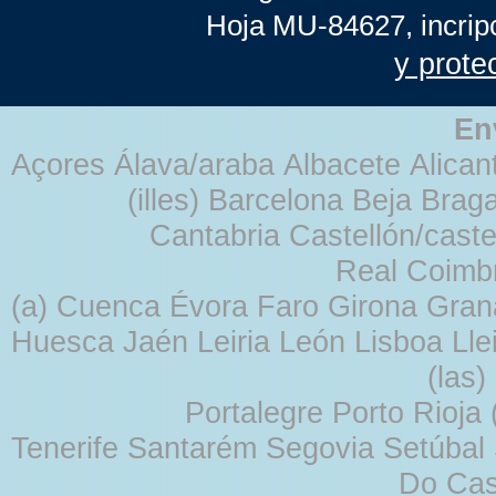
Hoja MU-84627, incrip
y prote
En
Açores Álava/araba Albacete Alicant
(illes) Barcelona Beja Br
Cantabria Castellón/cast
Real Coimb
(a) Cuenca Évora Faro Girona Gra
Huesca Jaén Leiria León Lisboa Lle
(las
Portalegre Porto Rioja
Tenerife Santarém Segovia Setúbal S
Do Cas