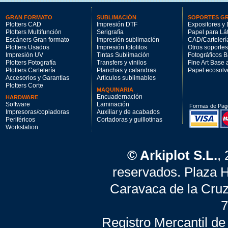
GRAN FORMATO
SUBLIMACIÓN
SOPORTES G
Plotters CAD
Impresión DTF
Expositores y 
Plotters Multifunción
Serigrafía
Papel para Lá
Escáners Gran formato
Impresión sublimación
CAD/Cartelerí
Plotters Usados
Impresión fotolitos
Otros soportes
Impresión UV
Tintas Sublimación
Fotográficos 
Plotters Fotografía
Transfers y vinilos
Fine Art Base
Plotters Cartelería
Planchas y calandras
Papel ecosolv
Accesorios y Garantías
Artículos sublimables
Plotters Corte
MAQUINARIA
Encuadernación
HARDWARE
Software
Laminación
Formas de Pag
Impresoras/copiadoras
Auxiliar y de acabados
Periféricos
Cortadoras y guillotinas
Workstation
© Arkiplot S.L.
,
reservados. Plaza 
Caravaca de la Cruz
7
Registro Mercantil de