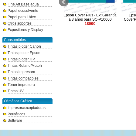
Fine Art Base agua
Papel ecosolvente
Epson Cover Plus - Ext.Garantía
Epson Cover Plus - Ext.Garantía
Epso
Papel para Látex
0
a 3 años para SC-P20500
a 3 años para SC-P10000
CoverP
Otros soportes
2100€
1800€
Expositores y Display
Consumibles
Tintas plotter Canon
Tintas plotter Epson
Tintas plotter HP
Tintas Roland/Mutoh
Tintas impresora
Tintas compatibles
Tóner impresora
Tintas UV
Ofimática Gráfica
Impresoras/copiadoras
Periféricos
Software