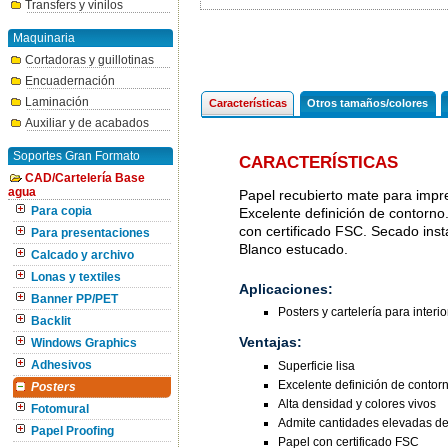
Transfers y vinilos
Maquinaria
Cortadoras y guillotinas
Encuadernación
Laminación
Características
Otros tamaños/colores
Auxiliar y de acabados
Soportes Gran Formato
CARACTERÍSTICAS
CAD/Cartelería Base
agua
Papel recubierto mate para impres
Para copia
Excelente definición de contorno.
con certificado FSC. Secado ins
Para presentaciones
Blanco estucado.
Calcado y archivo
Lonas y textiles
Aplicaciones:
Banner PP/PET
Posters y cartelería para interio
Backlit
Ventajas:
Windows Graphics
Superficie lisa
Adhesivos
Excelente definición de contor
Posters
Alta densidad y colores vivos
Fotomural
Admite cantidades elevadas de 
Papel Proofing
Papel con certificado FSC