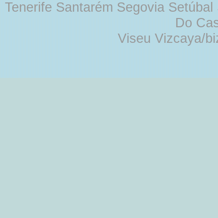
Tenerife Santarém Segovia Setúbal S
Do Cas
Viseu Vizcaya/b