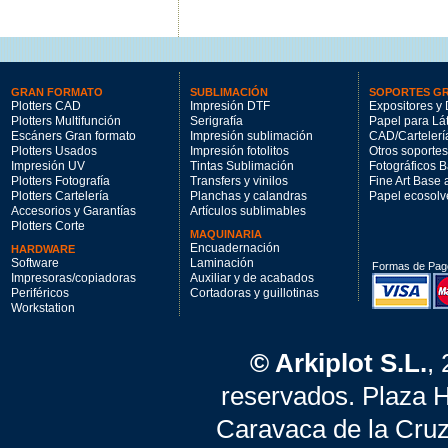
GRAN FORMATO
SUBLIMACIÓN
SOPORTES G
Plotters CAD
Impresión DTF
Expositores y 
Plotters Multifunción
Serigrafía
Papel para Lá
Escáners Gran formato
Impresión sublimación
CAD/Cartelerí
Plotters Usados
Impresión fotolitos
Otros soportes
Impresión UV
Tintas Sublimación
Fotográficos 
Plotters Fotografía
Transfers y vinilos
Fine Art Base
Plotters Cartelería
Planchas y calandras
Papel ecosolv
Accesorios y Garantías
Artículos sublimables
Plotters Corte
MAQUINARIA
Encuadernación
HARDWARE
Software
Laminación
Formas de Pag
Impresoras/copiadoras
Auxiliar y de acabados
Periféricos
Cortadoras y guillotinas
Workstation
© Arkiplot S.L.
,
reservados. Plaza 
Caravaca de la Cruz