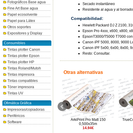
Fotográficos Base agua
Secado instantáneo
Fine Art Base agua
Resistente al agua y al borrado
Papel ecosolvente
Compatibilidad:
Papel para Látex
Hewlett Packard DJ Z 2100, 31
Otros soportes
Epson Pro 4xxx, x600, x800, x
Expositores y Display
EpsonT3000/T5000 T7000 con
Canon iPF 5000, 8000, 9000 Lu
Consumibles
Canon iPF 5x00, 6x00, 8x00, 9
Tintas plotter Canon
Resto: Consultar.
Tintas plotter Epson
Tintas plotter HP
Tintas Roland/Mutoh
Otras alternativas
Tintas impresora
Tintas compatibles
Tóner impresora
Tintas UV
Ofimática Gráfica
Impresoras/copiadoras
Periféricos
m
TrueColor 140 140g 1,067x30m
ArkiPrint Pro Matt 150
TrueC
Software
27.13€
0,500x35m
14.94€