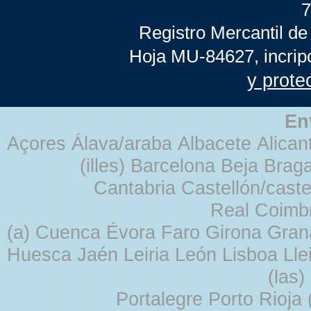
7
Registro Mercantil de
Hoja MU-84627, incrip
y prote
En
Açores Álava/araba Albacete Alicant
(illes) Barcelona Beja Br
Cantabria Castellón/cast
Real Coimb
(a) Cuenca Évora Faro Girona Gra
Huesca Jaén Leiria León Lisboa Lle
(las
Portalegre Porto Rioja