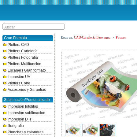
Estas en:
CAD/Cartelería Base agua
>
Posters
Gran Formato
Plotters CAD
Plotters Cartelería
Plotters Fotografía
Plotters Multifunción
Escáners Gran formato
Impresión UV
Plotters Corte
Accesorios y Garantías
Sublimación/Personalizado
Impresión fotolitos
Impresión sublimación
Impresión DTF
Serigrafía
Planchas y calandras