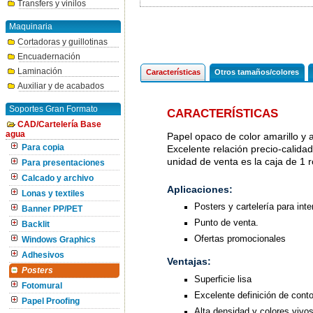
Transfers y vinilos
Maquinaria
Cortadoras y guillotinas
Encuadernación
Laminación
Características
Otros tamaños/colores
Auxiliar y de acabados
Soportes Gran Formato
CARACTERÍSTICAS
CAD/Cartelería Base
agua
Papel opaco de color amarillo y 
Para copia
Excelente relación precio-calida
unidad de venta es la caja de 1 r
Para presentaciones
Calcado y archivo
Aplicaciones:
Lonas y textiles
Posters y cartelería para inte
Banner PP/PET
Punto de venta.
Backlit
Ofertas promocionales
Windows Graphics
Adhesivos
Ventajas:
Posters
Superficie lisa
Fotomural
Excelente definición de cont
Papel Proofing
Alta densidad y colores vivo