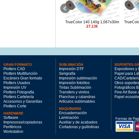
TrueColor 140 140g 1,524x30m
TrueColor 140 140g 1,067x30m
TrueCol
54.06€
27.13€
GRAN FORMATO
SUBLIMACIÓN
SOPORTES G
Plotters CAD
Impresión DTF
Expositores y 
Plotters Multifunción
Serigrafía
Papel para Lá
Escáners Gran formato
Impresión sublimación
CAD/Cartelerí
Plotters Usados
Impresión fotolitos
Otros soportes
Impresión UV
Tintas Sublimación
Fotográficos 
Plotters Fotografía
Transfers y vinilos
Fine Art Base
Plotters Cartelería
Planchas y calandras
Papel ecosolv
Accesorios y Garantías
Artículos sublimables
Plotters Corte
MAQUINARIA
Encuadernación
HARDWARE
Software
Laminación
Formas de Pag
Impresoras/copiadoras
Auxiliar y de acabados
Periféricos
Cortadoras y guillotinas
Workstation