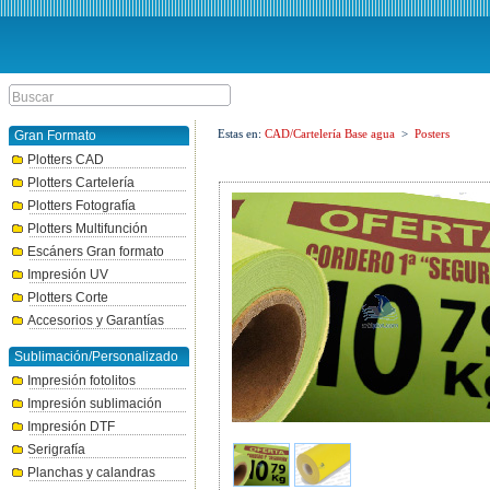
Estas en:
CAD/Cartelería Base agua
>
Posters
Gran Formato
Plotters CAD
Plotters Cartelería
Plotters Fotografía
Plotters Multifunción
Escáners Gran formato
Impresión UV
Plotters Corte
Accesorios y Garantías
Sublimación/Personalizado
Impresión fotolitos
Impresión sublimación
Impresión DTF
Serigrafía
Planchas y calandras