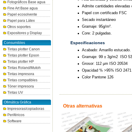
Fotográficos Base agua
Admite cantidades elevadas d
Fine Art Base agua
Papel con certificado FSC
Papel ecosolvente
Secado instantáneo
Papel para Látex
Gramaje: 95g/m².
Otros soportes
Core: 2 pulgadas.
Expositores y Display
Especificaciones
Consumibles
Tintas plotter Canon
Acabado: Amarillo estucado.
Tintas plotter Epson
Gramaje: 99 ± 3g/m2 ISO 5
Tintas plotter HP
Grosor: 112 µm ISO 20534
Tintas Roland/Mutoh
Opacidad % >95% ISO 2471
Tintas impresora
Color Pantone 126
Tintas compatibles
Tóner impresora
Tintas UV
Ofimática Gráfica
Otras alternativas
Impresoras/copiadoras
Periféricos
Software