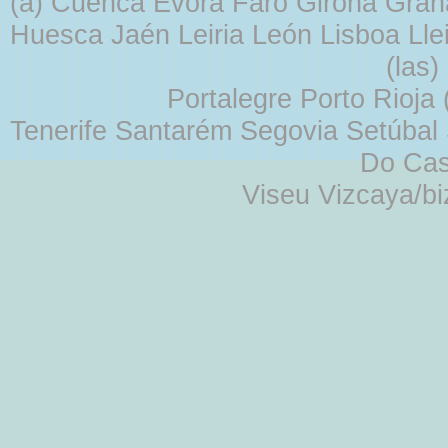
(a) Cuenca Évora Faro Girona Gra
Huesca Jaén Leiria León Lisboa Lle
(las
Portalegre Porto Rioja
Tenerife Santarém Segovia Setúbal S
Do Cas
Viseu Vizcaya/b