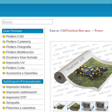
Estas en:
CAD/Cartelería Base agua
>
Posters
Gran Formato
Plotters CAD
Plotters Cartelería
Plotters Fotografía
Plotters Multifunción
Escáners Gran formato
Impresión UV
Plotters Corte
Accesorios y Garantías
Sublimación/Personalizado
Impresión fotolitos
Impresión sublimación
Impresión DTF
Serigrafía
Planchas y calandras