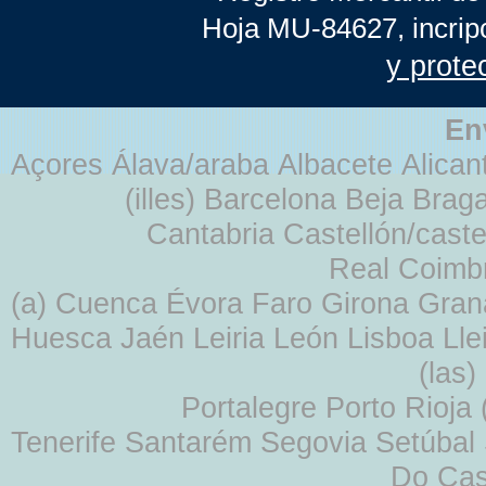
Hoja MU-84627, incrip
y prote
En
Açores Álava/araba Albacete Alicant
(illes) Barcelona Beja Br
Cantabria Castellón/cast
Real Coimb
(a) Cuenca Évora Faro Girona Gra
Huesca Jaén Leiria León Lisboa Lle
(las
Portalegre Porto Rioja
Tenerife Santarém Segovia Setúbal S
Do Cas