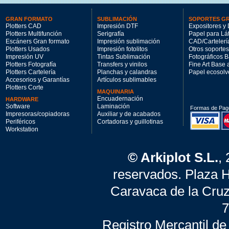
GRAN FORMATO
SUBLIMACIÓN
SOPORTES G
Plotters CAD
Impresión DTF
Expositores y 
Plotters Multifunción
Serigrafía
Papel para Lá
Escáners Gran formato
Impresión sublimación
CAD/Cartelerí
Plotters Usados
Impresión fotolitos
Otros soportes
Impresión UV
Tintas Sublimación
Fotográficos 
Plotters Fotografía
Transfers y vinilos
Fine Art Base
Plotters Cartelería
Planchas y calandras
Papel ecosolv
Accesorios y Garantías
Artículos sublimables
Plotters Corte
MAQUINARIA
Encuadernación
HARDWARE
Software
Laminación
Formas de Pag
Impresoras/copiadoras
Auxiliar y de acabados
Periféricos
Cortadoras y guillotinas
Workstation
© Arkiplot S.L.
,
reservados. Plaza 
Caravaca de la Cruz
7
Registro Mercantil de