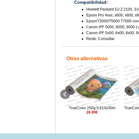
Compatibilidad:
Hewlett Packard DJ Z 2100, 31
Epson Pro 4xxx, x600, x800, x
EpsonT3000/T5000 T7000 con
Canon iPF 5000, 8000, 9000 Lu
Canon iPF 5x00, 6x00, 8x00, 9
Resto: Consultar.
Otras alternativas
ArkiPrint Pro Matt 150
TrueColor 250g 0,610x30m
TrueCol
0,500x35m
26.99€
14.94€