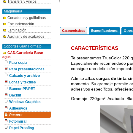
Transfers y vinilos
Maquinaria
Cortadoras y guillotinas
Encuadernación
Laminación
Características
Especificaciones
Otros
Auxiliar y de acabados
Soportes Gran Formato
CARACTERÍSTICAS
CAD/Cartelería Base
agua
Te presentamos TrueColor 220 gr
Para copia
Especialmente recomendado pa
consigue una definición impecabl
Para presentaciones
Calcado y archivo
Admite
altas cargas de tinta s
Lonas y textiles
momento. Su gramaje permite a
adhesivos específicos,
ofrecien
Banner PP/PET
Backlit
Gramaje: 220g/m². Acabado: Bla
Windows Graphics
Adhesivos
Posters
Fotomural
Papel Proofing