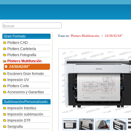
Estas en:
Plotters Multifunción
>
24/36/42/44"
Gran Formato
Plotters CAD
Plotters Cartelería
Plotters Fotografía
Plotters Multifunción
24/36/42/44"
Escáners Gran formato
Impresión UV
Plotters Corte
Accesorios y Garantías
Sublimación/Personalizado
Impresión fotolitos
Impresión sublimación
Impresión DTF
Serigrafía