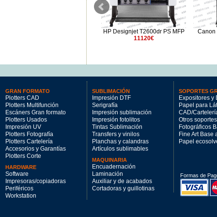
Canon imagePROGRAF TM-
HP Designjet T2600dr PS MFP
Canon
350 MFP Lm36
11120€
3800€
GRAN FORMATO
SUBLIMACIÓN
SOPORTES G
Plotters CAD
Impresión DTF
Expositores y 
Plotters Multifunción
Serigrafía
Papel para Lá
Escáners Gran formato
Impresión sublimación
CAD/Cartelerí
Plotters Usados
Impresión fotolitos
Otros soportes
Impresión UV
Tintas Sublimación
Fotográficos 
Plotters Fotografía
Transfers y vinilos
Fine Art Base
Plotters Cartelería
Planchas y calandras
Papel ecosolv
Accesorios y Garantías
Artículos sublimables
Plotters Corte
MAQUINARIA
Encuadernación
HARDWARE
Software
Laminación
Formas de Pag
Impresoras/copiadoras
Auxiliar y de acabados
Periféricos
Cortadoras y guillotinas
Workstation