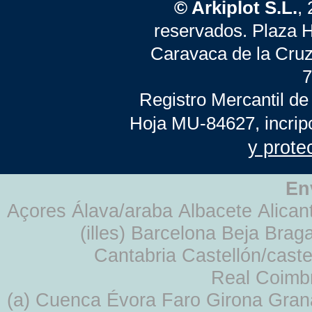
© Arkiplot S.L.
,
reservados. Plaza 
Caravaca de la Cruz
7
Registro Mercantil de
Hoja MU-84627, incrip
y prote
En
Açores Álava/araba Albacete Alicant
(illes) Barcelona Beja Br
Cantabria Castellón/cast
Real Coimb
(a) Cuenca Évora Faro Girona Gra