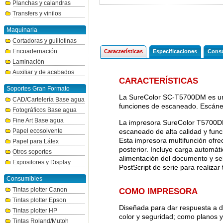
Planchas y calandras
Transfers y vinilos
Maquinaria
Cortadoras y guillotinas
Encuadernación
Características
Especificaciones
Consu
Laminación
Auxiliar y de acabados
CARACTERÍSTICAS
Soportes Gran Formato
La SureColor SC-T5700DM es una
CAD/Cartelería Base agua
funciones de escaneado. Escáne
Fotográficos Base agua
Fine Art Base agua
La impresora SureColor T5700DM
escaneado de alta calidad y funci
Papel ecosolvente
Esta impresora multifunción ofre
Papel para Látex
posterior. Incluye carga automáti
Otros soportes
alimentación del documento y sel
Expositores y Display
PostScript de serie para realizar
Consumibles
Tintas plotter Canon
COMO IMPRESORA
Tintas plotter Epson
Diseñada para dar respuesta a di
Tintas plotter HP
color y seguridad; como planos 
Tintas Roland/Mutoh