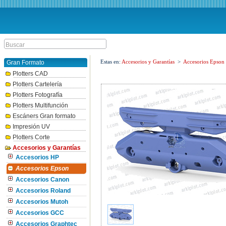
Estas en:
Accesorios y Garantías
>
Accesorios Epson
Gran Formato
Plotters CAD
Plotters Cartelería
Plotters Fotografía
Plotters Multifunción
Escáners Gran formato
Impresión UV
Plotters Corte
Accesorios y Garantías
Accesorios HP
Accesorios Epson
Accesorios Canon
Accesorios Roland
Accesorios Mutoh
Accesorios GCC
Accesorios Graphtec