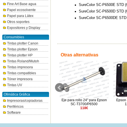
Fine Art Base agua
SureColor SC-P6500E STD 
Papel ecosolvente
SureColor SC-P6500D STD 
Papel para Látex
SureColor SC-P6500DE STD
Otros soportes
Expositores y Display
Consumibles
Tintas plotter Canon
Tintas plotter Epson
Otras alternativas
Tintas plotter HP
Tintas Roland/Mutoh
Tintas impresora
Tintas compatibles
Tóner impresora
Tintas UV
Ofimática Gráfica
Disco duro 320GB para
Eje para rollo 24" para Epson
Epson 
Impresoras/copiadoras
Surecolor P-series x300/500
SC-T3700/P6500
1
Periféricos
323€
118€
Software