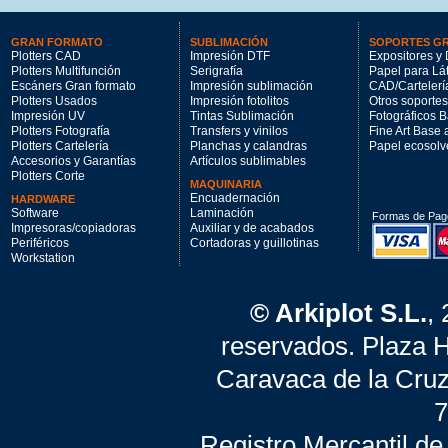
GRAN FORMATO
SUBLIMACIÓN
SOPORTES G
Plotters CAD
Impresión DTF
Expositores y 
Plotters Multifunción
Serigrafía
Papel para Lá
Escáners Gran formato
Impresión sublimación
CAD/Cartelerí
Plotters Usados
Impresión fotolitos
Otros soportes
Impresión UV
Tintas Sublimación
Fotográficos 
Plotters Fotografía
Transfers y vinilos
Fine Art Base
Plotters Cartelería
Planchas y calandras
Papel ecosolv
Accesorios y Garantías
Artículos sublimables
Plotters Corte
MAQUINARIA
Encuadernación
HARDWARE
Software
Laminación
Formas de Pag
Impresoras/copiadoras
Auxiliar y de acabados
Periféricos
Cortadoras y guillotinas
Workstation
© Arkiplot S.L.
,
reservados. Plaza 
Caravaca de la Cruz
7
Registro Mercantil de