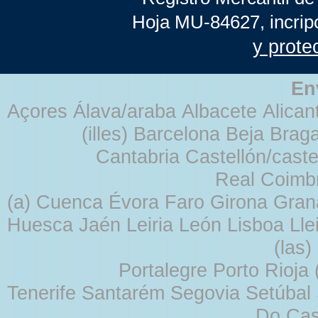
Hoja MU-84627, incrip
y prote
En
Açores Álava/araba Albacete Alicant
(illes) Barcelona Beja Br
Cantabria Castellón/cast
Real Coimb
(a) Cuenca Évora Faro Girona Gra
Huesca Jaén Leiria León Lisboa Lle
(las
Portalegre Porto Rioja
Tenerife Santarém Segovia Setúbal S
Do Cas