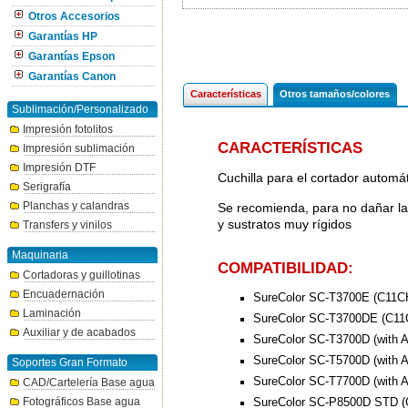
Otros Accesorios
Garantías HP
Garantías Epson
Garantías Canon
Características
Otros tamaños/colores
Sublimación/Personalizado
Impresión fotolitos
CARACTERÍSTICAS
Impresión sublimación
Impresión DTF
Cuchilla para el cortador auto
Serigrafía
Planchas y calandras
Se recomienda, para no dañar la c
y sustratos muy rígidos
Transfers y vinilos
Maquinaria
COMPATIBILIDAD:
Cortadoras y guillotinas
Encuadernación
SureColor SC-T3700E (C11
Laminación
SureColor SC-T3700DE (C1
Auxiliar y de acabados
SureColor SC-T3700D (with 
SureColor SC-T5700D (with 
Soportes Gran Formato
SureColor SC-T7700D (with 
CAD/Cartelería Base agua
SureColor SC-P8500D STD 
Fotográficos Base agua