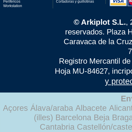
Periféricos
Cortadoras y guillotinas
Workstation
© Arkiplot S.L.
,
reservados. Plaza 
Caravaca de la Cruz
7
Registro Mercantil de
Hoja MU-84627, incrip
y prote
En
Açores Álava/araba Albacete Alicant
(illes) Barcelona Beja Br
Cantabria Castellón/cast