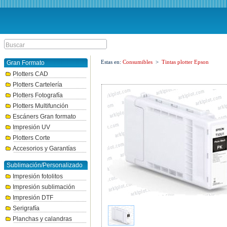
Estas en:
Consumibles
>
Tintas plotter Epson
Gran Formato
Plotters CAD
Plotters Cartelería
Plotters Fotografía
Plotters Multifunción
Escáners Gran formato
Impresión UV
Plotters Corte
Accesorios y Garantías
Sublimación/Personalizado
Impresión fotolitos
Impresión sublimación
Impresión DTF
Serigrafía
Planchas y calandras