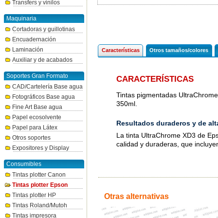
Transfers y vinilos
Maquinaria
Cortadoras y guillotinas
Encuadernación
Laminación
Características
Otros tamaños/colores
Auxiliar y de acabados
Soportes Gran Formato
CARACTERÍSTICAS
CAD/Cartelería Base agua
Tintas pigmentadas UltraChrome
Fotográficos Base agua
350ml.
Fine Art Base agua
Papel ecosolvente
Resultados duraderos y de alt
Papel para Látex
La tinta UltraChrome XD3 de Eps
Otros soportes
calidad y duraderas, que incluye
Expositores y Display
Consumibles
Tintas plotter Canon
Tintas plotter Epson
Tintas plotter HP
Otras alternativas
Tintas Roland/Mutoh
Tintas impresora