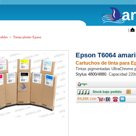
a
ini
|
ibles
>
Tintas plotter Epson
Epson T6064 amari
Cartuchos de tinta para E
Tintas pigmentadas UltraChrome
Stylus 4800/4880
. Capacidad 220
Ancho
Stock
Caja
Stock bajo pedido
bajo
pedido
94,68€ con
Consulte
Consulte
ofertas
ofertas
última
última
hora
hora