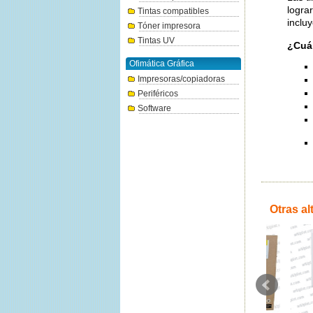
logra
Tintas compatibles
inclu
Tóner impresora
Tintas UV
¿Cuál
Ofimática Gráfica
Impresoras/copiadoras
Periféricos
Software
Otras al