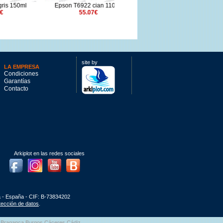
50ml
Epson T6922 cian 110ml
Epson IIPS Ink T56F7 Gray
55.07€
1600ml
463.1€
site by
LA EMPRESA
Condiciones
Garantías
Contacto
Arkiplot en las redes sociales
Facebook
Instagram
Youtube
Blog
a - España - CIF: B-73834202
otección de datos
.
aga Bragança Burgos Cáceres Cádiz