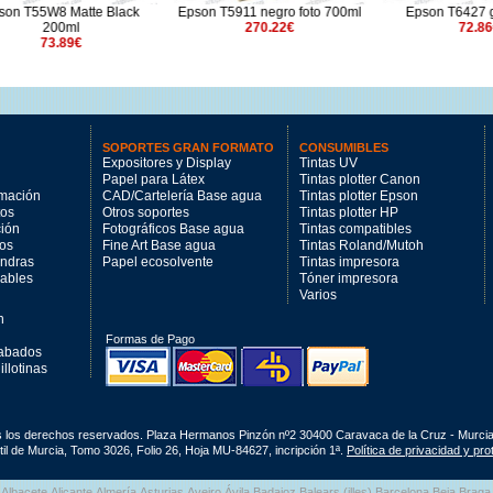
5W8 Matte Black
Epson T5911 negro foto 700ml
Epson T6427 gris 1
200ml
270.22€
72.86€
73.89€
SOPORTES GRAN FORMATO
CONSUMIBLES
Expositores y Display
Tintas UV
Papel para Látex
Tintas plotter Canon
imación
CAD/Cartelería Base agua
Tintas plotter Epson
tos
Otros soportes
Tintas plotter HP
ción
Fotográficos Base agua
Tintas compatibles
los
Fine Art Base agua
Tintas Roland/Mutoh
andras
Papel ecosolvente
Tintas impresora
mables
Tóner impresora
Varios
n
Formas de Pago
cabados
llotinas
s los derechos reservados. Plaza Hermanos Pinzón nº2 30400 Caravaca de la Cruz - Murci
il de Murcia, Tomo 3026, Folio 26, Hoja MU-84627, incripción 1ª.
Política de privacidad y pr
Albacete Alicante Almería Asturias Aveiro Ávila Badajoz Balears (illes) Barcelona Beja Br