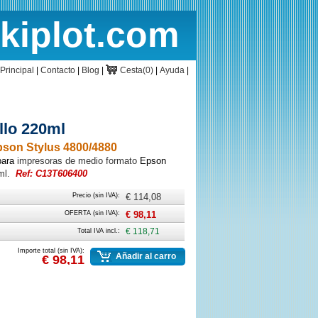
rkiplot.com
cio
Cesta
Principal
|
Contacto
|
Blog
|
Cesta(0)
|
Ayuda
|
llo 220ml
pson Stylus 4800/4880
para
impresoras de medio formato
Epson
ml.
Ref: C13T606400
Precio (sin IVA):
€ 114,08
OFERTA (sin IVA):
€ 98,11
Total IVA incl.:
€ 118,71
Importe total (sin IVA):
Añadir al carro
€ 98,11