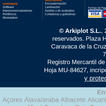
MAQUINARIA
Encuadernación
HARDWARE
Software
Laminación
Formas de Pag
Impresoras/copiadoras
Auxiliar y de acabados
Periféricos
Cortadoras y guillotinas
Workstation
© Arkiplot S.L.
,
reservados. Plaza 
Caravaca de la Cruz
7
Registro Mercantil de
Hoja MU-84627, incrip
y prote
En
Açores Álava/araba Albacete Alicant