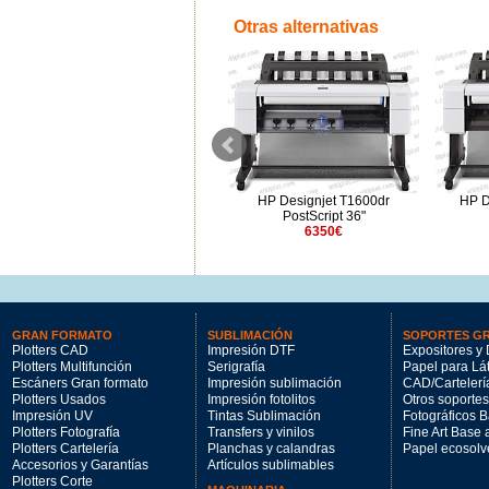
Otras alternativas
HP Designjet T1700 44"
HP Designjet T1600dr
HP D
3200€
PostScript 36"
6350€
GRAN FORMATO
SUBLIMACIÓN
SOPORTES G
Plotters CAD
Impresión DTF
Expositores y 
Plotters Multifunción
Serigrafía
Papel para Lá
Escáners Gran formato
Impresión sublimación
CAD/Cartelerí
Plotters Usados
Impresión fotolitos
Otros soportes
Impresión UV
Tintas Sublimación
Fotográficos 
Plotters Fotografía
Transfers y vinilos
Fine Art Base
Plotters Cartelería
Planchas y calandras
Papel ecosolv
Accesorios y Garantías
Artículos sublimables
Plotters Corte