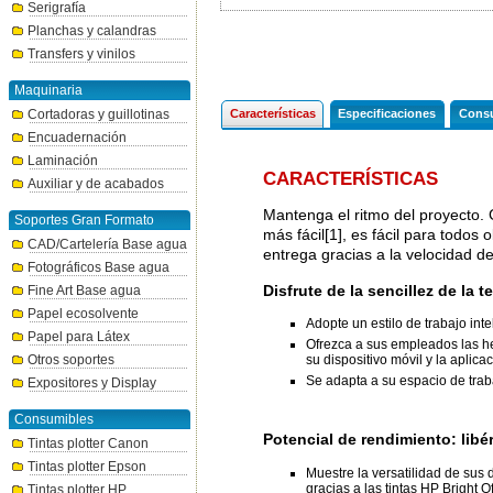
Serigrafía
Planchas y calandras
Transfers y vinilos
Maquinaria
Cortadoras y guillotinas
Características
Especificaciones
Consu
Encuadernación
Laminación
CARACTERÍSTICAS
Auxiliar y de acabados
Mantenga el ritmo del proyecto.
Soportes Gran Formato
más fácil[1], es fácil para todo
CAD/Cartelería Base agua
entrega gracias a la velocidad d
Fotográficos Base agua
Disfrute de la sencillez de la
Fine Art Base agua
Papel ecosolvente
Adopte un estilo de trabajo in
Papel para Látex
Ofrezca a sus empleados las he
su dispositivo móvil y la aplica
Otros soportes
Se adapta a su espacio de tra
Expositores y Display
Consumibles
Potencial de rendimiento: libé
Tintas plotter Canon
Tintas plotter Epson
Muestre la versatilidad de sus
gracias a las tintas HP Bright Of
Tintas plotter HP