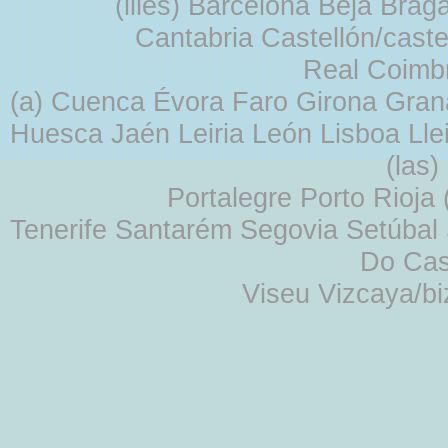
(illes) Barcelona Beja Br
Cantabria Castellón/cast
Real Coimb
(a) Cuenca Évora Faro Girona Gra
Huesca Jaén Leiria León Lisboa Lle
(las
Portalegre Porto Rioja
Tenerife Santarém Segovia Setúbal S
Do Cas
Viseu Vizcaya/b