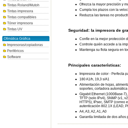
Ofrezca la mayor precisión y mu
Tintas Roland/Mutoh
Cumpla los plazos con la veloci
Tintas impresora
Reduzca las tareas no producti
Tintas compatibles
Tóner impresora
Tintas UV
Seguridad: la impresora de g
Ofimática Gráfica
Confíe en la mejor protección 
Controle quién accede a la imp
Impresoras/copiadoras
Mantenga su flota segura en t
Periféricos
Software
Principales características:
Impresora de color - Perfecta
180 A1/h, 19,3 s/A1
Alimentación de hojas, alimenta
soportes, cortadora automática 
Gigabit Ethernet (1000Base-T),
TFTP (solo IPv4), SNMP (v1, v2
HTTPS), IPsec, SMTP (correo e
autenticación 802.1X (LEAD, 
A4, A3, A2, A1, A0
Garantía limitada de dos años 