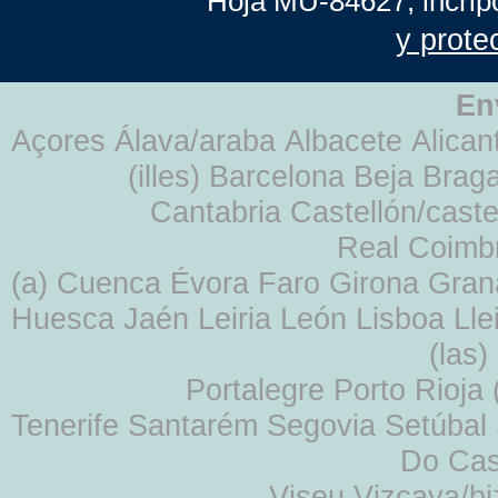
Hoja MU-84627, incrip
y prote
En
Açores Álava/araba Albacete Alicant
(illes) Barcelona Beja Br
Cantabria Castellón/cast
Real Coimb
(a) Cuenca Évora Faro Girona Gra
Huesca Jaén Leiria León Lisboa Lle
(las
Portalegre Porto Rioja
Tenerife Santarém Segovia Setúbal S
Do Cas
Viseu Vizcaya/b