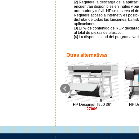
[2] Requiere la descarga de la aplica
encuentran disponibles en inglés y pue
ordenador y móvil. HP se reserva el der
Requiere acceso a Internet y es posib
disfrutar de todas las funciones. La li
aplicaciones.
[3] El % de contenido de RCP declarad
al total de piezas de plástico.
[4] La disponibilidad del programa var
Otras alternativas
Epson SureColor SC-T5405 36"
HP Designjet T950 36"
HP De
1251€
2700€