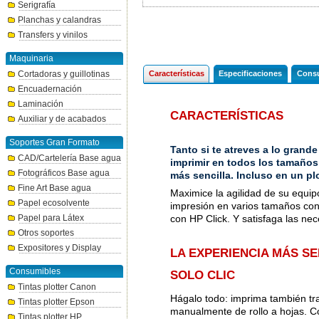
Serigrafía
Planchas y calandras
Transfers y vinilos
Maquinaria
Cortadoras y guillotinas
Características
Especificaciones
Consu
Encuadernación
Laminación
CARACTERÍSTICAS
Auxiliar y de acabados
Soportes Gran Formato
Tanto si te atreves a lo grand
CAD/Cartelería Base agua
imprimir en todos los tamaños
Fotográficos Base agua
más sencilla. Incluso en un plo
Fine Art Base agua
Maximice la agilidad de su equip
Papel ecosolvente
impresión en varios tamaños con 
con HP Click. Y satisfaga las ne
Papel para Látex
Otros soportes
Expositores y Display
LA EXPERIENCIA MÁS SE
Consumibles
SOLO CLIC
Tintas plotter Canon
Hágalo todo: imprima también tr
Tintas plotter Epson
manualmente de rollo a hojas. C
Tintas plotter HP