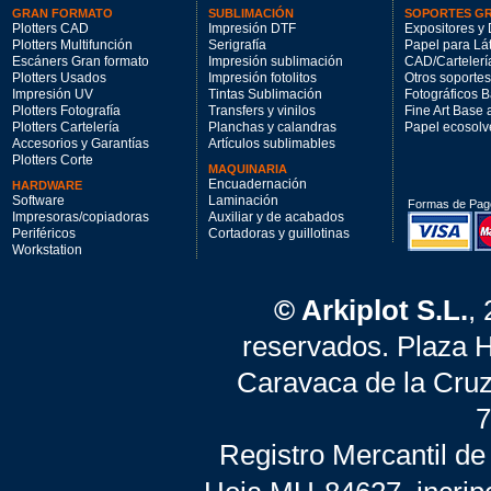
GRAN FORMATO
SUBLIMACIÓN
SOPORTES G
Plotters CAD
Impresión DTF
Expositores y 
Plotters Multifunción
Serigrafía
Papel para Lá
Escáners Gran formato
Impresión sublimación
CAD/Cartelerí
Plotters Usados
Impresión fotolitos
Otros soportes
Impresión UV
Tintas Sublimación
Fotográficos 
Plotters Fotografía
Transfers y vinilos
Fine Art Base
Plotters Cartelería
Planchas y calandras
Papel ecosolv
Accesorios y Garantías
Artículos sublimables
Plotters Corte
MAQUINARIA
Encuadernación
HARDWARE
Software
Laminación
Formas de Pag
Impresoras/copiadoras
Auxiliar y de acabados
Periféricos
Cortadoras y guillotinas
Workstation
© Arkiplot S.L.
,
reservados. Plaza 
Caravaca de la Cruz
7
Registro Mercantil de