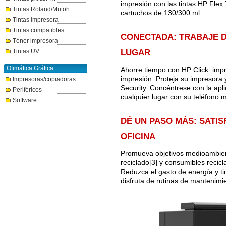
impresión con las tintas HP Flex 
Tintas Roland/Mutoh
cartuchos de 130/300 ml.
Tintas impresora
Tintas compatibles
CONECTADA: TRABAJE 
Tóner impresora
Tintas UV
LUGAR
Ofimática Gráfica
Ahorre tiempo con HP Click: impr
impresión. Proteja su impresora 
Impresoras/copiadoras
Security. Concéntrese con la apl
Periféricos
cualquier lugar con su teléfono mó
Software
DÉ UN PASO MÁS: SATI
OFICINA
Promueva objetivos medioambient
reciclado[3] y consumibles recicl
Reduzca el gasto de energía y t
disfruta de rutinas de mantenimie