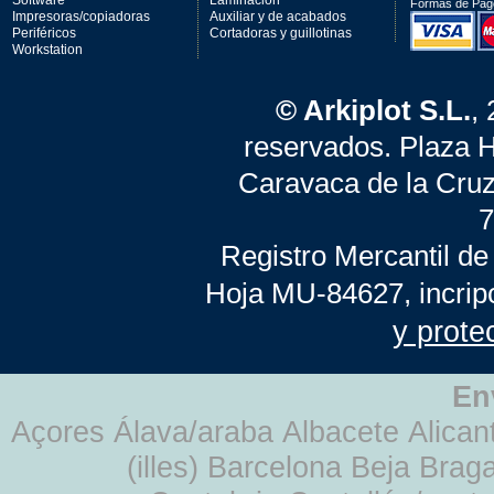
Software
Laminación
Formas de Pag
Impresoras/copiadoras
Auxiliar y de acabados
Periféricos
Cortadoras y guillotinas
Workstation
© Arkiplot S.L.
,
reservados. Plaza 
Caravaca de la Cruz
7
Registro Mercantil de
Hoja MU-84627, incrip
y prote
En
Açores Álava/araba Albacete Alicant
(illes) Barcelona Beja Br