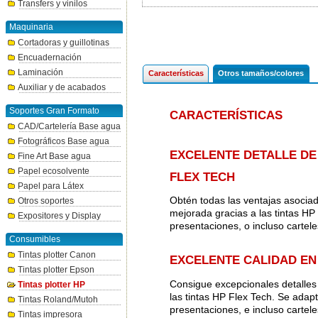
Transfers y vinilos
Maquinaria
Cortadoras y guillotinas
Encuadernación
Laminación
Características
Otros tamaños/colores
Auxiliar y de acabados
Soportes Gran Formato
CARACTERÍSTICAS
CAD/Cartelería Base agua
Fotográficos Base agua
EXCELENTE DETALLE DE 
Fine Art Base agua
Papel ecosolvente
FLEX TECH
Papel para Látex
Obtén todas las ventajas asociad
Otros soportes
mejorada gracias a las tintas HP
Expositores y Display
presentaciones, o incluso carteles
Consumibles
Tintas plotter Canon
EXCELENTE CALIDAD EN
Tintas plotter Epson
Consigue excepcionales detalles d
Tintas plotter HP
las tintas HP Flex Tech. Se adapt
Tintas Roland/Mutoh
presentaciones, e incluso cartele
Tintas impresora