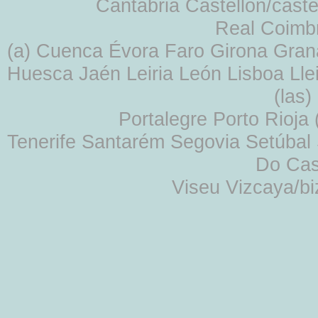
Cantabria Castellón/cast
Real Coimb
(a) Cuenca Évora Faro Girona Gra
Huesca Jaén Leiria León Lisboa Lle
(las
Portalegre Porto Rioja
Tenerife Santarém Segovia Setúbal S
Do Cas
Viseu Vizcaya/b