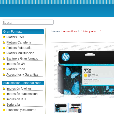
Estas en:
Consumibles
>
Tintas plotter HP
Gran Formato
Plotters CAD
Plotters Cartelería
Plotters Fotografía
Plotters Multifunción
Escáners Gran formato
Impresión UV
Plotters Corte
Accesorios y Garantías
Sublimación/Personalizado
Impresión fotolitos
Impresión sublimación
Impresión DTF
Serigrafía
Planchas y calandras