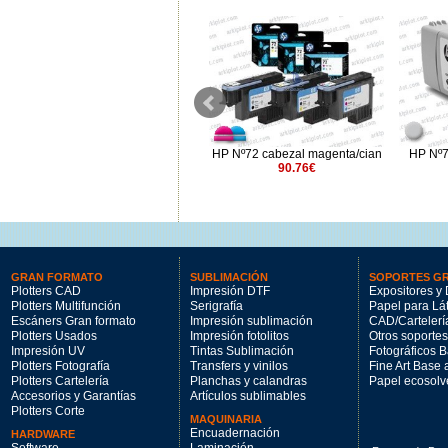
HP Nº761 cian 400ml.
HP Nº72 cabezal magenta/cian
HP Nº7
220.54€
90.76€
GRAN FORMATO
SUBLIMACIÓN
SOPORTES G
Plotters CAD
Impresión DTF
Expositores y 
Plotters Multifunción
Serigrafía
Papel para Lá
Escáners Gran formato
Impresión sublimación
CAD/Cartelerí
Plotters Usados
Impresión fotolitos
Otros soportes
Impresión UV
Tintas Sublimación
Fotográficos 
Plotters Fotografía
Transfers y vinilos
Fine Art Base
Plotters Cartelería
Planchas y calandras
Papel ecosolv
Accesorios y Garantías
Artículos sublimables
Plotters Corte
MAQUINARIA
Encuadernación
HARDWARE