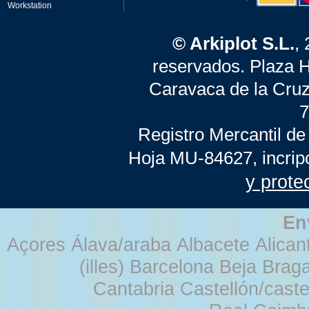
Workstation
© Arkiplot S.L.
,
reservados. Plaza 
Caravaca de la Cruz
7
Registro Mercantil de
Hoja MU-84627, incrip
y prote
En
Açores Álava/araba Albacete Alicant
(illes) Barcelona Beja Br
Cantabria Castellón/cast