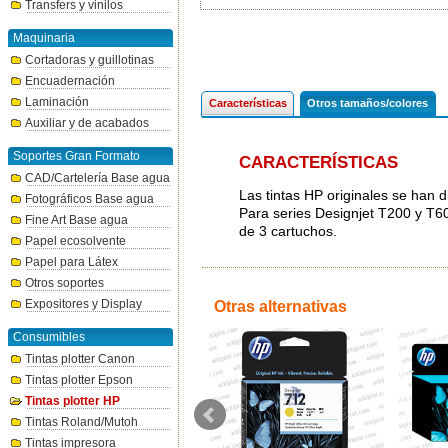
Transfers y vinilos
Maquinaria
Cortadoras y guillotinas
Encuadernación
Laminación
Características
Otros tamaños/colores
Auxiliar y de acabados
Soportes Gran Formato
CARACTERÍSTICAS
CAD/Cartelería Base agua
Las tintas HP originales se han 
Fotográficos Base agua
Para series Designjet T200 y T6
Fine Art Base agua
de 3 cartuchos.
Papel ecosolvente
Papel para Látex
Otros soportes
Expositores y Display
Otras alternativas
Consumibles
Tintas plotter Canon
Tintas plotter Epson
Tintas plotter HP
Tintas Roland/Mutoh
Tintas impresora