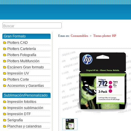
Estas en:
Consumibles
>
Tintas plotter HP
Gran Formato
Plotters CAD
Plotters Cartelería
Plotters Fotografía
Plotters Multifunción
Escáners Gran formato
Impresión UV
Plotters Corte
Accesorios y Garantías
Sublimación/Personalizado
Impresión fotolitos
Impresión sublimación
Impresión DTF
Serigrafía
Planchas y calandras