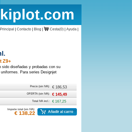
rkiplot.com
cio
Cesta
Principal
|
Contacto
|
Blog
|
Cesta(0)
|
Ayuda
|
l.
t Z9+
n sido diseñadas y probadas con su
 uniformes. Para series Designjet
Precio (sin IVA):
€ 186,53
OFERTA (sin IVA):
€ 145,49
Total IVA incl.:
€ 167,25
Importe total (sin IVA):
Añadir al carro
€ 138,22