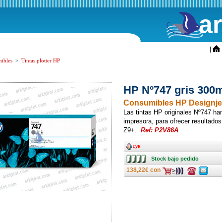
a
ini
|
ibles
>
Tintas plotter HP
HP Nº747 gris 300m
Consumibles HP Designje
Las tintas HP originales Nº747 ha
impresora, para ofrecer resultados
Z9+.
Ref: P2V86A
Ancho
Stock
Stock bajo pedido
bajo
pedido
138,22€ con
Consulte
Consulte
ofertas
ofertas
última
última
hora
hora