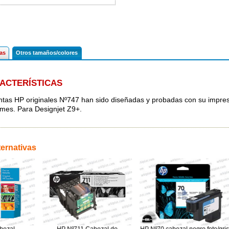
cas
Otros tamaños/colores
ACTERÍSTICAS
intas HP originales Nº747 han sido diseñadas y probadas con su impres
rmes. Para Designjet Z9+.
ternativas