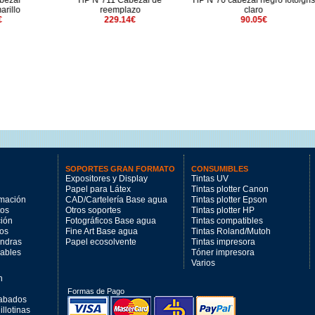
11 Cabezal de
HP Nº70 cabezal negro foto/gris
HP Nº761 gris 400m
eemplazo
claro
220.54€
229.14€
90.05€
SOPORTES GRAN FORMATO
CONSUMIBLES
Expositores y Display
Tintas UV
Papel para Látex
Tintas plotter Canon
imación
CAD/Cartelería Base agua
Tintas plotter Epson
tos
Otros soportes
Tintas plotter HP
ción
Fotográficos Base agua
Tintas compatibles
los
Fine Art Base agua
Tintas Roland/Mutoh
andras
Papel ecosolvente
Tintas impresora
mables
Tóner impresora
Varios
n
Formas de Pago
cabados
llotinas