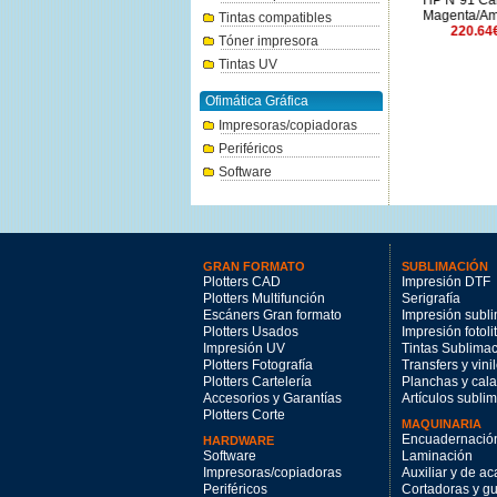
HP Nº738 cian 300ml.
HP Nº91 Cabezal
HP Nº7
177.96€
Magenta/Amarillo
r
Tintas compatibles
220.64€
Tóner impresora
Tintas UV
Ofimática Gráfica
Impresoras/copiadoras
Periféricos
Software
GRAN FORMATO
SUBLIMACIÓN
Plotters CAD
Impresión DTF
Plotters Multifunción
Serigrafía
Escáners Gran formato
Impresión subl
Plotters Usados
Impresión fotoli
Impresión UV
Tintas Sublima
Plotters Fotografía
Transfers y vini
Plotters Cartelería
Planchas y cal
Accesorios y Garantías
Artículos subli
Plotters Corte
MAQUINARIA
Encuadernació
HARDWARE
Software
Laminación
Impresoras/copiadoras
Auxiliar y de a
Periféricos
Cortadoras y gui