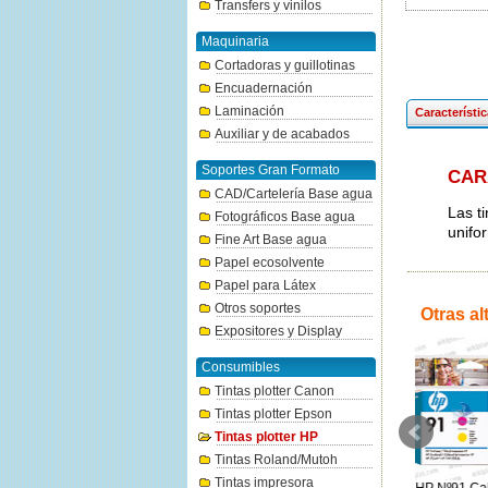
Transfers y vinilos
Maquinaria
Cortadoras y guillotinas
Encuadernación
Laminación
Característi
Auxiliar y de acabados
Soportes Gran Formato
CAR
CAD/Cartelería Base agua
Las t
Fotográficos Base agua
unifo
Fine Art Base agua
Papel ecosolvente
Papel para Látex
Otros soportes
Otras al
Expositores y Display
Consumibles
Tintas plotter Canon
Tintas plotter Epson
Tintas plotter HP
Tintas Roland/Mutoh
Tintas impresora