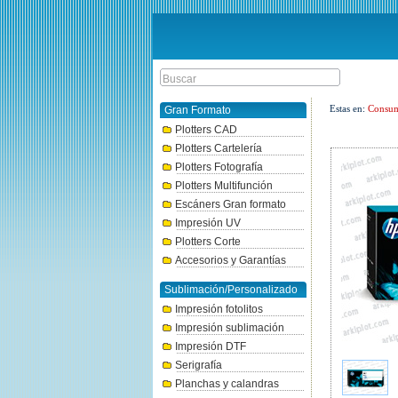
Estas en:
Consum
Gran Formato
Plotters CAD
Plotters Cartelería
Plotters Fotografía
Plotters Multifunción
Escáners Gran formato
Impresión UV
Plotters Corte
Accesorios y Garantías
Sublimación/Personalizado
Impresión fotolitos
Impresión sublimación
Impresión DTF
Serigrafía
Planchas y calandras