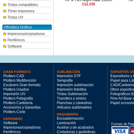
HP Nº761 negro mate 400ml.
HP Nº745 negro mate 130ml.
HP 
197.91€
112.15€
Tintas compatibles
Tóner impresora
Tintas UV
Ofimática Gráfica
Impresoras/copiadoras
Periféricos
Software
GRAN FORMATO
SUBLIMACIÓN
SOPORTES G
Plotters CAD
Impresión DTF
Expositores y 
Plotters Multifunción
Serigrafía
Papel para Lá
Escáners Gran formato
Impresión sublimación
CAD/Cartelerí
Plotters Usados
Impresión fotolitos
Otros soportes
Impresión UV
Tintas Sublimación
Fotográficos 
Plotters Fotografía
Transfers y vinilos
Fine Art Base
Plotters Cartelería
Planchas y calandras
Papel ecosolv
Accesorios y Garantías
Artículos sublimables
Plotters Corte
MAQUINARIA
Encuadernación
HARDWARE
Software
Laminación
Formas de Pag
Impresoras/copiadoras
Auxiliar y de acabados
Periféricos
Cortadoras y guillotinas