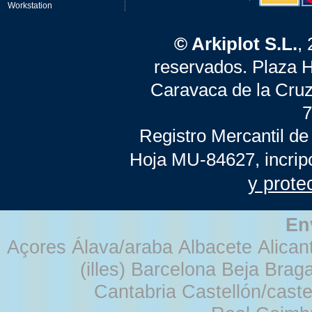
Workstation
© Arkiplot S.L.
,
reservados. Plaza 
Caravaca de la Cruz
7
Registro Mercantil de
Hoja MU-84627, incrip
y prote
En
Açores Álava/araba Albacete Alicant
(illes) Barcelona Beja Br
Cantabria Castellón/cast