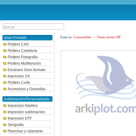
Estas en:
Consumibles
>
Tintas plotter HP
Gran Formato
Plotters CAD
Plotters Cartelería
Plotters Fotografía
Plotters Multifunción
Escáners Gran formato
Impresión UV
Plotters Corte
Accesorios y Garantías
Sublimación/Personalizado
Impresión fotolitos
Impresión sublimación
Impresión DTF
Serigrafía
Planchas y calandras