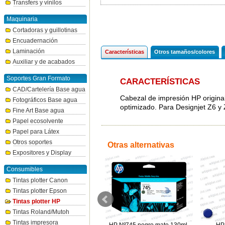
Transfers y vinilos
Maquinaria
Cortadoras y guillotinas
Encuadernación
Laminación
Características
Otros tamaños/colores
Auxiliar y de acabados
Soportes Gran Formato
CARACTERÍSTICAS
CAD/Cartelería Base agua
Cabezal de impresión HP origina
Fotográficos Base agua
optimizado. Para Designjet Z6 y 
Fine Art Base agua
Papel ecosolvente
Papel para Látex
Otros soportes
Otras alternativas
Expositores y Display
Consumibles
Tintas plotter Canon
Tintas plotter Epson
Tintas plotter HP
Tintas Roland/Mutoh
Tintas impresora