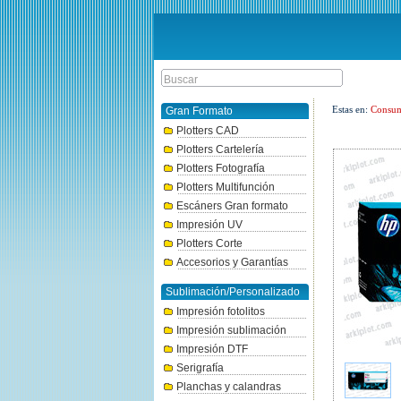
Estas en:
Consum
Gran Formato
Plotters CAD
Plotters Cartelería
Plotters Fotografía
Plotters Multifunción
Escáners Gran formato
Impresión UV
Plotters Corte
Accesorios y Garantías
Sublimación/Personalizado
Impresión fotolitos
Impresión sublimación
Impresión DTF
Serigrafía
Planchas y calandras