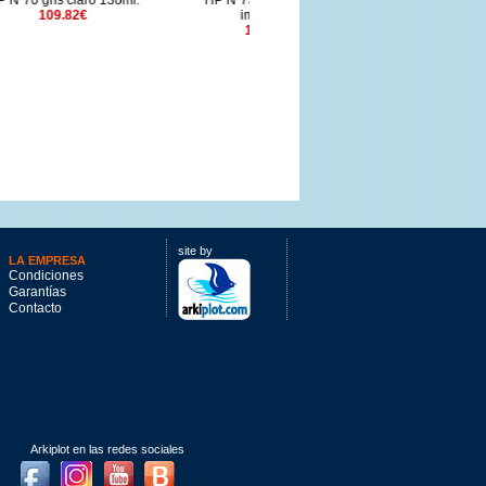
30ml.
HP Nº731 Cabezal de
HP Nº745 negro mate 130ml.
impresión
112.15€
102.15€
site by
LA EMPRESA
Condiciones
Garantías
Contacto
Arkiplot en las redes sociales
Facebook
Instagram
Youtube
Blog