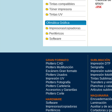
HP Nº745 negro foto 300ml.
HP Nº713 Cabezal de
HP Nº738
188.63€
reemplazo
Tintas compatibles
204.05€
Tóner impresora
Tintas UV
Ofimática Gráfica
Impresoras/copiadoras
Periféricos
Software
GRAN FORMATO
SUBLIMACIÓN
Plotters CAD
Impresión DTF
Plotters Multifunción
Serigrafía
Escáners Gran formato
Impresión subl
Plotters Usados
Impresión fotoli
Impresión UV
Tintas Sublima
Plotters Fotografía
Transfers y vini
Plotters Cartelería
Planchas y cal
Accesorios y Garantías
Artículos subli
Plotters Corte
MAQUINARIA
Encuadernació
HARDWARE
Software
Laminación
Impresoras/copiadoras
Auxiliar y de a
Periféricos
Cortadoras y gui