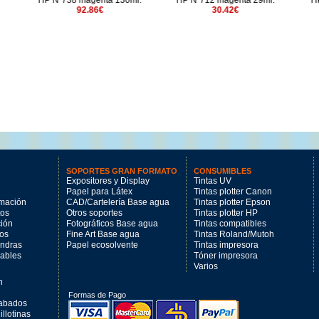
 magenta 130ml.
HP Nº712 magenta 29ml.
HP Nº70 gris claro 1
92.86€
30.42€
109.82€
SOPORTES GRAN FORMATO
CONSUMIBLES
Expositores y Display
Tintas UV
Papel para Látex
Tintas plotter Canon
imación
CAD/Cartelería Base agua
Tintas plotter Epson
tos
Otros soportes
Tintas plotter HP
ción
Fotográficos Base agua
Tintas compatibles
los
Fine Art Base agua
Tintas Roland/Mutoh
andras
Papel ecosolvente
Tintas impresora
mables
Tóner impresora
Varios
n
Formas de Pago
cabados
llotinas