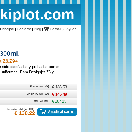
rkiplot.com
cio
Cesta
Principal
|
Contacto
|
Blog
|
Cesta(0)
|
Ayuda
|
300ml.
t Z6/Z9+
n sido diseñadas y probadas con su
s uniformes. Para Designjet Z6 y
Precio (sin IVA):
€ 186,53
OFERTA (sin IVA):
€ 145,49
Total IVA incl.:
€ 167,25
Importe total (sin IVA):
Añadir al carro
€ 138,22