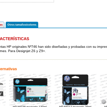
cas
Otros tamaños/colores
ACTERÍSTICAS
intas HP originales Nº746 han sido diseñadas y probadas con su impres
rmes. Para Designjet Z6 y Z9+.
ternativas