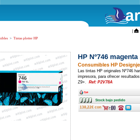
a
ini
|
ibles
>
Tintas plotter HP
HP Nº746 magenta 
Consumibles HP Designje
Las tintas HP originales Nº746 ha
impresora, para ofrecer resultado
Z9+.
Ref: P2V78A
Ancho
Stock
Stock bajo pedido
bajo
pedido
138,22€ con
Consulte
Consulte
ofertas
ofertas
última
última
hora
hora