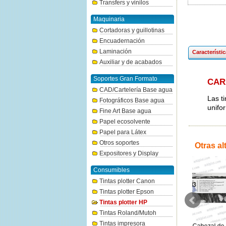
Transfers y vinilos
Maquinaria
Cortadoras y guillotinas
Encuadernación
Laminación
Característi
Auxiliar y de acabados
Soportes Gran Formato
CAR
CAD/Cartelería Base agua
Las t
Fotográficos Base agua
unifo
Fine Art Base agua
Papel ecosolvente
Papel para Látex
Otros soportes
Otras al
Expositores y Display
Consumibles
Tintas plotter Canon
Tintas plotter Epson
Tintas plotter HP
Tintas Roland/Mutoh
Tintas impresora