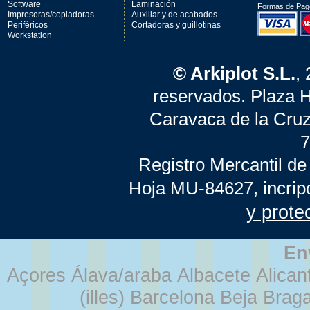
Software
Laminación
Formas de Pag
Impresoras/copiadoras
Auxiliar y de acabados
Periféricos
Cortadoras y guillotinas
Workstation
© Arkiplot S.L.
,
reservados. Plaza 
Caravaca de la Cruz
7
Registro Mercantil de
Hoja MU-84627, incrip
y prote
En
Açores Álava/araba Albacete Alicant
(illes) Barcelona Beja Br