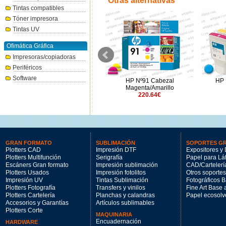
Otras alternativas
Tintas compatibles
Tóner impresora
Tintas UV
Ofimática Gráfica
Impresoras/copiadoras
Periféricos
Software
HP Nº761 negro mate 775ml.
HP Nº91 Cabezal
HP 
339.3€
Magenta/Amarillo
220.64€
GRAN FORMATO
SUBLIMACIÓN
SOPORTES G
Plotters CAD
Impresión DTF
Expositores y 
Plotters Multifunción
Serigrafía
Papel para Lá
Escáners Gran formato
Impresión sublimación
CAD/Cartelerí
Plotters Usados
Impresión fotolitos
Otros soportes
Impresión UV
Tintas Sublimación
Fotográficos 
Plotters Fotografía
Transfers y vinilos
Fine Art Base
Plotters Cartelería
Planchas y calandras
Papel ecosolv
Accesorios y Garantías
Artículos sublimables
Plotters Corte
MAQUINARIA
Encuadernación
HARDWARE