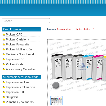
Estas en:
Consumibles
>
Tintas plotter HP
Gran Formato
Plotters CAD
Plotters Cartelería
Plotters Fotografía
Plotters Multifunción
Escáners Gran formato
Impresión UV
Plotters Corte
Accesorios y Garantías
Sublimación/Personalizado
Impresión fotolitos
Impresión sublimación
Impresión DTF
Serigrafía
Planchas y calandras