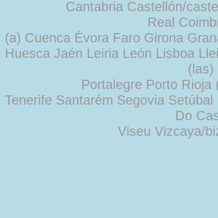
Cantabria Castellón/cast
Real Coimb
(a) Cuenca Évora Faro Girona Gra
Huesca Jaén Leiria León Lisboa Lle
(las
Portalegre Porto Rioja
Tenerife Santarém Segovia Setúbal S
Do Cas
Viseu Vizcaya/b