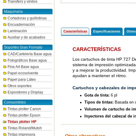
Transfers y vinilos
Maquinaria
Cortadoras y guillotinas
Encuadernación
Laminación
Características
Especificaciones
Otros
Auxiliar y de acabados
Soportes Gran Formato
CARACTERÍSTICAS
CAD/Cartelería Base agua
Los cartuchos de tinta HP 727 D
Fotográficos Base agua
sistema de impresión optimizada.
Fine Art Base agua
y a mejorar la productividad. Im
Papel ecosolvente
ayudan a mantener el ritmo.
Papel para Látex
Otros soportes
Cartuchos y cabezales de imp
Expositores y Display
Gota de tinta:
6 pl
Tipos de tintas:
Basada en c
Consumibles
Volumen de cartucho de im
Tintas plotter Canon
Tintas plotter Epson
Inyectores del cabezal de 
Tintas plotter HP
Tintas Roland/Mutoh
Tintas impresora