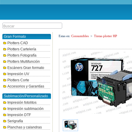
Estas en:
Consumibles
>
Tintas plotter HP
Gran Formato
Plotters CAD
Plotters Cartelería
Plotters Fotografía
Plotters Multifunción
Escáners Gran formato
Impresión UV
Plotters Corte
Accesorios y Garantías
Sublimación/Personalizado
Impresión fotolitos
Impresión sublimación
Impresión DTF
Serigrafía
Planchas y calandras