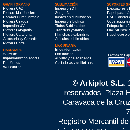
GRAN FORMATO
SUBLIMACIÓN
SOPORTES G
Plotters CAD
Impresión DTF
Expositores y 
Plotters Multifunción
Serigrafía
Papel para Lá
Escáners Gran formato
Impresión sublimación
CAD/Cartelerí
Plotters Usados
Impresión fotolitos
Otros soportes
Impresión UV
Tintas Sublimación
Fotográficos 
Plotters Fotografía
Transfers y vinilos
Fine Art Base
Plotters Cartelería
Planchas y calandras
Papel ecosolv
Accesorios y Garantías
Artículos sublimables
Plotters Corte
MAQUINARIA
Encuadernación
HARDWARE
Software
Laminación
Formas de Pag
Impresoras/copiadoras
Auxiliar y de acabados
Periféricos
Cortadoras y guillotinas
Workstation
© Arkiplot S.L.
,
reservados. Plaza 
Caravaca de la Cruz
7
Registro Mercantil de