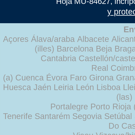
Hoja MU-84627, incrip
y prote
En
Açores Álava/araba Albacete Alicant
(illes) Barcelona Beja Br
Cantabria Castellón/cast
Real Coimb
(a) Cuenca Évora Faro Girona Gra
Huesca Jaén Leiria León Lisboa Lle
(las
Portalegre Porto Rioja
Tenerife Santarém Segovia Setúbal S
Do Cas