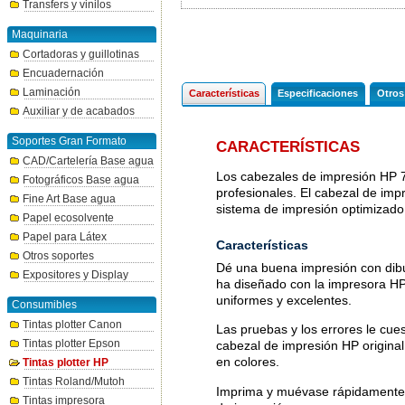
Transfers y vinilos
Maquinaria
Cortadoras y guillotinas
Encuadernación
Laminación
Características
Especificaciones
Otros
Auxiliar y de acabados
Soportes Gran Formato
CARACTERÍSTICAS
CAD/Cartelería Base agua
Los cabezales de impresión HP 7
Fotográficos Base agua
profesionales. El cabezal de imp
Fine Art Base agua
sistema de impresión optimizado
Papel ecosolvente
Papel para Látex
Características
Otros soportes
Dé una buena impresión con dibuj
Expositores y Display
ha diseñado con la impresora HP
uniformes y excelentes.
Consumibles
Tintas plotter Canon
Las pruebas y los errores le cue
Tintas plotter Epson
cabezal de impresión HP original,
en colores.
Tintas plotter HP
Tintas Roland/Mutoh
Imprima y muévase rápidamente. 
Tintas impresora