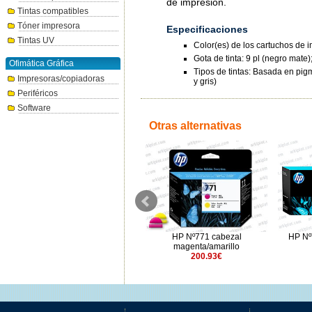
de impresión.
Tintas compatibles
Tóner impresora
Especificaciones
Tintas UV
Color(es) de los cartuchos de i
Gota de tinta: 9 pl (negro mate);
Ofimática Gráfica
Tipos de tintas: Basada en pig
Impresoras/copiadoras
y gris)
Periféricos
Software
Otras alternativas
HP Nº745 amarillo 130ml.
HP Nº771 cabezal
HP Nº
112.15€
magenta/amarillo
200.93€