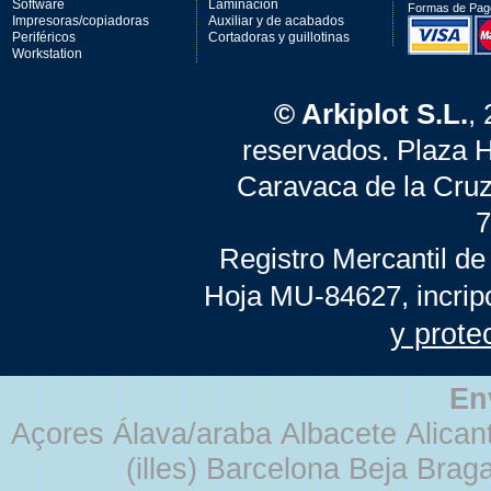
Software
Laminación
Formas de Pag
Impresoras/copiadoras
Auxiliar y de acabados
Periféricos
Cortadoras y guillotinas
Workstation
© Arkiplot S.L.
,
reservados. Plaza 
Caravaca de la Cruz
7
Registro Mercantil de
Hoja MU-84627, incrip
y prote
En
Açores Álava/araba Albacete Alicant
(illes) Barcelona Beja Br