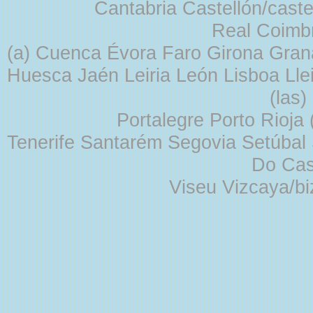
Cantabria Castellón/cast
Real Coimb
(a) Cuenca Évora Faro Girona Gra
Huesca Jaén Leiria León Lisboa Lle
(las
Portalegre Porto Rioja
Tenerife Santarém Segovia Setúbal S
Do Cas
Viseu Vizcaya/b