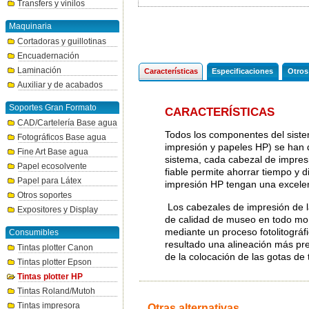
Transfers y vinilos
Maquinaria
Cortadoras y guillotinas
Encuadernación
Laminación
Características
Especificaciones
Otros
Auxiliar y de acabados
Soportes Gran Formato
CARACTERÍSTICAS
CAD/Cartelería Base agua
Todos los componentes del sistem
Fotográficos Base agua
impresión y papeles HP) se han d
Fine Art Base agua
sistema, cada cabezal de impres
Papel ecosolvente
fiable permite ahorrar tiempo y d
Papel para Látex
impresión HP tengan una excelent
Otros soportes
Los cabezales de impresión de l
Expositores y Display
de calidad de museo en todo mo
mediante un proceso fotolitográf
Consumibles
resultado una alineación más prec
Tintas plotter Canon
de la colocación de las gotas de t
Tintas plotter Epson
Tintas plotter HP
Tintas Roland/Mutoh
Tintas impresora
Otras alternativas