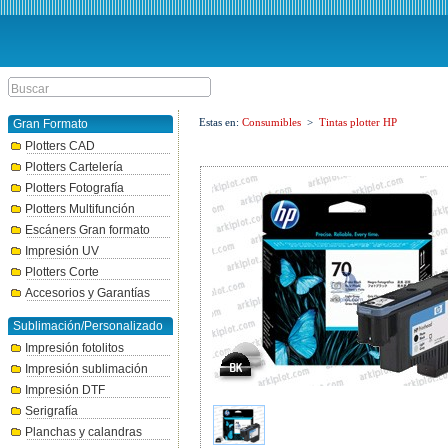
Estas en:
Consumibles
>
Tintas plotter HP
Gran Formato
Plotters CAD
Plotters Cartelería
Plotters Fotografía
Plotters Multifunción
Escáners Gran formato
Impresión UV
Plotters Corte
Accesorios y Garantías
Sublimación/Personalizado
Impresión fotolitos
Impresión sublimación
Impresión DTF
Serigrafía
Planchas y calandras