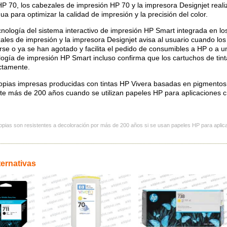
 HP 70, los cabezales de impresión HP 70 y la impresora Designjet real
ua para optimizar la calidad de impresión y la precisión del color.
cnología del sistema interactivo de impresión HP Smart integrada en los
ales de impresión y la impresora Designjet avisa al usuario cuando lo
rse o ya se han agotado y facilita el pedido de consumibles a HP o a u
logía de impresión HP Smart incluso confirma que los cartuchos de tint
ctamente.
opias impresas producidas con tintas HP Vivera basadas en pigmentos 
te más de 200 años cuando se utilizan papeles HP para aplicaciones cr
opias son resistentes a decoloración por más de 200 años si se usan papeles HP para aplica
ternativas