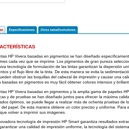
cas
Especificaciones
Otros tamaños/colores
ACTERÍSTICAS
intas HP Vivera basadas en pigmentos se han diseñado específicament
rmes cada vez que se imprime. Los pigmentos de gran pureza selecci
siva tecnología de formulación de las tintas garantizan la dispersión un
tos y el flujo libre de la tinta. De esta manera se evita la sedimentació
ueden obstruir las boquillas del cabezal de impresión y causar una cali
a basadas en pigmentos es muy fácil obtener colores intensos y brillant
intas HP Vivera basadas en pigmentos y la amplia gama de papeles HP 
ticas y de pruebas se han diseñado juntos para ofrecer la máxima calid
tados óptimos, se puede llegar a realizar más de ochenta pruebas de lo
 y del papel. De esta manera obtiene un color preciso y uniforme. Para el
 que volver a imprimir sus imágenes.
novadora tecnología de impresión HP Smart garantiza resultados extra
garantizar una calidad de impresión uniforme, la tecnología del sistema