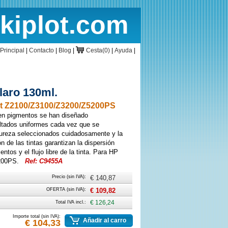
rkiplot.com
cio
Cesta
Principal
|
Contacto
|
Blog
|
Cesta(0)
|
Ayuda
|
laro 130ml.
t Z2100/Z3100/Z3200/Z5200PS
en pigmentos se han diseñado
ultados uniformes cada vez que se
ureza seleccionados cuidadosamente y la
n de las tintas garantizan la dispersión
ntos y el flujo libre de la tinta. Para HP
5200PS.
Ref: C9455A
Precio (sin IVA):
€ 140,87
OFERTA (sin IVA):
€ 109,82
Total IVA incl.:
€ 126,24
Importe total (sin IVA):
Añadir al carro
€ 104,33