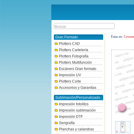
Estas en:
Consum
Gran Formato
Plotters CAD
Plotters Cartelería
Plotters Fotografía
Plotters Multifunción
Escáners Gran formato
Impresión UV
Plotters Corte
Accesorios y Garantías
Sublimación/Personalizado
Impresión fotolitos
Impresión sublimación
Impresión DTF
Serigrafía
Planchas y calandras