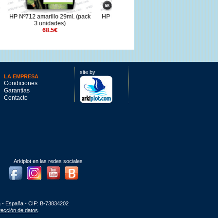
. (pack
HP Nº771C negro mate 775ml.
HP Nº712 cian 29ml. (pack 3
239.78€
unidades)
68.5€
site by
LA EMPRESA
Condiciones
Garantías
Contacto
Arkiplot en las redes sociales
Facebook
Instagram
Youtube
Blog
a - España - CIF: B-73834202
otección de datos
.