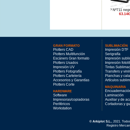
HP Nº727 cian 130ml.
HP Nº711 negro 80ml.
HP Nº70
89.42€
63.14€
GRAN FORMATO
SUBLIMACIÓN
Plotters CAD
Impresión DTF
Plotters Multifunción
Serigrafía
Escáners Gran formato
Impresión subl
Plotters Usados
Impresión fotoli
Impresión UV
Tintas Sublima
Plotters Fotografía
Transfers y vini
Plotters Cartelería
Planchas y cal
Accesorios y Garantías
Artículos subli
Plotters Corte
MAQUINARIA
Encuadernació
HARDWARE
Software
Laminación
Impresoras/copiadoras
Auxiliar y de a
Periféricos
Cortadoras y gui
Workstation
© Arkiplot S.L.
, 2021. Todo
Registro Mercant