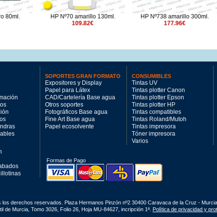
 amarillo 130ml.
HP Nº738 amarillo 300ml.
HP Nº712 amarillo 29ml
109.82€
177.96€
3 unidades)
68.5€
SOPORTES GRAN FORMATO
CONSUMIBLES
Expositores y Display
Tintas UV
Papel para Látex
Tintas plotter Canon
imación
CAD/Cartelería Base agua
Tintas plotter Epson
tos
Otros soportes
Tintas plotter HP
ción
Fotográficos Base agua
Tintas compatibles
los
Fine Art Base agua
Tintas Roland/Mutoh
andras
Papel ecosolvente
Tintas impresora
mables
Tóner impresora
Varios
n
Formas de Pago
cabados
llotinas
s los derechos reservados. Plaza Hermanos Pinzón nº2 30400 Caravaca de la Cruz - Murci
il de Murcia, Tomo 3026, Folio 26, Hoja MU-84627, incripción 1ª.
Política de privacidad y pr