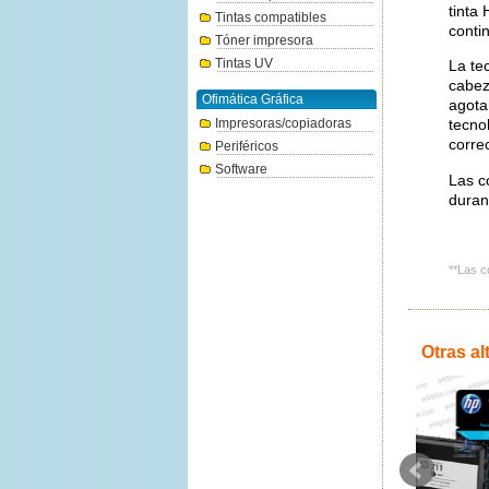
tinta
Tintas compatibles
contin
Tóner impresora
Tintas UV
La te
cabez
Ofimática Gráfica
agota
Impresoras/copiadoras
tecno
corre
Periféricos
Software
Las c
duran
**Las c
Otras al