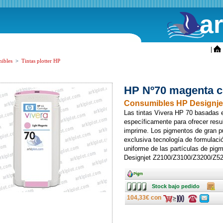
a
ini
|
ibles
>
Tintas plotter HP
HP Nº70 magenta c
Consumibles HP Designje
Las tintas Vivera HP 70 basadas 
específicamente para ofrecer res
imprime. Los pigmentos de gran p
exclusiva tecnología de formulació
uniforme de las partículas de pigme
Designjet Z2100/Z3100/Z3200/Z
Ancho
Stock
Caja
Stock bajo pedido
bajo
pedido
104,33€ con
Consulte
Consulte
ofertas
ofertas
última
última
hora
hora