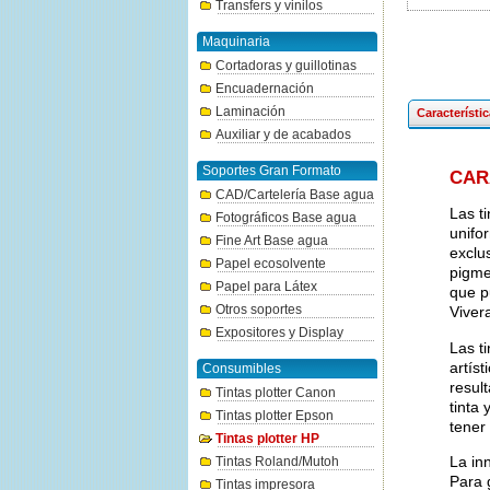
Transfers y vinilos
Maquinaria
Cortadoras y guillotinas
Encuadernación
Laminación
Característi
Auxiliar y de acabados
Soportes Gran Formato
CAR
CAD/Cartelería Base agua
Las t
Fotográficos Base agua
unifo
Fine Art Base agua
exclu
Papel ecosolvente
pigmen
Papel para Látex
que p
Otros soportes
Viver
Expositores y Display
Las t
artís
Consumibles
resul
Tintas plotter Canon
tinta
Tintas plotter Epson
tener
Tintas plotter HP
La in
Tintas Roland/Mutoh
Para 
Tintas impresora