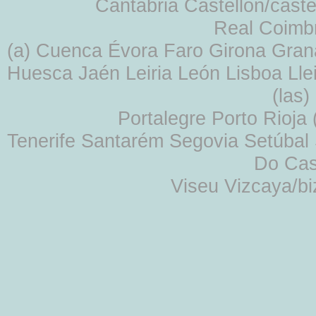
Cantabria Castellón/cast
Real Coimb
(a) Cuenca Évora Faro Girona Gra
Huesca Jaén Leiria León Lisboa Lle
(las
Portalegre Porto Rioja
Tenerife Santarém Segovia Setúbal S
Do Cas
Viseu Vizcaya/b