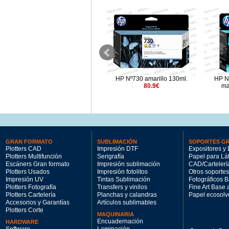
HP Nº738 cian 300ml.
HP Nº730 amarillo 130ml.
HP N
177.96€
80.9€
ma
GRAN FORMATO
SUBLIMACIÓN
SOPORTES G
Plotters CAD
Impresión DTF
Expositores y 
Plotters Multifunción
Serigrafía
Papel para Lá
Escáners Gran formato
Impresión sublimación
CAD/Cartelerí
Plotters Usados
Impresión fotolitos
Otros soportes
Impresión UV
Tintas Sublimación
Fotográficos 
Plotters Fotografía
Transfers y vinilos
Fine Art Base
Plotters Cartelería
Planchas y calandras
Papel ecosolv
Accesorios y Garantías
Artículos sublimables
Plotters Corte
MAQUINARIA
Encuadernación
HARDWARE