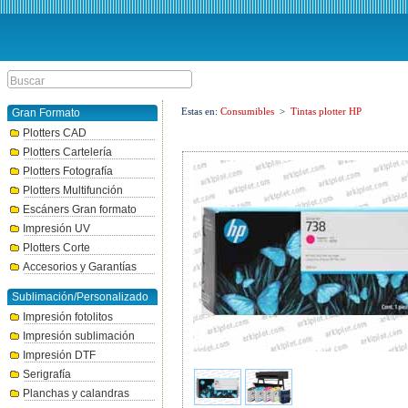
Estas en:
Consumibles
>
Tintas plotter HP
Gran Formato
Plotters CAD
Plotters Cartelería
Plotters Fotografía
Plotters Multifunción
Escáners Gran formato
Impresión UV
Plotters Corte
Accesorios y Garantías
Sublimación/Personalizado
Impresión fotolitos
Impresión sublimación
Impresión DTF
Serigrafía
Planchas y calandras