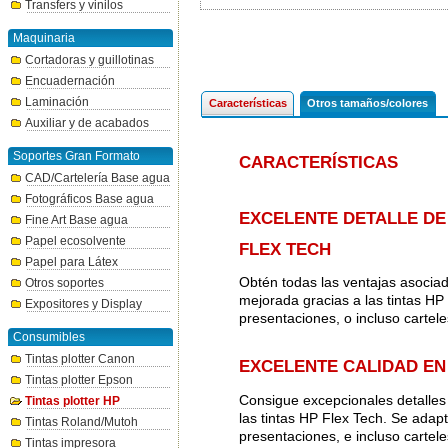
Transfers y vinilos
Maquinaria
Cortadoras y guillotinas
Encuadernación
Laminación
Características
Otros tamaños/colores
Auxiliar y de acabados
Soportes Gran Formato
CARACTERÍSTICAS
CAD/Cartelería Base agua
Fotográficos Base agua
EXCELENTE DETALLE DE 
Fine Art Base agua
Papel ecosolvente
FLEX TECH
Papel para Látex
Obtén todas las ventajas asociad
Otros soportes
mejorada gracias a las tintas HP
Expositores y Display
presentaciones, o incluso carteles
Consumibles
Tintas plotter Canon
EXCELENTE CALIDAD EN
Tintas plotter Epson
Consigue excepcionales detalles d
Tintas plotter HP
las tintas HP Flex Tech. Se adapt
Tintas Roland/Mutoh
presentaciones, e incluso cartele
Tintas impresora