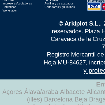
Software
Laminación
Formas de Pag
Impresoras/copiadoras
Auxiliar y de acabados
Periféricos
Cortadoras y guillotinas
Workstation
© Arkiplot S.L.
,
reservados. Plaza 
Caravaca de la Cruz
7
Registro Mercantil de
Hoja MU-84627, incrip
y prote
En
Açores Álava/araba Albacete Alicant
(illes) Barcelona Beja Br